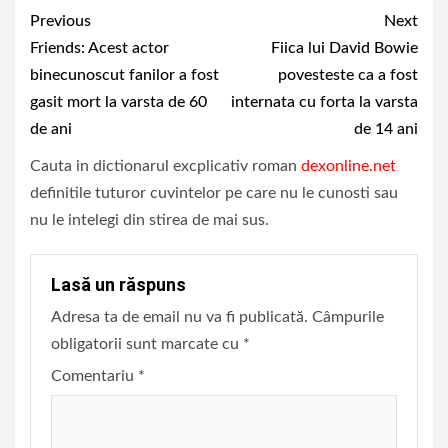
Continue
Previous
Next
Reading
Friends: Acest actor
Fiica lui David Bowie
binecunoscut fanilor a fost
povesteste ca a fost
gasit mort la varsta de 60
internata cu forta la varsta
de ani
de 14 ani
Cauta in dictionarul excplicativ roman
dexonline.net
definitile tuturor cuvintelor pe care nu le cunosti sau
nu le intelegi din stirea de mai sus.
Lasă un răspuns
Adresa ta de email nu va fi publicată.
Câmpurile
obligatorii sunt marcate cu
*
Comentariu
*