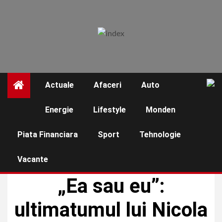
Skip
to
content
Actuale
Afaceri
Auto
☰
Energie
Lifestyle
Monden
Piata Financiara
Sport
Tehnologie
Vacante
MONDEN
„Ea sau eu”:
ultimatumul lui Nicola