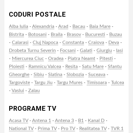
CODURI POSTALE
Alba Iulia
-
Alexandria
-
Arad
-
Bacau
-
Baia Mare
-
Bistrita
-
Botosani
-
Braila
-
Brasov
-
Bucuresti
-
Buzau
-
Calarasi
-
Cluj Napoca
-
Constanta
-
Craiova
-
Deva
-
Drobeta Turnu Severin
-
Focsani
-
Galati
-
Giurgiu
-
Iasi
-
Miercurea Ciuc
-
Oradea
-
Piatra Neamt
-
Pitesti
-
Ploiesti
-
Ramnicu Valcea
-
Resita
-
Satu Mare
-
Sfantu
Gheorghe
-
Sibiu
-
Slatina
-
Slobozia
-
Suceava
-
Targoviste
-
Targu Jiu
-
Targu Mures
-
Timisoara
-
Tulcea
-
Vaslui
-
Zalau
PROGRAME TV
Acasa TV
-
Antena 1
-
Antena 3
-
B1
-
Kanal D
-
National TV
-
Prima TV
-
Pro TV
-
Realitatea TV
-
TVR 1