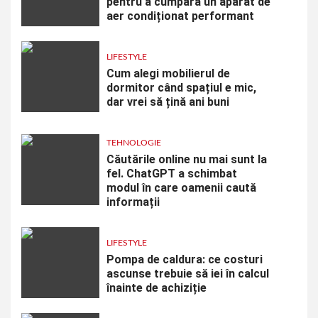
pentru a cumpăra un aparat de
aer condiționat performant
LIFESTYLE
Cum alegi mobilierul de
dormitor când spațiul e mic,
dar vrei să țină ani buni
TEHNOLOGIE
Căutările online nu mai sunt la
fel. ChatGPT a schimbat
modul în care oamenii caută
informații
LIFESTYLE
Pompa de caldura: ce costuri
ascunse trebuie să iei în calcul
înainte de achiziție