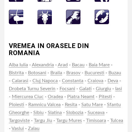
VREMEA IN ORASELE DIN
ROMANIA
Alba Iulia
-
Alexandria
-
Arad
-
Bacau
-
Baia Mare
-
Bistrita
-
Botosani
-
Braila
-
Brasov
-
Bucuresti
-
Buzau
-
Calarasi
-
Cluj Napoca
-
Constanta
-
Craiova
-
Deva
-
Drobeta Turnu Severin
-
Focsani
-
Galati
-
Giurgiu
-
Iasi
-
Miercurea Ciuc
-
Oradea
-
Piatra Neamt
-
Pitesti
-
Ploiesti
-
Ramnicu Valcea
-
Resita
-
Satu Mare
-
Sfantu
Gheorghe
-
Sibiu
-
Slatina
-
Slobozia
-
Suceava
-
Targoviste
-
Targu Jiu
-
Targu Mures
-
Timisoara
-
Tulcea
-
Vaslui
-
Zalau