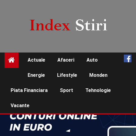
Skip
to
content
Actuale
Afaceri
Auto
☰
Energie
Lifestyle
Monden
Piata Financiara
Sport
Tehnologie
Vacante