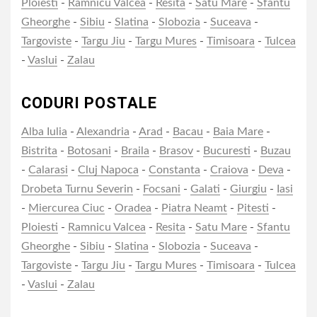
Ploiesti
-
Ramnicu Valcea
-
Resita
-
Satu Mare
-
Sfantu
Gheorghe
-
Sibiu
-
Slatina
-
Slobozia
-
Suceava
-
Targoviste
-
Targu Jiu
-
Targu Mures
-
Timisoara
-
Tulcea
-
Vaslui
-
Zalau
CODURI POSTALE
Alba Iulia
-
Alexandria
-
Arad
-
Bacau
-
Baia Mare
-
Bistrita
-
Botosani
-
Braila
-
Brasov
-
Bucuresti
-
Buzau
-
Calarasi
-
Cluj Napoca
-
Constanta
-
Craiova
-
Deva
-
Drobeta Turnu Severin
-
Focsani
-
Galati
-
Giurgiu
-
Iasi
-
Miercurea Ciuc
-
Oradea
-
Piatra Neamt
-
Pitesti
-
Ploiesti
-
Ramnicu Valcea
-
Resita
-
Satu Mare
-
Sfantu
Gheorghe
-
Sibiu
-
Slatina
-
Slobozia
-
Suceava
-
Targoviste
-
Targu Jiu
-
Targu Mures
-
Timisoara
-
Tulcea
-
Vaslui
-
Zalau