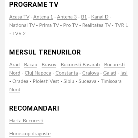
PROGRAME TV
Acasa TV
-
Antena 1
-
Antena 3
-
B1
-
Kanal D
-
National TV
-
Prima TV
-
Pro TV
-
Realitatea TV
-
TVR 1
-
TVR 2
MERSUL TRENURILOR
Arad
-
Bacau
-
Brasov
-
Bucuresti Basarab
-
Bucuresti
Nord
-
Cluj Napoca
-
Constanta
-
Craiova
-
Galati
-
Iasi
-
Oradea
-
Ploiesti Vest
-
Sibiu
-
Suceava
-
Timisoara
Nord
RECOMANDARI
Harta Bucuresti
Horoscop dragoste