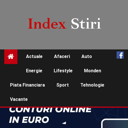
Skip
to
content
Actuale
Afaceri
Auto
☰
Energie
Lifestyle
Monden
Piata Financiara
Sport
Tehnologie
Vacante