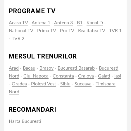
PROGRAME TV
Acasa TV
-
Antena 1
-
Antena 3
-
B1
-
Kanal D
-
National TV
-
Prima TV
-
Pro TV
-
Realitatea TV
-
TVR 1
-
TVR 2
MERSUL TRENURILOR
Arad
-
Bacau
-
Brasov
-
Bucuresti Basarab
-
Bucuresti
Nord
-
Cluj Napoca
-
Constanta
-
Craiova
-
Galati
-
Iasi
-
Oradea
-
Ploiesti Vest
-
Sibiu
-
Suceava
-
Timisoara
Nord
RECOMANDARI
Harta Bucuresti