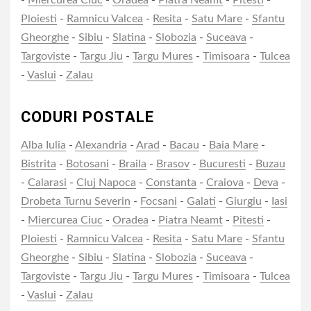
-
Miercurea Ciuc
-
Oradea
-
Piatra Neamt
-
Pitesti
-
Ploiesti
-
Ramnicu Valcea
-
Resita
-
Satu Mare
-
Sfantu
Gheorghe
-
Sibiu
-
Slatina
-
Slobozia
-
Suceava
-
Targoviste
-
Targu Jiu
-
Targu Mures
-
Timisoara
-
Tulcea
-
Vaslui
-
Zalau
CODURI POSTALE
Alba Iulia
-
Alexandria
-
Arad
-
Bacau
-
Baia Mare
-
Bistrita
-
Botosani
-
Braila
-
Brasov
-
Bucuresti
-
Buzau
-
Calarasi
-
Cluj Napoca
-
Constanta
-
Craiova
-
Deva
-
Drobeta Turnu Severin
-
Focsani
-
Galati
-
Giurgiu
-
Iasi
-
Miercurea Ciuc
-
Oradea
-
Piatra Neamt
-
Pitesti
-
Ploiesti
-
Ramnicu Valcea
-
Resita
-
Satu Mare
-
Sfantu
Gheorghe
-
Sibiu
-
Slatina
-
Slobozia
-
Suceava
-
Targoviste
-
Targu Jiu
-
Targu Mures
-
Timisoara
-
Tulcea
-
Vaslui
-
Zalau