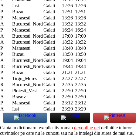
A
Iasi
Galati
12:26
12:26
P
Buzau
Galati
12:51
12:51
P
Marasesti
Galati
13:26
13:26
A
Bucuresti_Nord
Galati
13:32
13:32
P
Marasesti
Galati
16:24
16:24
A
Bucuresti_Nord
Galati
17:00
17:00
A
Bucuresti_Nord
Galati
18:32
18:32
P
Marasesti
Galati
18:40
18:40
P
Buzau
Galati
18:50
18:50
A
Bucuresti_Nord
Galati
19:04
19:04
IC
Bucuresti_Nord
Galati
19:44
19:44
P
Buzau
Galati
21:21
21:21
A
Tirgu_Mures
Galati
22:27
22:27
R
Bucuresti_Nord
Galati
22:35
22:35
A
Ploiesti_Vest
Galati
22:50
22:50
A
Brasov
Galati
22:50
22:50
P
Marasesti
Galati
23:12
23:12
A
Iasi
Galati
23:29
23:29
Cauta in dictionarul excplicativ roman
dexonline.net
definitile tuturor
cuvintelor pe care nu le cunosti sau nu le intelegi din stirea de mai sus.