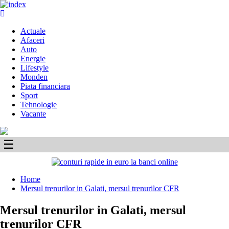
Skip
to
Primary
content
Menu
Actuale
Afaceri
Auto
Energie
Lifestyle
Monden
Piata financiara
Sport
Tehnologie
Vacante
☰
Home
Mersul trenurilor in Galati, mersul trenurilor CFR
Mersul trenurilor in Galati, mersul
trenurilor CFR