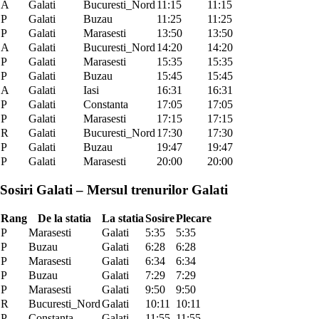
A
Galati
Bucuresti_Nord
11:15
11:15
P
Galati
Buzau
11:25
11:25
P
Galati
Marasesti
13:50
13:50
A
Galati
Bucuresti_Nord
14:20
14:20
P
Galati
Marasesti
15:35
15:35
P
Galati
Buzau
15:45
15:45
A
Galati
Iasi
16:31
16:31
P
Galati
Constanta
17:05
17:05
P
Galati
Marasesti
17:15
17:15
R
Galati
Bucuresti_Nord
17:30
17:30
P
Galati
Buzau
19:47
19:47
P
Galati
Marasesti
20:00
20:00
Sosiri Galati – Mersul trenurilor Galati
Rang
De la statia
La statia
Sosire
Plecare
P
Marasesti
Galati
5:35
5:35
P
Buzau
Galati
6:28
6:28
P
Marasesti
Galati
6:34
6:34
P
Buzau
Galati
7:29
7:29
P
Marasesti
Galati
9:50
9:50
R
Bucuresti_Nord
Galati
10:11
10:11
P
Constanta
Galati
11:55
11:55