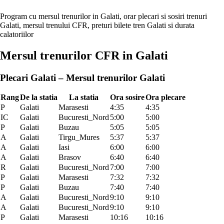
Program cu mersul trenurilor in Galati, orar plecari si sosiri trenuri
Galati, mersul trenului CFR, preturi bilete tren Galati si durata
calatoriilor
Mersul trenurilor CFR in Galati
Plecari Galati – Mersul trenurilor Galati
Rang
De la statia
La statia
Ora sosire
Ora plecare
P
Galati
Marasesti
4:35
4:35
IC
Galati
Bucuresti_Nord
5:00
5:00
P
Galati
Buzau
5:05
5:05
A
Galati
Tirgu_Mures
5:37
5:37
A
Galati
Iasi
6:00
6:00
A
Galati
Brasov
6:40
6:40
R
Galati
Bucuresti_Nord
7:00
7:00
P
Galati
Marasesti
7:32
7:32
P
Galati
Buzau
7:40
7:40
A
Galati
Bucuresti_Nord
9:10
9:10
A
Galati
Bucuresti_Nord
9:10
9:10
P
Galati
Marasesti
10:16
10:16