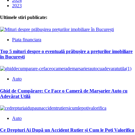
2024
2023
Ultimele stiri publicate:
Piata financiara
Top 5 mituri despre o eventuală prăbușire a prețurilor imobiliare
în București
Auto
Ghid de Cumpărare: Ce Face o Cameră de Marșarier Auto cu
Adevărat Utilă
Auto
Ce Drepturi Ai După un Accident Rutier și Cum le Poți Valorifica