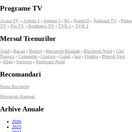
Programe TV
Acasa TV
-
Antena 1
-
Antena 3
-
B1
-
Kanal D
-
National TV
-
Prima
TV
-
Pro TV
-
Realitatea TV
-
TVR 1
-
TVR 2
Mersul Trenurilor
Arad
-
Bacau
-
Brasov
-
Bucuresti Basarab
-
Bucuresti Nord
-
Cluj
Napoca
-
Constanta
-
Craiova
-
Galati
-
Iasi
-
Oradea
-
Ploiesti Vest
-
Sibiu
-
Suceava
-
Timisoara Nord
Recomandari
Harta Bucuresti
Horoscop dragoste
Arhive Anuale
2026
2025