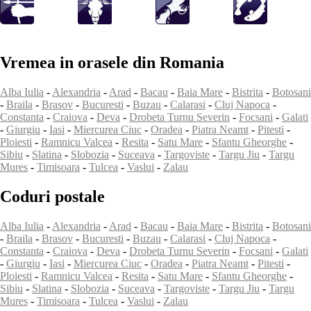
Vremea in orasele din Romania
Alba Iulia
-
Alexandria
-
Arad
-
Bacau
-
Baia Mare
-
Bistrita
-
Botosani
-
Braila
-
Brasov
-
Bucuresti
-
Buzau
-
Calarasi
-
Cluj Napoca
-
Constanta
-
Craiova
-
Deva
-
Drobeta Turnu Severin
-
Focsani
-
Galati
-
Giurgiu
-
Iasi
-
Miercurea Ciuc
-
Oradea
-
Piatra Neamt
-
Pitesti
-
Ploiesti
-
Ramnicu Valcea
-
Resita
-
Satu Mare
-
Sfantu Gheorghe
-
Sibiu
-
Slatina
-
Slobozia
-
Suceava
-
Targoviste
-
Targu Jiu
-
Targu
Mures
-
Timisoara
-
Tulcea
-
Vaslui
-
Zalau
Coduri postale
Alba Iulia
-
Alexandria
-
Arad
-
Bacau
-
Baia Mare
-
Bistrita
-
Botosani
-
Braila
-
Brasov
-
Bucuresti
-
Buzau
-
Calarasi
-
Cluj Napoca
-
Constanta
-
Craiova
-
Deva
-
Drobeta Turnu Severin
-
Focsani
-
Galati
-
Giurgiu
-
Iasi
-
Miercurea Ciuc
-
Oradea
-
Piatra Neamt
-
Pitesti
-
Ploiesti
-
Ramnicu Valcea
-
Resita
-
Satu Mare
-
Sfantu Gheorghe
-
Sibiu
-
Slatina
-
Slobozia
-
Suceava
-
Targoviste
-
Targu Jiu
-
Targu
Mures
-
Timisoara
-
Tulcea
-
Vaslui
-
Zalau