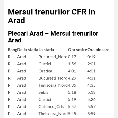
Mersul trenurilor CFR in
Arad
Plecari Arad – Mersul trenurilor
Arad
Rang
De la statia
La statia
Ora sosire
Ora plecare
R
Arad
Bucuresti_Nord
0:17
0:19
R
Arad
Curtici
1:56
2:01
P
Arad
Oradea
4:01
4:01
R
Arad
Bucuresti_Nord
4:29
4:31
P
Arad
Timisoara_Nord
4:35
4:35
P
Arad
Sebis
5:18
5:18
R
Arad
Curtici
5:19
5:26
P
Arad
Chisineu_Cris
5:57
5:57
P
Arad
Timisoara_Nord
5:45
5:59