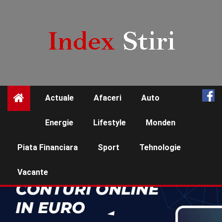
Skip
to
content
Actuale
Afaceri
Auto
☰
Energie
Lifestyle
Monden
Piata Financiara
Sport
Tehnologie
Vacante