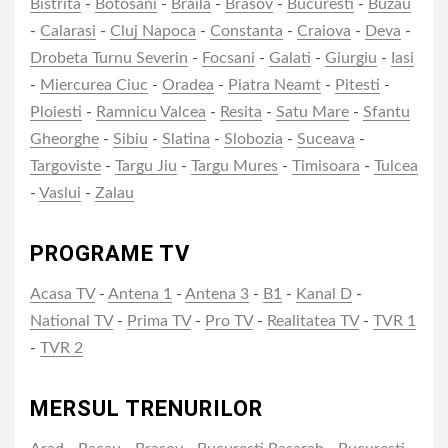
Bistrita
-
Botosani
-
Braila
-
Brasov
-
Bucuresti
-
Buzau
-
Calarasi
-
Cluj Napoca
-
Constanta
-
Craiova
-
Deva
-
Drobeta Turnu Severin
-
Focsani
-
Galati
-
Giurgiu
-
Iasi
-
Miercurea Ciuc
-
Oradea
-
Piatra Neamt
-
Pitesti
-
Ploiesti
-
Ramnicu Valcea
-
Resita
-
Satu Mare
-
Sfantu
Gheorghe
-
Sibiu
-
Slatina
-
Slobozia
-
Suceava
-
Targoviste
-
Targu Jiu
-
Targu Mures
-
Timisoara
-
Tulcea
-
Vaslui
-
Zalau
PROGRAME TV
Acasa TV
-
Antena 1
-
Antena 3
-
B1
-
Kanal D
-
National TV
-
Prima TV
-
Pro TV
-
Realitatea TV
-
TVR 1
-
TVR 2
MERSUL TRENURILOR