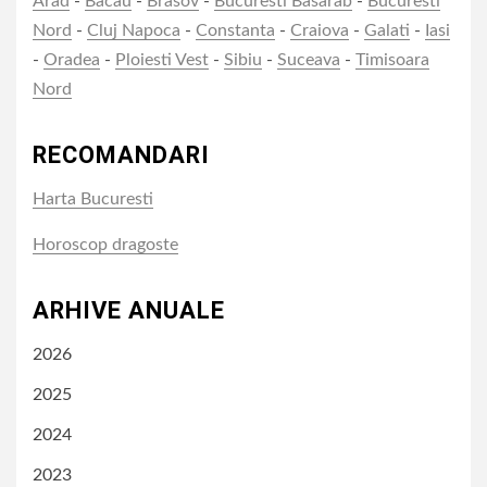
Arad
-
Bacau
-
Brasov
-
Bucuresti Basarab
-
Bucuresti
Nord
-
Cluj Napoca
-
Constanta
-
Craiova
-
Galati
-
Iasi
-
Oradea
-
Ploiesti Vest
-
Sibiu
-
Suceava
-
Timisoara
Nord
RECOMANDARI
Harta Bucuresti
Horoscop dragoste
ARHIVE ANUALE
2026
2025
2024
2023