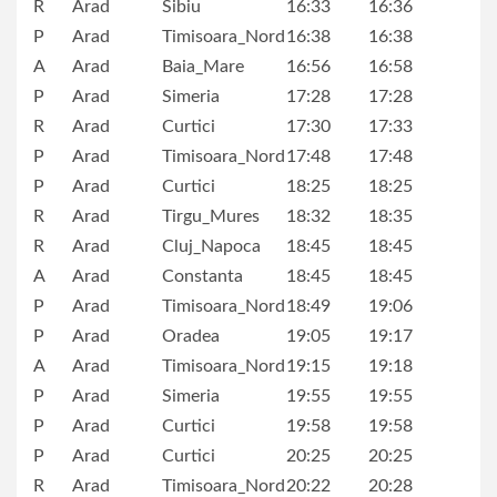
R
Arad
Sibiu
16:33
16:36
P
Arad
Timisoara_Nord
16:38
16:38
A
Arad
Baia_Mare
16:56
16:58
P
Arad
Simeria
17:28
17:28
R
Arad
Curtici
17:30
17:33
P
Arad
Timisoara_Nord
17:48
17:48
P
Arad
Curtici
18:25
18:25
R
Arad
Tirgu_Mures
18:32
18:35
R
Arad
Cluj_Napoca
18:45
18:45
A
Arad
Constanta
18:45
18:45
P
Arad
Timisoara_Nord
18:49
19:06
P
Arad
Oradea
19:05
19:17
A
Arad
Timisoara_Nord
19:15
19:18
P
Arad
Simeria
19:55
19:55
P
Arad
Curtici
19:58
19:58
P
Arad
Curtici
20:25
20:25
R
Arad
Timisoara_Nord
20:22
20:28