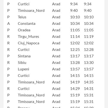
P
Curtici
Arad
9:34
9:34
P
Timisoara_Nord
Arad
9:40
9:40
P
Teius
Arad
10:10
10:10
A
Constanta
Arad
10:34
10:34
P
Oradea
Arad
11:05
11:05
R
Tirgu_Mures
Arad
11:14
11:19
R
Cluj_Napoca
Arad
12:02
12:02
R
Curtici
Arad
12:25
12:28
P
Sintana
Arad
13:17
13:17
R
Sibiu
Arad
13:28
13:30
P
Lupeni
Arad
13:57
13:57
P
Curtici
Arad
14:15
14:15
P
Timisoara_Nord
Arad
14:19
14:35
R
Curtici
Arad
14:29
14:31
P
Timisoara_Nord
Arad
15:19
15:31
P
Timisoara_Nord
Arad
15:19
15:31