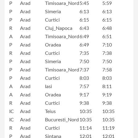
P
Arad
Timisoara_Nord
5:45
5:59
P
Arad
Simeria
6:13
6:13
P
Arad
Curtici
6:15
6:15
R
Arad
Cluj_Napoca
6:43
6:48
A
Arad
Timisoara_Nord
6:49
6:51
P
Arad
Oradea
6:49
7:10
R
Arad
Curtici
7:35
7:38
P
Arad
Simeria
7:50
7:50
P
Arad
Timisoara_Nord
7:37
7:58
P
Arad
Curtici
8:03
8:03
A
Arad
Iasi
7:57
8:11
A
Arad
Oradea
9:17
9:19
R
Arad
Curtici
9:38
9:38
IC
Arad
Teius
10:35
10:35
IC
Arad
Bucuresti_Nord
10:35
10:35
R
Arad
Curtici
11:14
11:19
P
Arad
Sintana
12:01
12:01