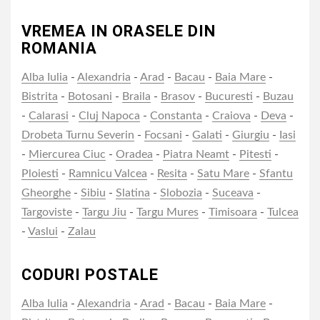
VREMEA IN ORASELE DIN
ROMANIA
Alba Iulia
-
Alexandria
-
Arad
-
Bacau
-
Baia Mare
-
Bistrita
-
Botosani
-
Braila
-
Brasov
-
Bucuresti
-
Buzau
-
Calarasi
-
Cluj Napoca
-
Constanta
-
Craiova
-
Deva
-
Drobeta Turnu Severin
-
Focsani
-
Galati
-
Giurgiu
-
Iasi
-
Miercurea Ciuc
-
Oradea
-
Piatra Neamt
-
Pitesti
-
Ploiesti
-
Ramnicu Valcea
-
Resita
-
Satu Mare
-
Sfantu
Gheorghe
-
Sibiu
-
Slatina
-
Slobozia
-
Suceava
-
Targoviste
-
Targu Jiu
-
Targu Mures
-
Timisoara
-
Tulcea
-
Vaslui
-
Zalau
CODURI POSTALE
Alba Iulia
-
Alexandria
-
Arad
-
Bacau
-
Baia Mare
-