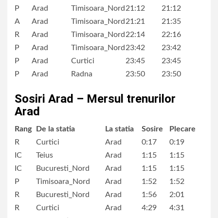
P
Arad
Timisoara_Nord
21:12
21:12
A
Arad
Timisoara_Nord
21:21
21:35
R
Arad
Timisoara_Nord
22:14
22:16
P
Arad
Timisoara_Nord
23:42
23:42
P
Arad
Curtici
23:45
23:45
P
Arad
Radna
23:50
23:50
Sosiri Arad – Mersul trenurilor
Arad
Rang
De la statia
La statia
Sosire
Plecare
R
Curtici
Arad
0:17
0:19
IC
Teius
Arad
1:15
1:15
IC
Bucuresti_Nord
Arad
1:15
1:15
P
Timisoara_Nord
Arad
1:52
1:52
R
Bucuresti_Nord
Arad
1:56
2:01
R
Curtici
Arad
4:29
4:31