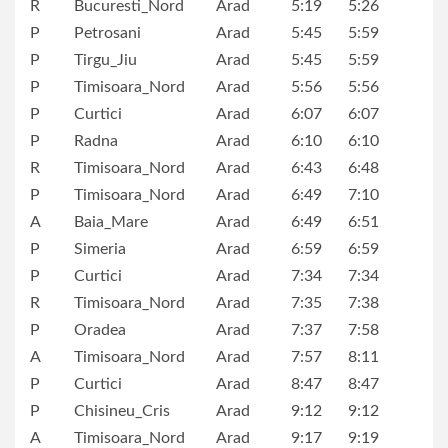
R
Bucuresti_Nord
Arad
5:19
5:26
P
Petrosani
Arad
5:45
5:59
P
Tirgu_Jiu
Arad
5:45
5:59
P
Timisoara_Nord
Arad
5:56
5:56
P
Curtici
Arad
6:07
6:07
P
Radna
Arad
6:10
6:10
R
Timisoara_Nord
Arad
6:43
6:48
P
Timisoara_Nord
Arad
6:49
7:10
A
Baia_Mare
Arad
6:49
6:51
P
Simeria
Arad
6:59
6:59
P
Curtici
Arad
7:34
7:34
R
Timisoara_Nord
Arad
7:35
7:38
P
Oradea
Arad
7:37
7:58
A
Timisoara_Nord
Arad
7:57
8:11
P
Curtici
Arad
8:47
8:47
P
Chisineu_Cris
Arad
9:12
9:12
A
Timisoara_Nord
Arad
9:17
9:19