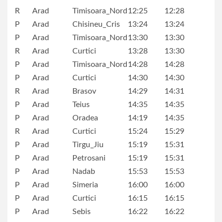
R
Arad
Timisoara_Nord
12:25
12:28
P
Arad
Chisineu_Cris
13:24
13:24
P
Arad
Timisoara_Nord
13:30
13:30
R
Arad
Curtici
13:28
13:30
P
Arad
Timisoara_Nord
14:28
14:28
P
Arad
Curtici
14:30
14:30
R
Arad
Brasov
14:29
14:31
P
Arad
Teius
14:35
14:35
P
Arad
Oradea
14:19
14:35
R
Arad
Curtici
15:24
15:29
P
Arad
Tirgu_Jiu
15:19
15:31
P
Arad
Petrosani
15:19
15:31
P
Arad
Nadab
15:53
15:53
P
Arad
Simeria
16:00
16:00
P
Arad
Curtici
16:15
16:15
P
Arad
Sebis
16:22
16:22