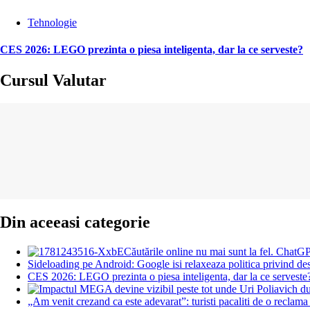
Tehnologie
CES 2026: LEGO prezinta o piesa inteligenta, dar la ce serveste?
Cursul Valutar
Din aceeasi categorie
Căutările online nu mai sunt la fel. ChatG
Sideloading pe Android: Google isi relaxeaza politica privind desc
CES 2026: LEGO prezinta o piesa inteligenta, dar la ce serveste
„Am venit crezand ca este adevarat”: turisti pacaliti de o reclam