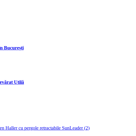
în București
vărat Utilă