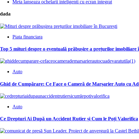
Meta lanseaza ochelarii inteligenti cu ecran integrat
dada
Piata financiara
Top 5 mituri despre o eventuală prăbușire a prețurilor imobiliare 
Auto
Ghid de Cumpărare: Ce Face o Cameră de Marșarier Auto cu Ade
Auto
Ce Drepturi Ai După un Accident Rutier și Cum le Poți Valorifica