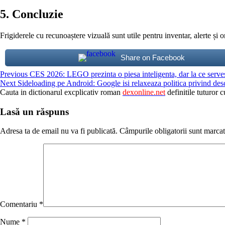
5. Concluzie
Frigiderele cu recunoaștere vizuală sunt utile pentru inventar, alerte și 
Share on Facebook
Continue
Previous
CES 2026: LEGO prezinta o piesa inteligenta, dar la ce serve
Next
Sideloading pe Android: Google isi relaxeaza politica privind descar
Reading
Cauta in dictionarul excplicativ roman
dexonline.net
definitile tuturor c
Lasă un răspuns
Adresa ta de email nu va fi publicată.
Câmpurile obligatorii sunt marca
Comentariu
*
Nume
*