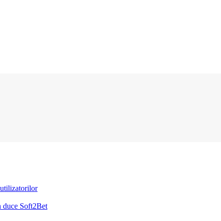
tilizatorilor
h duce Soft2Bet