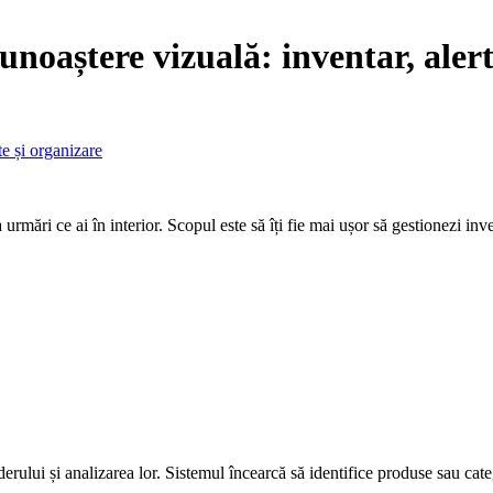
cunoaștere vizuală: inventar, aler
te și organizare
mări ce ai în interior. Scopul este să îți fie mai ușor să gestionezi inven
ului și analizarea lor. Sistemul încearcă să identifice produse sau catego