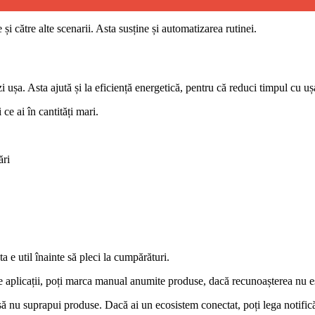
și către alte scenarii. Asta susține și automatizarea rutinei.
i ușa. Asta ajută și la eficiență energetică, pentru că reduci timpul cu uș
ce ai în cantități mari.
ări
ta e util înainte să pleci la cumpărături.
le aplicații, poți marca manual anumite produse, dacă recunoașterea nu e
ă nu suprapui produse. Dacă ai un ecosistem conectat, poți lega notificări