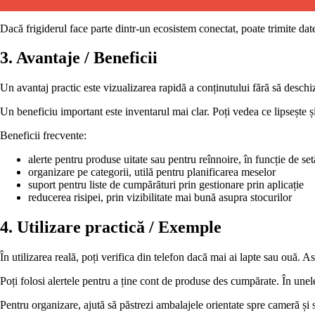
Dacă frigiderul face parte dintr-un ecosistem conectat, poate trimite date 
3. Avantaje / Beneficii
Un avantaj practic este vizualizarea rapidă a conținutului fără să deschiz
Un beneficiu important este inventarul mai clar. Poți vedea ce lipsește și 
Beneficii frecvente:
alerte pentru produse uitate sau pentru reînnoire, în funcție de set
organizare pe categorii, utilă pentru planificarea meselor
suport pentru liste de cumpărături prin gestionare prin aplicație
reducerea risipei, prin vizibilitate mai bună asupra stocurilor
4. Utilizare practică / Exemple
În utilizarea reală, poți verifica din telefon dacă mai ai lapte sau ouă. As
Poți folosi alertele pentru a ține cont de produse des cumpărate. În une
Pentru organizare, ajută să păstrezi ambalajele orientate spre cameră și s