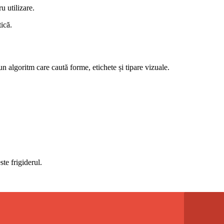
u utilizare.
tică.
n algoritm care caută forme, etichete și tipare vizuale.
te frigiderul.