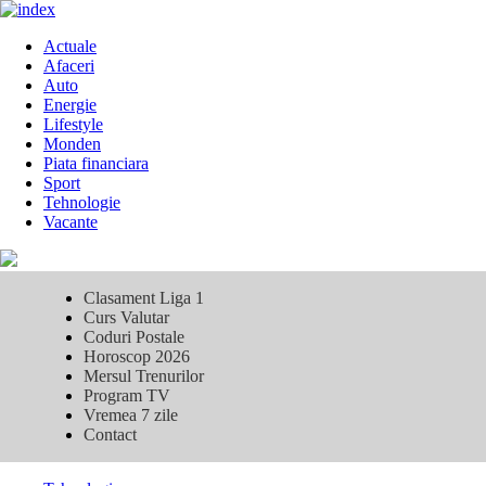
Skip
to
Primary
Actuale
content
Menu
Afaceri
Auto
Energie
Lifestyle
Monden
Piata financiara
Sport
Tehnologie
Vacante
Clasament Liga 1
Curs Valutar
Coduri Postale
Horoscop 2026
Mersul Trenurilor
Program TV
Vremea 7 zile
Contact