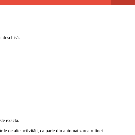
a deschisă.
ste exactă.
le de alte activități, ca parte din automatizarea rutinei.