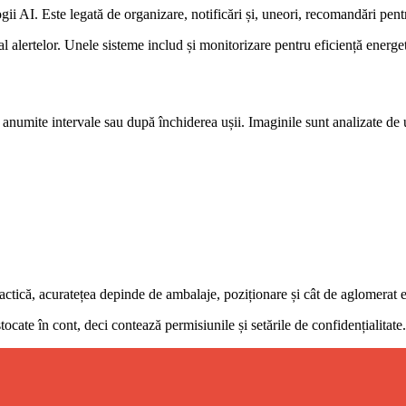
ii AI. Este legată de organizare, notificări și, uneori, recomandări pentr
i al alertelor. Unele sisteme includ și monitorizare pentru eficiență energe
 anumite intervale sau după închiderea ușii. Imaginile sunt analizate de u
ctică, acuratețea depinde de ambalaje, poziționare și cât de aglomerat es
tocate în cont, deci contează permisiunile și setările de confidențialitate.