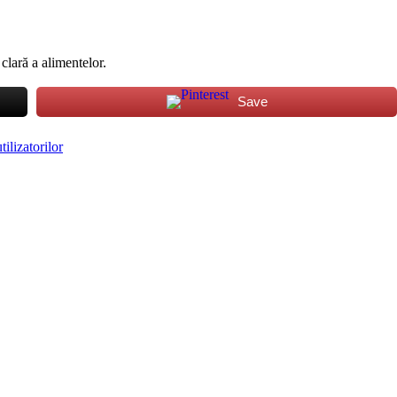
 clară a alimentelor.
Save
ilizatorilor