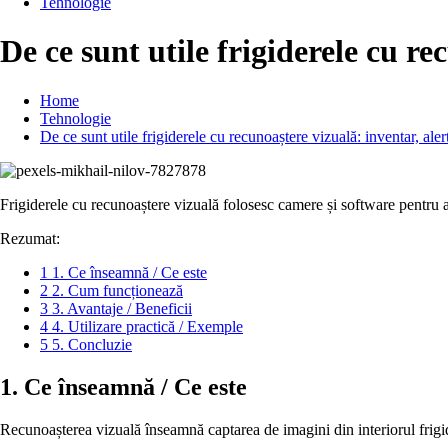
Tehnologie
De ce sunt utile frigiderele cu re
Home
Tehnologie
De ce sunt utile frigiderele cu recunoaștere vizuală: inventar, aler
Frigiderele cu recunoaștere vizuală folosesc camere și software pentru a ur
Rezumat:
1
1. Ce înseamnă / Ce este
2
2. Cum funcționează
3
3. Avantaje / Beneficii
4
4. Utilizare practică / Exemple
5
5. Concluzie
1. Ce înseamnă / Ce este
Recunoașterea vizuală înseamnă captarea de imagini din interiorul frigider