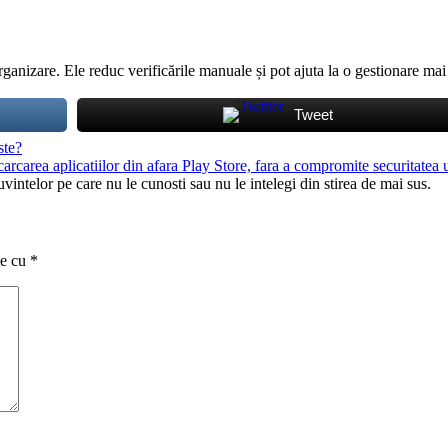
organizare. Ele reduc verificările manuale și pot ajuta la o gestionare mai
Tweet
ste?
carea aplicatiilor din afara Play Store, fara a compromite securitatea ut
uvintelor pe care nu le cunosti sau nu le intelegi din stirea de mai sus.
te cu
*