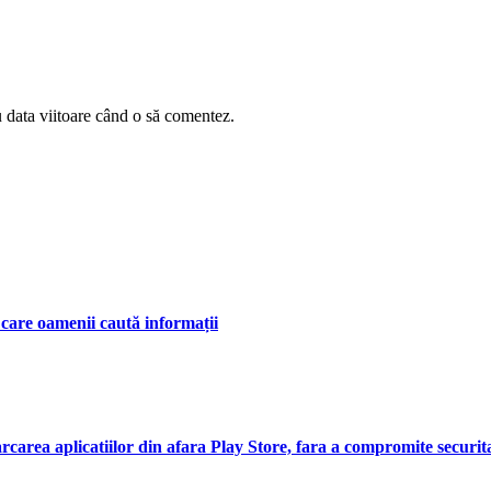
u data viitoare când o să comentez.
care oamenii caută informații
carea aplicatiilor din afara Play Store, fara a compromite securitat