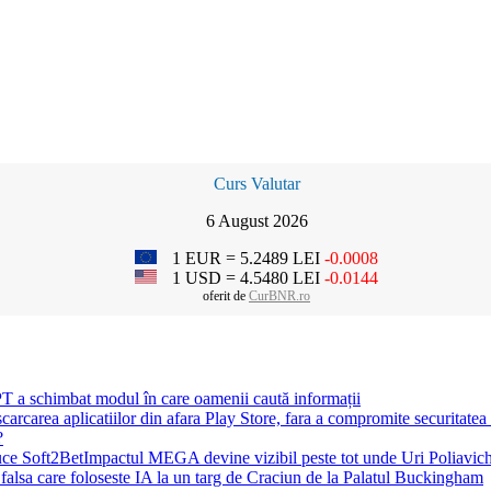
Curs Valutar
6 August 2026
1 EUR = 5.2489 LEI
-0.0008
1 USD = 4.5480 LEI
-0.0144
oferit de
CurBNR.ro
PT a schimbat modul în care oamenii caută informații
arcarea aplicatiilor din afara Play Store, fara a compromite securitatea u
?
Impactul MEGA devine vizibil peste tot unde Uri Poliavic
a falsa care foloseste IA la un targ de Craciun de la Palatul Buckingham