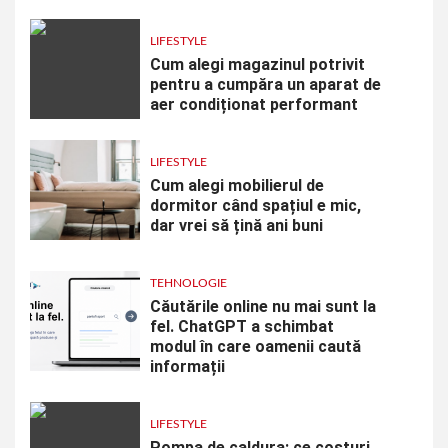
LIFESTYLE
Cum alegi magazinul potrivit
pentru a cumpăra un aparat de
aer condiționat performant
LIFESTYLE
Cum alegi mobilierul de
dormitor când spațiul e mic,
dar vrei să țină ani buni
TEHNOLOGIE
Căutările online nu mai sunt la
fel. ChatGPT a schimbat
modul în care oamenii caută
informații
LIFESTYLE
Pompa de caldura: ce costuri