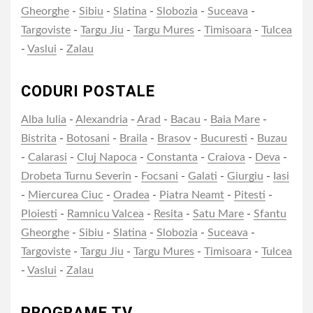
Gheorghe
-
Sibiu
-
Slatina
-
Slobozia
-
Suceava
-
Targoviste
-
Targu Jiu
-
Targu Mures
-
Timisoara
-
Tulcea
-
Vaslui
-
Zalau
CODURI POSTALE
Alba Iulia
-
Alexandria
-
Arad
-
Bacau
-
Baia Mare
-
Bistrita
-
Botosani
-
Braila
-
Brasov
-
Bucuresti
-
Buzau
-
Calarasi
-
Cluj Napoca
-
Constanta
-
Craiova
-
Deva
-
Drobeta Turnu Severin
-
Focsani
-
Galati
-
Giurgiu
-
Iasi
-
Miercurea Ciuc
-
Oradea
-
Piatra Neamt
-
Pitesti
-
Ploiesti
-
Ramnicu Valcea
-
Resita
-
Satu Mare
-
Sfantu
Gheorghe
-
Sibiu
-
Slatina
-
Slobozia
-
Suceava
-
Targoviste
-
Targu Jiu
-
Targu Mures
-
Timisoara
-
Tulcea
-
Vaslui
-
Zalau
PROGRAME TV