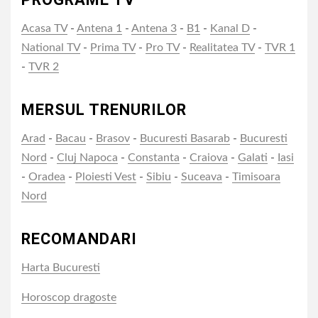
Acasa TV
-
Antena 1
-
Antena 3
-
B1
-
Kanal D
-
National TV
-
Prima TV
-
Pro TV
-
Realitatea TV
-
TVR 1
-
TVR 2
MERSUL TRENURILOR
Arad
-
Bacau
-
Brasov
-
Bucuresti Basarab
-
Bucuresti
Nord
-
Cluj Napoca
-
Constanta
-
Craiova
-
Galati
-
Iasi
-
Oradea
-
Ploiesti Vest
-
Sibiu
-
Suceava
-
Timisoara
Nord
RECOMANDARI
Harta Bucuresti
Horoscop dragoste