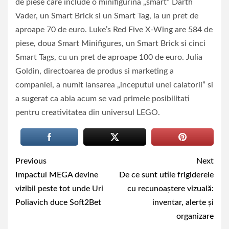
de piese care include o minifigurina „smart” Darth
Vader, un Smart Brick si un Smart Tag, la un pret de
aproape 70 de euro. Luke’s Red Five X-Wing are 584 de
piese, doua Smart Minifigures, un Smart Brick si cinci
Smart Tags, cu un pret de aproape 100 de euro. Julia
Goldin, directoarea de produs si marketing a
companiei, a numit lansarea „inceputul unei calatorii” si
a sugerat ca abia acum se vad primele posibilitati
pentru creativitatea din universul LEGO.
Continue
Previous
Next
Reading
Impactul MEGA devine
De ce sunt utile frigiderele
vizibil peste tot unde Uri
cu recunoaștere vizuală:
Poliavich duce Soft2Bet
inventar, alerte și
organizare