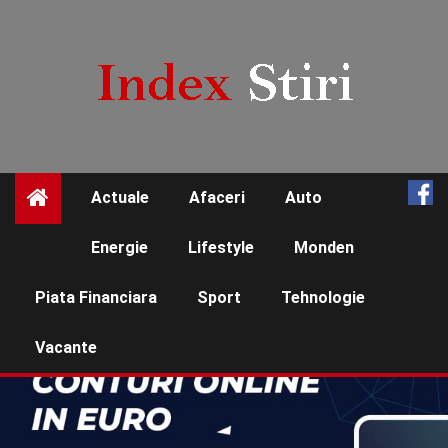
Skip
to
content
Actuale
Afaceri
Auto
☰
Energie
Lifestyle
Monden
Piata Financiara
Sport
Tehnologie
Vacante