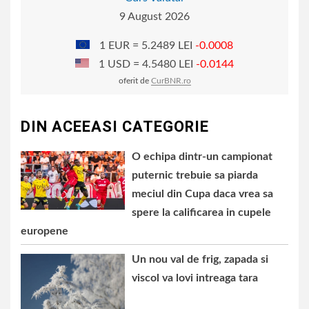
9 August 2026
1 EUR = 5.2489 LEI
-0.0008
1 USD = 4.5480 LEI
-0.0144
oferit de
CurBNR.ro
DIN ACEEASI CATEGORIE
O echipa dintr-un campionat
puternic trebuie sa piarda
meciul din Cupa daca vrea sa
spere la calificarea in cupele
europene
Un nou val de frig, zapada si
viscol va lovi intreaga tara