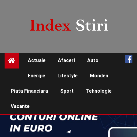
Skip
to
content
Actuale
Afaceri
Auto
☰
Energie
Lifestyle
Monden
Piata Financiara
Sport
Tehnologie
Vacante