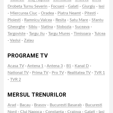
Drobeta Turnu Severin
-
Focsani
-
Galati
-
Giurgiu
-
Iasi
-
Miercurea Ciuc
-
Oradea
-
Piatra Neamt
-
Pitesti
-
Ploiesti
-
Ramnicu Valcea
-
Resita
-
Satu Mare
-
Sfantu
Gheorghe
-
Sibiu
-
Slatina
-
Slobozia
-
Suceava
-
Targoviste
-
Targu Jiu
-
Targu Mures
-
Timisoara
-
Tulcea
-
Vaslui
-
Zalau
PROGRAME TV
Acasa TV
-
Antena 1
-
Antena 3
-
B1
-
Kanal D
-
National TV
-
Prima TV
-
Pro TV
-
Realitatea TV
-
TVR 1
-
TVR 2
MERSUL TRENURILOR
Arad
-
Bacau
-
Brasov
-
Bucuresti Basarab
-
Bucuresti
Nord
-
Cluj Napoca
-
Constanta
-
Craiova
-
Galati
-
Iasi