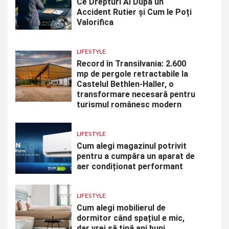
Ce Drepturi Ai După un
Accident Rutier și Cum le Poți
Valorifica
LIFESTYLE
Record în Transilvania: 2.600
mp de pergole retractabile la
Castelul Bethlen-Haller, o
transformare necesară pentru
turismul românesc modern
LIFESTYLE
Cum alegi magazinul potrivit
pentru a cumpăra un aparat de
aer condiționat performant
LIFESTYLE
Cum alegi mobilierul de
dormitor când spațiul e mic,
dar vrei să țină ani buni