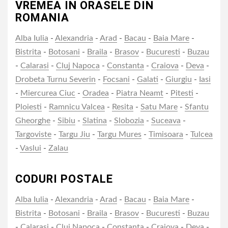
VREMEA IN ORASELE DIN
ROMANIA
Alba Iulia
-
Alexandria
-
Arad
-
Bacau
-
Baia Mare
-
Bistrita
-
Botosani
-
Braila
-
Brasov
-
Bucuresti
-
Buzau
-
Calarasi
-
Cluj Napoca
-
Constanta
-
Craiova
-
Deva
-
Drobeta Turnu Severin
-
Focsani
-
Galati
-
Giurgiu
-
Iasi
-
Miercurea Ciuc
-
Oradea
-
Piatra Neamt
-
Pitesti
-
Ploiesti
-
Ramnicu Valcea
-
Resita
-
Satu Mare
-
Sfantu
Gheorghe
-
Sibiu
-
Slatina
-
Slobozia
-
Suceava
-
Targoviste
-
Targu Jiu
-
Targu Mures
-
Timisoara
-
Tulcea
-
Vaslui
-
Zalau
CODURI POSTALE
Alba Iulia
-
Alexandria
-
Arad
-
Bacau
-
Baia Mare
-
Bistrita
-
Botosani
-
Braila
-
Brasov
-
Bucuresti
-
Buzau
-
Calarasi
-
Cluj Napoca
-
Constanta
-
Craiova
-
Deva
-