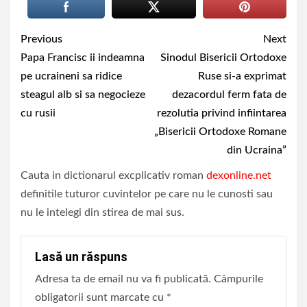
Continue
Previous
Next
Reading
Papa Francisc ii indeamna
Sinodul Bisericii Ortodoxe
pe ucraineni sa ridice
Ruse si-a exprimat
steagul alb si sa negocieze
dezacordul ferm fata de
cu rusii
rezolutia privind infiintarea
„Bisericii Ortodoxe Romane
din Ucraina”
Cauta in dictionarul excplicativ roman
dexonline.net
definitile tuturor cuvintelor pe care nu le cunosti sau
nu le intelegi din stirea de mai sus.
Lasă un răspuns
Adresa ta de email nu va fi publicată.
Câmpurile
obligatorii sunt marcate cu
*