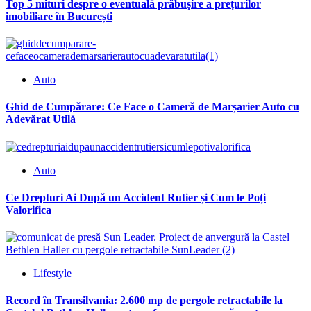
Top 5 mituri despre o eventuală prăbușire a prețurilor
imobiliare în București
Auto
Ghid de Cumpărare: Ce Face o Cameră de Marșarier Auto cu
Adevărat Utilă
Auto
Ce Drepturi Ai După un Accident Rutier și Cum le Poți
Valorifica
Lifestyle
Record în Transilvania: 2.600 mp de pergole retractabile la