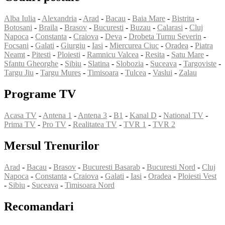
Alba Iulia
-
Alexandria
-
Arad
-
Bacau
-
Baia Mare
-
Bistrita
-
Botosani
-
Braila
-
Brasov
-
Bucuresti
-
Buzau
-
Calarasi
-
Cluj
Napoca
-
Constanta
-
Craiova
-
Deva
-
Drobeta Turnu Severin
-
Focsani
-
Galati
-
Giurgiu
-
Iasi
-
Miercurea Ciuc
-
Oradea
-
Piatra
Neamt
-
Pitesti
-
Ploiesti
-
Ramnicu Valcea
-
Resita
-
Satu Mare
-
Sfantu Gheorghe
-
Sibiu
-
Slatina
-
Slobozia
-
Suceava
-
Targoviste
-
Targu Jiu
-
Targu Mures
-
Timisoara
-
Tulcea
-
Vaslui
-
Zalau
Programe TV
Acasa TV
-
Antena 1
-
Antena 3
-
B1
-
Kanal D
-
National TV
-
Prima TV
-
Pro TV
-
Realitatea TV
-
TVR 1
-
TVR 2
Mersul Trenurilor
Arad
-
Bacau
-
Brasov
-
Bucuresti Basarab
-
Bucuresti Nord
-
Cluj
Napoca
-
Constanta
-
Craiova
-
Galati
-
Iasi
-
Oradea
-
Ploiesti Vest
-
Sibiu
-
Suceava
-
Timisoara Nord
Recomandari