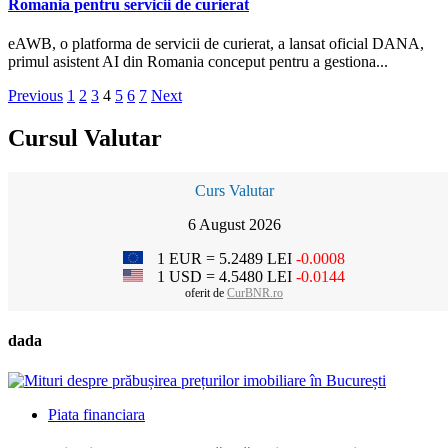
Romania pentru servicii de curierat
eAWB, o platforma de servicii de curierat, a lansat oficial DANA,
primul asistent AI din Romania conceput pentru a gestiona...
Paginație
Previous
1
2
3
4
5
6
7
Next
articole
Cursul Valutar
Curs Valutar
6 August 2026
1 EUR = 5.2489 LEI
-0.0008
1 USD = 4.5480 LEI
-0.0144
oferit de
CurBNR.ro
dada
Piata financiara