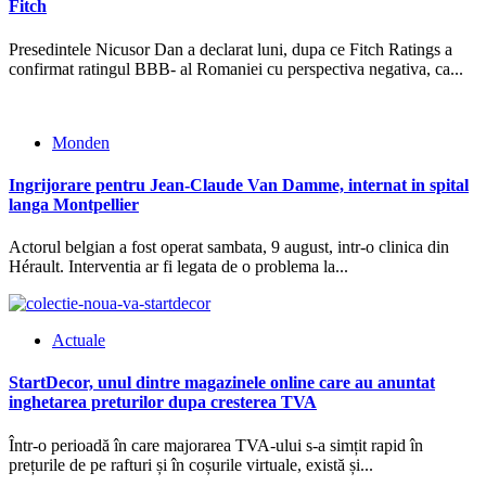
Fitch
Presedintele Nicusor Dan a declarat luni, dupa ce Fitch Ratings a
confirmat ratingul BBB- al Romaniei cu perspectiva negativa, ca...
Monden
Ingrijorare pentru Jean-Claude Van Damme, internat in spital
langa Montpellier
Actorul belgian a fost operat sambata, 9 august, intr-o clinica din
Hérault. Interventia ar fi legata de o problema la...
Actuale
StartDecor, unul dintre magazinele online care au anuntat
inghetarea preturilor dupa cresterea TVA
Într-o perioadă în care majorarea TVA-ului s-a simțit rapid în
prețurile de pe rafturi și în coșurile virtuale, există și...