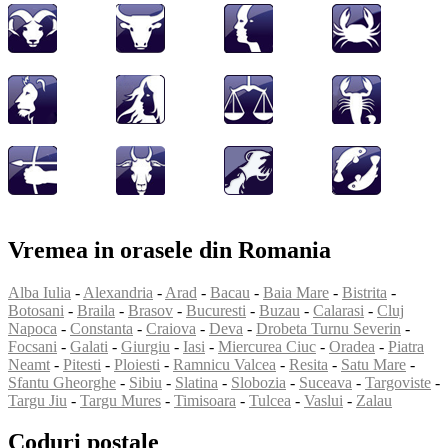
Vremea in orasele din Romania
Alba Iulia
-
Alexandria
-
Arad
-
Bacau
-
Baia Mare
-
Bistrita
-
Botosani
-
Braila
-
Brasov
-
Bucuresti
-
Buzau
-
Calarasi
-
Cluj
Napoca
-
Constanta
-
Craiova
-
Deva
-
Drobeta Turnu Severin
-
Focsani
-
Galati
-
Giurgiu
-
Iasi
-
Miercurea Ciuc
-
Oradea
-
Piatra
Neamt
-
Pitesti
-
Ploiesti
-
Ramnicu Valcea
-
Resita
-
Satu Mare
-
Sfantu Gheorghe
-
Sibiu
-
Slatina
-
Slobozia
-
Suceava
-
Targoviste
-
Targu Jiu
-
Targu Mures
-
Timisoara
-
Tulcea
-
Vaslui
-
Zalau
Coduri postale