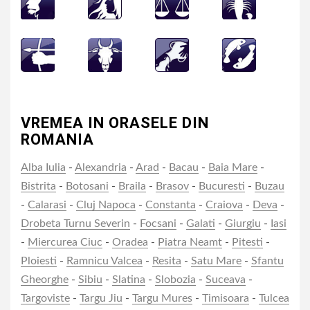
VREMEA IN ORASELE DIN
ROMANIA
Alba Iulia
-
Alexandria
-
Arad
-
Bacau
-
Baia Mare
-
Bistrita
-
Botosani
-
Braila
-
Brasov
-
Bucuresti
-
Buzau
-
Calarasi
-
Cluj Napoca
-
Constanta
-
Craiova
-
Deva
-
Drobeta Turnu Severin
-
Focsani
-
Galati
-
Giurgiu
-
Iasi
-
Miercurea Ciuc
-
Oradea
-
Piatra Neamt
-
Pitesti
-
Ploiesti
-
Ramnicu Valcea
-
Resita
-
Satu Mare
-
Sfantu
Gheorghe
-
Sibiu
-
Slatina
-
Slobozia
-
Suceava
-
Targoviste
-
Targu Jiu
-
Targu Mures
-
Timisoara
-
Tulcea