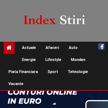
Skip
to
content
Actuale
Afaceri
Auto
☰
Energie
Lifestyle
Monden
Piata Financiara
Sport
Tehnologie
Vacante