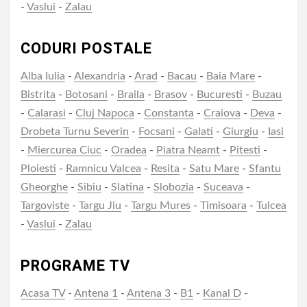
-
Vaslui
-
Zalau
CODURI POSTALE
Alba Iulia
-
Alexandria
-
Arad
-
Bacau
-
Baia Mare
-
Bistrita
-
Botosani
-
Braila
-
Brasov
-
Bucuresti
-
Buzau
-
Calarasi
-
Cluj Napoca
-
Constanta
-
Craiova
-
Deva
-
Drobeta Turnu Severin
-
Focsani
-
Galati
-
Giurgiu
-
Iasi
-
Miercurea Ciuc
-
Oradea
-
Piatra Neamt
-
Pitesti
-
Ploiesti
-
Ramnicu Valcea
-
Resita
-
Satu Mare
-
Sfantu
Gheorghe
-
Sibiu
-
Slatina
-
Slobozia
-
Suceava
-
Targoviste
-
Targu Jiu
-
Targu Mures
-
Timisoara
-
Tulcea
-
Vaslui
-
Zalau
PROGRAME TV
Acasa TV
-
Antena 1
-
Antena 3
-
B1
-
Kanal D
-