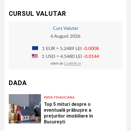
articole
CURSUL VALUTAR
Curs Valutar
6 August 2026
1 EUR = 5.2489 LEI
-0.0008
1 USD = 4.5480 LEI
-0.0144
oferit de
CurBNR.ro
DADA
PIATA FINANCIARA
Top 5 mituri despre o
eventuală prăbușire a
prețurilor imobiliare în
București