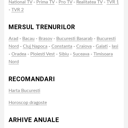
National TV
-
Prima TV
-
Pro TV
-
Realitatea TV
-
TVR 1
-
TVR 2
MERSUL TRENURILOR
Arad
-
Bacau
-
Brasov
-
Bucuresti Basarab
-
Bucuresti
Nord
-
Cluj Napoca
-
Constanta
-
Craiova
-
Galati
-
Iasi
-
Oradea
-
Ploiesti Vest
-
Sibiu
-
Suceava
-
Timisoara
Nord
RECOMANDARI
Harta Bucuresti
Horoscop dragoste
ARHIVE ANUALE