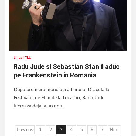
LIFESTYLE
Radu Jude si Sebastian Stan il aduc
pe Frankenstein in Romania
Dupa premiera mondiala a filmului Dracula la
Festivalul de Film de la Locarno, Radu Jude
lucreaza deja la un nou...
Paginație
Previous
1
2
3
4
5
6
7
Next