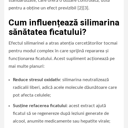
standardizate, care oferă o dozare controlată, utilă
pentru a obține un efect previzibil [2][3].
Cum influențează silimarina
sănătatea ficatului?
Efectul silimarinei a atras atenția cercetătorilor tocmai
pentru modul complex în care sprijină repararea și
funcționarea ficatului. Acest supliment acționează pe
mai multe planuri:
Reduce stresul oxidativ
: silimarina neutralizează
radicalii liberi, adică acele molecule dăunătoare care
pot afecta celulele;
Susține refacerea ficatului
: acest extract ajută
ficatul să se regenereze după leziuni generate de
alcool, anumite medicamente sau hepatite virale;