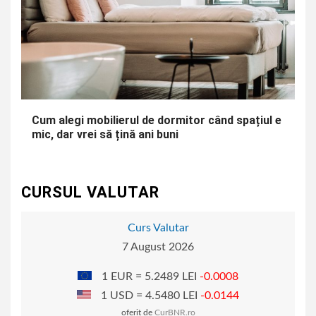
Cum alegi mobilierul de dormitor când spațiul e
mic, dar vrei să țină ani buni
CURSUL VALUTAR
Curs Valutar
7 August 2026
1 EUR = 5.2489 LEI
-0.0008
1 USD = 4.5480 LEI
-0.0144
oferit de
CurBNR.ro