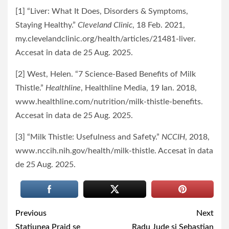
[1] “Liver: What It Does, Disorders & Symptoms,
Staying Healthy.”
Cleveland Clinic
, 18 Feb. 2021,
my.clevelandclinic.org/health/articles/21481-liver.
Accesat în data de 25 Aug. 2025.
‌[2] West, Helen. “7 Science-Based Benefits of Milk
Thistle.”
Healthline
, Healthline Media, 19 Ian. 2018,
www.healthline.com/nutrition/milk-thistle-benefits.
Accesat în data de 25 Aug. 2025.
[3] “Milk Thistle: Usefulness and Safety.”
NCCIH
, 2018,
www.nccih.nih.gov/health/milk-thistle. Accesat în data
de 25 Aug. 2025.
Continue
Previous
Next
Statiunea Praid se
Radu Jude si Sebastian