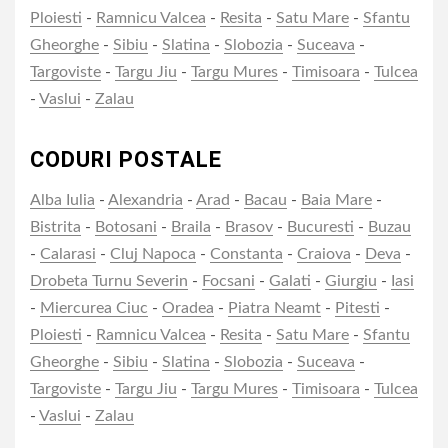
Ploiesti
-
Ramnicu Valcea
-
Resita
-
Satu Mare
-
Sfantu
Gheorghe
-
Sibiu
-
Slatina
-
Slobozia
-
Suceava
-
Targoviste
-
Targu Jiu
-
Targu Mures
-
Timisoara
-
Tulcea
-
Vaslui
-
Zalau
CODURI POSTALE
Alba Iulia
-
Alexandria
-
Arad
-
Bacau
-
Baia Mare
-
Bistrita
-
Botosani
-
Braila
-
Brasov
-
Bucuresti
-
Buzau
-
Calarasi
-
Cluj Napoca
-
Constanta
-
Craiova
-
Deva
-
Drobeta Turnu Severin
-
Focsani
-
Galati
-
Giurgiu
-
Iasi
-
Miercurea Ciuc
-
Oradea
-
Piatra Neamt
-
Pitesti
-
Ploiesti
-
Ramnicu Valcea
-
Resita
-
Satu Mare
-
Sfantu
Gheorghe
-
Sibiu
-
Slatina
-
Slobozia
-
Suceava
-
Targoviste
-
Targu Jiu
-
Targu Mures
-
Timisoara
-
Tulcea
-
Vaslui
-
Zalau