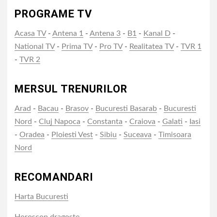
PROGRAME TV
Acasa TV
-
Antena 1
-
Antena 3
-
B1
-
Kanal D
-
National TV
-
Prima TV
-
Pro TV
-
Realitatea TV
-
TVR 1
-
TVR 2
MERSUL TRENURILOR
Arad
-
Bacau
-
Brasov
-
Bucuresti Basarab
-
Bucuresti
Nord
-
Cluj Napoca
-
Constanta
-
Craiova
-
Galati
-
Iasi
-
Oradea
-
Ploiesti Vest
-
Sibiu
-
Suceava
-
Timisoara
Nord
RECOMANDARI
Harta Bucuresti