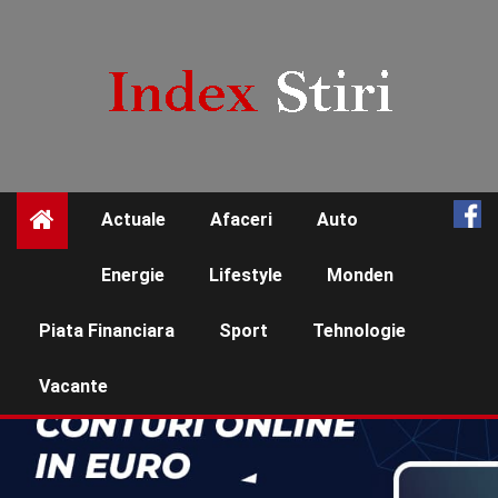
Skip
to
content
Actuale
Afaceri
Auto
☰
Energie
Lifestyle
Monden
Piata Financiara
Sport
Tehnologie
Vacante