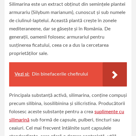
Silimarina este un extract obținut din semințele plantei
armurariu (Silybum marianum), cunoscut și sub numele
de ciulinul-laptelui. Această plantă crește în zonele
mediteraneene, dar se găsește și în România. De
generații, oamenii folosesc armurariul pentru
susținerea ficatului, ceea ce a dus la cercetarea
proprietăților sale.
Vezi si:
Din binefacerile chefirului
Principala substanță activă, silimarina, conține compuși
precum silibina, isosilibinina și silicristina. Producătorii
folosesc aceste substanțe pentru a crea
suplimente cu
silimarină
sub formă de capsule, pulberi, tincturi sau
ceaiuri. Cel mai frecvent întâlnite sunt capsulele