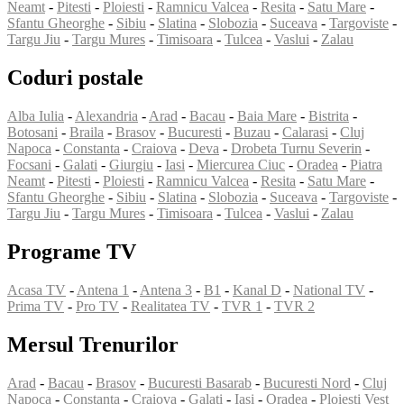
Neamt
-
Pitesti
-
Ploiesti
-
Ramnicu Valcea
-
Resita
-
Satu Mare
-
Sfantu Gheorghe
-
Sibiu
-
Slatina
-
Slobozia
-
Suceava
-
Targoviste
-
Targu Jiu
-
Targu Mures
-
Timisoara
-
Tulcea
-
Vaslui
-
Zalau
Coduri postale
Alba Iulia
-
Alexandria
-
Arad
-
Bacau
-
Baia Mare
-
Bistrita
-
Botosani
-
Braila
-
Brasov
-
Bucuresti
-
Buzau
-
Calarasi
-
Cluj
Napoca
-
Constanta
-
Craiova
-
Deva
-
Drobeta Turnu Severin
-
Focsani
-
Galati
-
Giurgiu
-
Iasi
-
Miercurea Ciuc
-
Oradea
-
Piatra
Neamt
-
Pitesti
-
Ploiesti
-
Ramnicu Valcea
-
Resita
-
Satu Mare
-
Sfantu Gheorghe
-
Sibiu
-
Slatina
-
Slobozia
-
Suceava
-
Targoviste
-
Targu Jiu
-
Targu Mures
-
Timisoara
-
Tulcea
-
Vaslui
-
Zalau
Programe TV
Acasa TV
-
Antena 1
-
Antena 3
-
B1
-
Kanal D
-
National TV
-
Prima TV
-
Pro TV
-
Realitatea TV
-
TVR 1
-
TVR 2
Mersul Trenurilor
Arad
-
Bacau
-
Brasov
-
Bucuresti Basarab
-
Bucuresti Nord
-
Cluj
Napoca
-
Constanta
-
Craiova
-
Galati
-
Iasi
-
Oradea
-
Ploiesti Vest