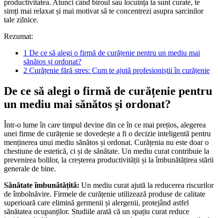
productivitatea. Atunci când biroul sau locuința ta sunt curate, te
simți mai relaxat și mai motivat să te concentrezi asupra sarcinilor
tale zilnice.
Rezumat:
1
De ce să alegi o firmă de curățenie pentru un mediu mai
sănătos și ordonat?
2
Curățenie fără stres: Cum te ajută profesioniștii în curățenie
De ce să alegi o firmă de curățenie pentru
un mediu mai sănătos și ordonat?
Într-o lume în care timpul devine din ce în ce mai prețios, alegerea
unei firme de curățenie se dovedește a fi o decizie inteligentă pentru
menținerea unui mediu sănătos și ordonat. Curățenia nu este doar o
chestiune de estetică, ci și de sănătate. Un mediu curat contribuie la
prevenirea bolilor, la creșterea productivității și la îmbunătățirea stării
generale de bine.
Sănătate îmbunătățită:
Un mediu curat ajută la reducerea riscurilor
de îmbolnăvire. Firmele de curățenie utilizează produse de calitate
superioară care elimină germenii și alergenii, protejând astfel
sănătatea ocupanților. Studiile arată că un spațiu curat reduce