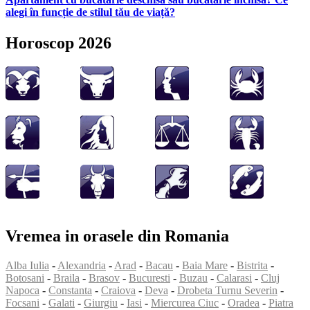
alegi în funcție de stilul tău de viață?
Horoscop 2026
Vremea in orasele din Romania
Alba Iulia
-
Alexandria
-
Arad
-
Bacau
-
Baia Mare
-
Bistrita
-
Botosani
-
Braila
-
Brasov
-
Bucuresti
-
Buzau
-
Calarasi
-
Cluj
Napoca
-
Constanta
-
Craiova
-
Deva
-
Drobeta Turnu Severin
-
Focsani
-
Galati
-
Giurgiu
-
Iasi
-
Miercurea Ciuc
-
Oradea
-
Piatra