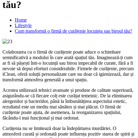
tău?
Home
Lifestyle
Cum transformă o firmă de curățenie locuința sau biroul tău?
Colaborarea cu o firmă de curățenie poate aduce o schimbare
semnificativă a modului în care arată spațiul tău. Imaginează-ți cum
ar fi să pășești într-o locuință sau birou impecabil de curate, fără a fi
nevoie să depui eforturi considerabile. Firmele de curățenie, precum
iClean, oferă soluții personalizate care nu doar că igienizează, dar și
transformă atmosfera generală a unui spațiu.
Acestea utilizează tehnici avansate și produse de calitate superioară,
asigurându-se că fiecare colț este curățat temeinic. De la eliminarea
alergenilor și bacteriilor, până la îmbunătățirea aspectului estetic,
rezultatul este un mediu mai sănătos și mai plăcut. O firmă de
curățenie poate ajuta, de asemenea, la reorganizarea spațiului,
făcându-l mai funcțional și mai ordonat.
Curățenia nu se limitează doar la îndepărtarea murdăriei. O
atmosferă curată și ordonată poate influența pozitiv starea de spirit și