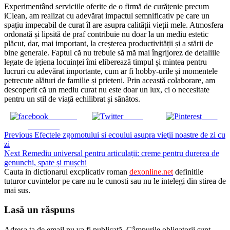
Experimentând serviciile oferite de o firmă de curățenie precum
iClean, am realizat cu adevărat impactul semnificativ pe care un
spațiu impecabil de curat îl are asupra calității vieții mele. Atmosfera
ordonată și lipsită de praf contribuie nu doar la un mediu estetic
plăcut, dar, mai important, la creșterea productivității și a stării de
bine generale. Faptul că nu trebuie să mă mai îngrijorez de detaliile
legate de igiena locuinței îmi eliberează timpul și mintea pentru
lucruri cu adevărat importante, cum ar fi hobby-urile și momentele
petrecute alături de familie și prieteni. Prin această colaborare, am
descoperit că un mediu curat nu este doar un lux, ci o necesitate
pentru un stil de viață echilibrat și sănătos.
Share on
Tweet
Save
Facebook
Continue
Previous
Efectele zgomotului si ecoului asupra vieții noastre de zi cu
zi
Reading
Next
Remediu universal pentru articulații: creme pentru durerea de
genunchi, spate și mușchi
Cauta in dictionarul excplicativ roman
dexonline.net
definitile
tuturor cuvintelor pe care nu le cunosti sau nu le intelegi din stirea de
mai sus.
Lasă un răspuns
Adresa ta de email nu va fi publicată.
Câmpurile obligatorii sunt