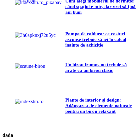
Cum alegi mobilierul de dormitor
când spațiul e mic, dar vrei să țină
ani buni
Pompa de caldura: ce costuri
ascunse trebuie să iei în calcul
înainte de achiziție
Un birou frumos nu trebuie să
arate ca un birou clasic
Plante de interior și design:
Adăugarea de elemente naturale
pentru un birou relaxant
dada