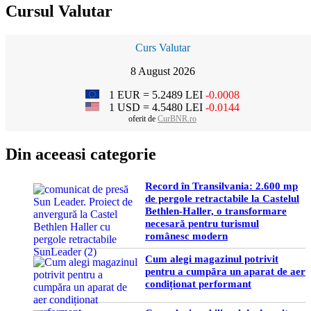
Cursul Valutar
Curs Valutar
8 August 2026
1 EUR = 5.2489 LEI
-0.0008
1 USD = 4.5480 LEI
-0.0144
oferit de
CurBNR.ro
Din aceeasi categorie
Record în Transilvania: 2.600 mp
de pergole retractabile la Castelul
Bethlen-Haller, o transformare
necesară pentru turismul
românesc modern
Cum alegi magazinul potrivit
pentru a cumpăra un aparat de aer
condiționat performant