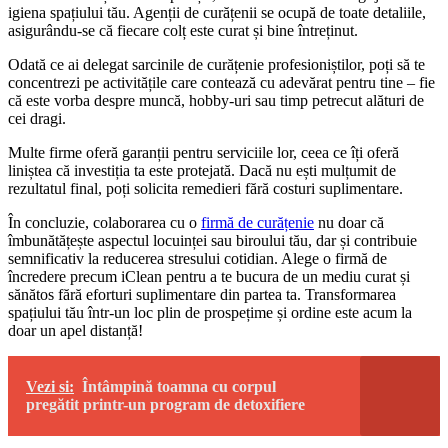
igiena spațiului tău. Agenții de curățenii se ocupă de toate detaliile,
asigurându-se că fiecare colț este curat și bine întreținut.
Odată ce ai delegat sarcinile de curățenie profesioniștilor, poți să te
concentrezi pe activitățile care contează cu adevărat pentru tine – fie
că este vorba despre muncă, hobby-uri sau timp petrecut alături de
cei dragi.
Multe firme oferă garanții pentru serviciile lor, ceea ce îți oferă
liniștea că investiția ta este protejată. Dacă nu ești mulțumit de
rezultatul final, poți solicita remedieri fără costuri suplimentare.
În concluzie, colaborarea cu o
firmă de curățenie
nu doar că
îmbunătățește aspectul locuinței sau biroului tău, dar și contribuie
semnificativ la reducerea stresului cotidian. Alege o firmă de
încredere precum iClean pentru a te bucura de un mediu curat și
sănătos fără eforturi suplimentare din partea ta. Transformarea
spațiului tău într-un loc plin de prospețime și ordine este acum la
doar un apel distanță!
Vezi si:
Întâmpină toamna cu corpul
pregătit printr-un program de detoxifiere