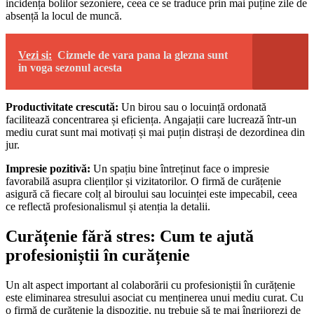
incidența bolilor sezoniere, ceea ce se traduce prin mai puține zile de
absență la locul de muncă.
Vezi si:
Cizmele de vara pana la glezna sunt
in voga sezonul acesta
Productivitate crescută:
Un birou sau o locuință ordonată
facilitează concentrarea și eficiența. Angajații care lucrează într-un
mediu curat sunt mai motivați și mai puțin distrași de dezordinea din
jur.
Impresie pozitivă:
Un spațiu bine întreținut face o impresie
favorabilă asupra clienților și vizitatorilor. O firmă de curățenie
asigură că fiecare colț al biroului sau locuinței este impecabil, ceea
ce reflectă profesionalismul și atenția la detalii.
Curățenie fără stres: Cum te ajută
profesioniștii în curățenie
Un alt aspect important al colaborării cu profesioniștii în curățenie
este eliminarea stresului asociat cu menținerea unui mediu curat. Cu
o firmă de curățenie la dispoziție, nu trebuie să te mai îngrijorezi de