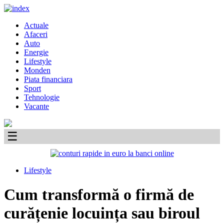
Skip
to
Primary
Actuale
content
Menu
Afaceri
Auto
Energie
Lifestyle
Monden
Piata financiara
Sport
Tehnologie
Vacante
☰
Lifestyle
Cum transformă o firmă de
curățenie locuința sau biroul