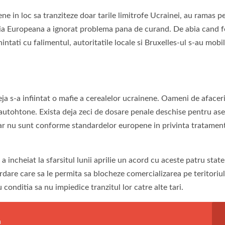
ne in loc sa tranziteze doar tarile limitrofe Ucrainei, au ramas p
sia Europeana a ignorat problema pana de curand. De abia cand f
nintati cu falimentul, autoritatile locale si Bruxelles-ul s-au mobil
eja s-a infiintat o mafie a cerealelor ucrainene. Oameni de afacer
d autohtone. Exista deja zeci de dosare penale deschise pentru a
 dar nu sunt conforme standardelor europene in privinta tratamen
 incheiat la sfarsitul lunii aprilie un acord cu aceste patru state
are care sa le permita sa blocheze comercializarea pe teritoriul
 conditia sa nu impiedice tranzitul lor catre alte tari.
a