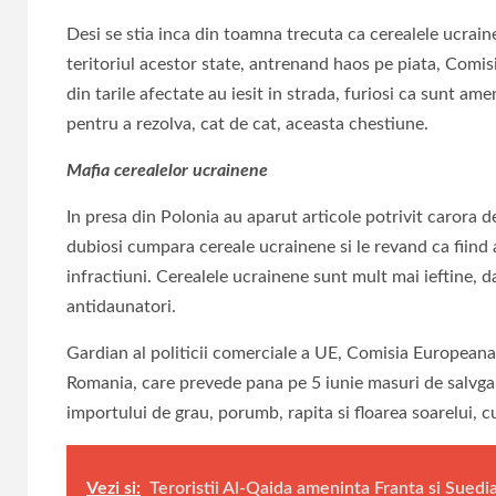
Desi se stia inca din toamna trecuta ca cerealele ucraine
teritoriul acestor state, antrenand haos pe piata, Comi
din tarile afectate au iesit in strada, furiosi ca sunt ame
pentru a rezolva, cat de cat, aceasta chestiune.
Mafia cerealelor ucrainene
In presa din Polonia au aparut articole potrivit carora d
dubiosi cumpara cereale ucrainene si le revand ca fiin
infractiuni. Cerealele ucrainene sunt mult mai ieftine,
antidaunatori.
Gardian al politicii comerciale a UE, Comisia Europeana a
Romania, care prevede pana pe 5 iunie masuri de salvgard
importului de grau, porumb, rapita si floarea soarelui, cu
Vezi si:
Teroristii Al-Qaida ameninta Franta si Suedi