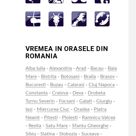
VREMEA IN ORASELE DIN
ROMANIA
Alba Iulia
-
Alexandria
-
Arad
-
Bacau
-
Baia
Mare
-
Bistrita
-
Botosani
-
Braila
-
Brasov
-
Bucuresti
-
Buzau
-
Calarasi
-
Cluj Napoca
-
Constanta
-
Craiova
-
Deva
-
Drobeta
Turnu Severin
-
Focsani
-
Galati
-
Giurgiu
-
Iasi
-
Miercurea Ciuc
-
Oradea
-
Piatra
Neamt
-
Pitesti
-
Ploiesti
-
Ramnicu Valcea
-
Resita
-
Satu Mare
-
Sfantu Gheorghe
-
Sibiu
-
Slatina
-
Slobozia
-
Suceava
-