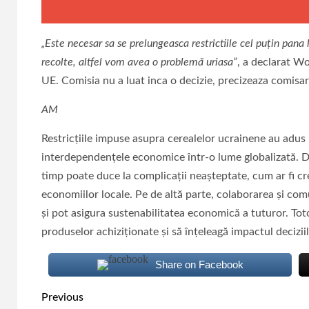
„Este necesar sa se prelungeasca restrictiile cel puţin pana l
recolte, altfel vom avea o problemă uriasa”
, a declarat Wo
UE. Comisia nu a luat inca o decizie, precizeaza comisa
AM
Restricțiile impuse asupra cerealelor ucrainene au adus
interdependențele economice într-o lume globalizată. D
timp poate duce la complicații neașteptate, cum ar fi cre
economiilor locale. Pe de altă parte, colaborarea și co
și pot asigura sustenabilitatea economică a tuturor. Tot
produselor achiziționate și să înțeleagă impactul deciziilo
Share on Facebook
Continue
Previous