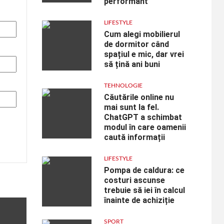
performant
LIFESTYLE
Cum alegi mobilierul
de dormitor când
spațiul e mic, dar vrei
să țină ani buni
TEHNOLOGIE
Căutările online nu
mai sunt la fel.
ChatGPT a schimbat
modul în care oamenii
caută informații
LIFESTYLE
Pompa de caldura: ce
costuri ascunse
trebuie să iei în calcul
înainte de achiziție
SPORT