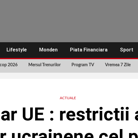
Lifestyle
Monden
Piata Financiara
Sport
cop 2026
Mersul Trenurilor
Program TV
Vremea 7 Zile
ACTUALE
r UE : restrictii
r ucrainene cel 