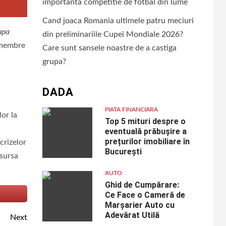
importanta competitie de fotbal din lume
Cand joaca Romania ultimele patru meciuri
dupa
din preliminariile Cupei Mondiale 2026?
e membre
Care sunt sansele noastre de a castiga
grupa?
DADA
PIATA FINANCIARA
or la
Top 5 mituri despre o
eventuală prăbușire a
prețurilor imobiliare în
crizelor
București
 sursa
AUTO
Ghid de Cumpărare:
Ce Face o Cameră de
Marșarier Auto cu
Adevărat Utilă
Next