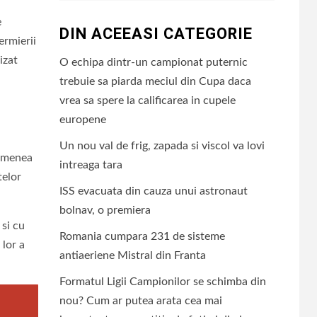
e
DIN ACEEASI CATEGORIE
ermierii
izat
O echipa dintr-un campionat puternic
trebuie sa piarda meciul din Cupa daca
vrea sa spere la calificarea in cupele
europene
i
Un nou val de frig, zapada si viscol va lovi
semenea
intreaga tara
telor
ISS evacuata din cauza unui astronaut
bolnav, o premiera
 si cu
Romania cumpara 231 de sisteme
 lor a
antiaeriene Mistral din Franta
Formatul Ligii Campionilor se schimba din
nou? Cum ar putea arata cea mai