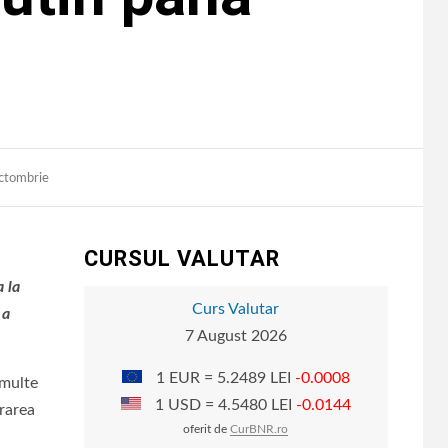
octombrie
CURSUL VALUTAR
 la
Curs Valutar
 a
7 August 2026
1 EUR = 5.2489 LEI
-0.0008
 multe
1 USD = 4.5480 LEI
-0.0144
urarea
oferit de
CurBNR.ro