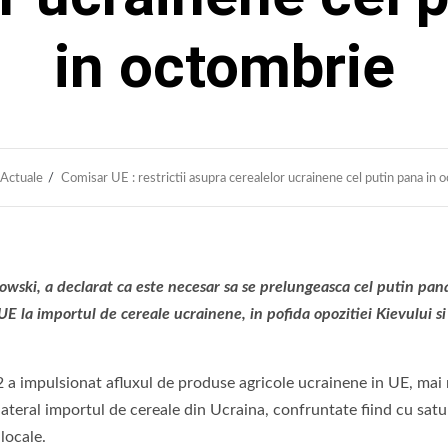
in octombrie
Actuale
Comisar UE : restrictii asupra cerealelor ucrainene cel putin pana in 
ski, a declarat ca este necesar sa se prelungeasca cel putin pana
 UE la importul de cereale ucrainene, in pofida opozitiei Kievului si
22 a impulsionat afluxul de produse agricole ucrainene in UE, mai
nilateral importul de cereale din Ucraina, confruntate fiind cu sat
 locale.