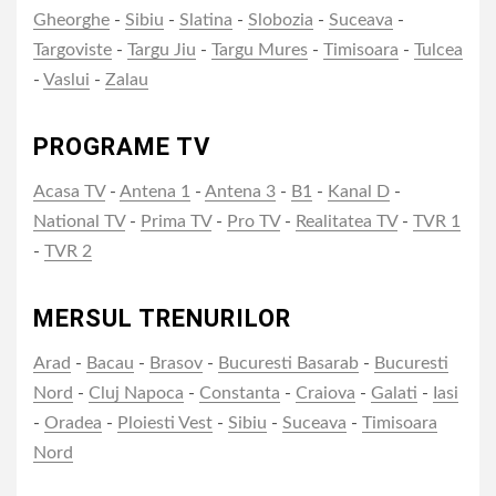
Gheorghe
-
Sibiu
-
Slatina
-
Slobozia
-
Suceava
-
Targoviste
-
Targu Jiu
-
Targu Mures
-
Timisoara
-
Tulcea
-
Vaslui
-
Zalau
PROGRAME TV
Acasa TV
-
Antena 1
-
Antena 3
-
B1
-
Kanal D
-
National TV
-
Prima TV
-
Pro TV
-
Realitatea TV
-
TVR 1
-
TVR 2
MERSUL TRENURILOR
Arad
-
Bacau
-
Brasov
-
Bucuresti Basarab
-
Bucuresti
Nord
-
Cluj Napoca
-
Constanta
-
Craiova
-
Galati
-
Iasi
-
Oradea
-
Ploiesti Vest
-
Sibiu
-
Suceava
-
Timisoara
Nord