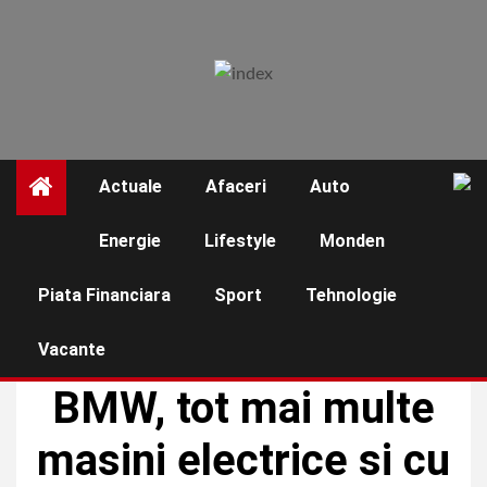
Skip
to
content
Actuale
Afaceri
Auto
☰
Energie
Lifestyle
Monden
Piata Financiara
Sport
Tehnologie
Vacante
AUTO
BMW, tot mai multe
masini electrice si cu