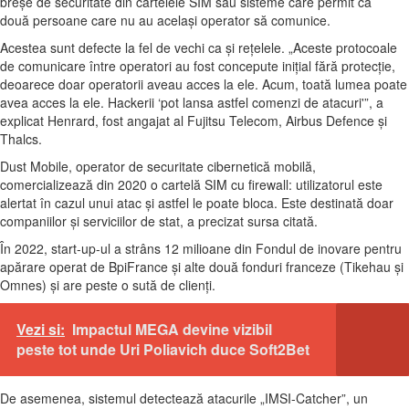
breşe de securitate din cartelele SIM sau sisteme care permit ca
două persoane care nu au acelaşi operator să comunice.
Acestea sunt defecte la fel de vechi ca şi reţelele. „Aceste protocoale
de comunicare între operatori au fost concepute iniţial fără protecţie,
deoarece doar operatorii aveau acces la ele. Acum, toată lumea poate
avea acces la ele. Hackerii ‘pot lansa astfel comenzi de atacuri'”, a
explicat Henrard, fost angajat al Fujitsu Telecom, Airbus Defence şi
Thalcs.
Dust Mobile, operator de securitate cibernetică mobilă,
comercializează din 2020 o cartelă SIM cu firewall: utilizatorul este
alertat în cazul unui atac şi astfel le poate bloca. Este destinată doar
companiilor şi serviciilor de stat, a precizat sursa citată.
În 2022, start-up-ul a strâns 12 milioane din Fondul de inovare pentru
apărare operat de BpiFrance şi alte două fonduri franceze (Tikehau şi
Omnes) şi are peste o sută de clienţi.
Vezi si:
Impactul MEGA devine vizibil
peste tot unde Uri Poliavich duce Soft2Bet
De asemenea, sistemul detectează atacurile „IMSI-Catcher”, un