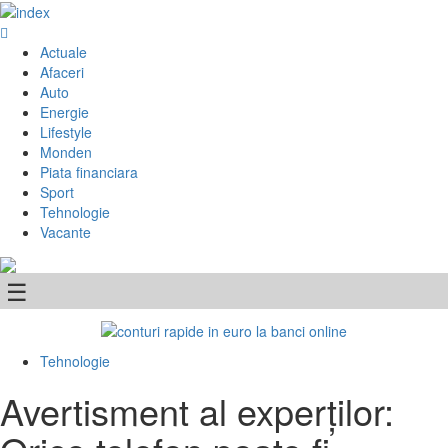
Skip
to
Primary
content
Menu
Actuale
Afaceri
Auto
Energie
Lifestyle
Monden
Piata financiara
Sport
Tehnologie
Vacante
☰
Tehnologie
Avertisment al experților: