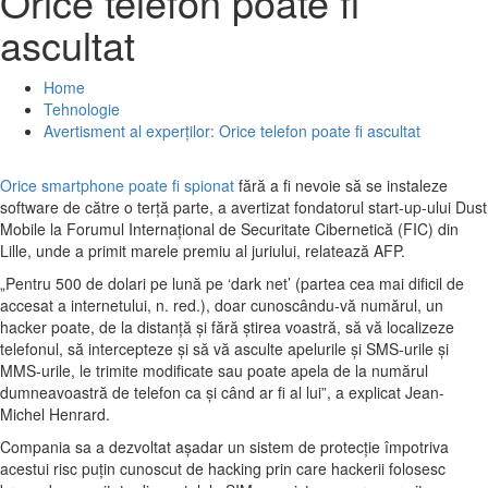
Orice telefon poate fi
ascultat
Home
Tehnologie
Avertisment al experților: Orice telefon poate fi ascultat
Orice smartphone poate fi spionat
fără a fi nevoie să se instaleze
software de către o terţă parte, a avertizat fondatorul start-up-ului Dust
Mobile la Forumul Internaţional de Securitate Cibernetică (FIC) din
Lille, unde a primit marele premiu al juriului, relatează AFP.
„Pentru 500 de dolari pe lună pe ‘dark net’ (partea cea mai dificil de
accesat a internetului, n. red.), doar cunoscându-vă numărul, un
hacker poate, de la distanţă şi fără ştirea voastră, să vă localizeze
telefonul, să intercepteze şi să vă asculte apelurile şi SMS-urile şi
MMS-urile, le trimite modificate sau poate apela de la numărul
dumneavoastră de telefon ca şi când ar fi al lui”, a explicat Jean-
Michel Henrard.
Compania sa a dezvoltat aşadar un sistem de protecţie împotriva
acestui risc puţin cunoscut de hacking prin care hackerii folosesc