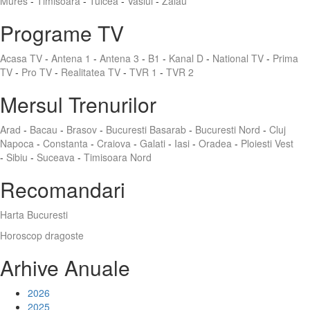
Mures
-
Timisoara
-
Tulcea
-
Vaslui
-
Zalau
Programe TV
Acasa TV
-
Antena 1
-
Antena 3
-
B1
-
Kanal D
-
National TV
-
Prima
TV
-
Pro TV
-
Realitatea TV
-
TVR 1
-
TVR 2
Mersul Trenurilor
Arad
-
Bacau
-
Brasov
-
Bucuresti Basarab
-
Bucuresti Nord
-
Cluj
Napoca
-
Constanta
-
Craiova
-
Galati
-
Iasi
-
Oradea
-
Ploiesti Vest
-
Sibiu
-
Suceava
-
Timisoara Nord
Recomandari
Harta Bucuresti
Horoscop dragoste
Arhive Anuale
2026
2025