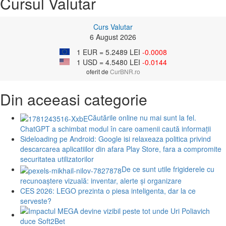
Cursul Valutar
Curs Valutar
6 August 2026
1 EUR = 5.2489 LEI
-0.0008
1 USD = 4.5480 LEI
-0.0144
oferit de
CurBNR.ro
Din aceeasi categorie
Căutările online nu mai sunt la fel.
ChatGPT a schimbat modul în care oamenii caută informații
Sideloading pe Android: Google isi relaxeaza politica privind
descarcarea aplicatiilor din afara Play Store, fara a compromite
securitatea utilizatorilor
De ce sunt utile frigiderele cu
recunoaștere vizuală: inventar, alerte și organizare
CES 2026: LEGO prezinta o piesa inteligenta, dar la ce
serveste?