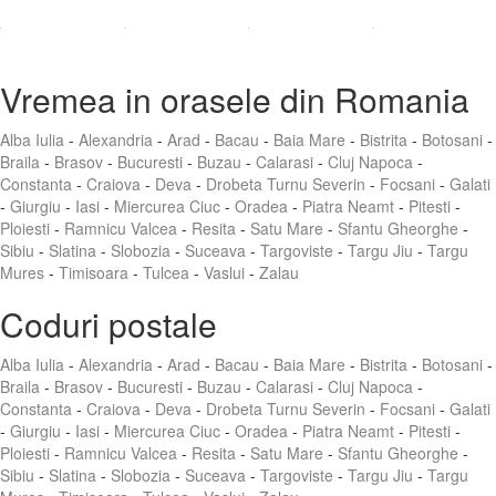
Vremea in orasele din Romania
Alba Iulia
-
Alexandria
-
Arad
-
Bacau
-
Baia Mare
-
Bistrita
-
Botosani
-
Braila
-
Brasov
-
Bucuresti
-
Buzau
-
Calarasi
-
Cluj Napoca
-
Constanta
-
Craiova
-
Deva
-
Drobeta Turnu Severin
-
Focsani
-
Galati
-
Giurgiu
-
Iasi
-
Miercurea Ciuc
-
Oradea
-
Piatra Neamt
-
Pitesti
-
Ploiesti
-
Ramnicu Valcea
-
Resita
-
Satu Mare
-
Sfantu Gheorghe
-
Sibiu
-
Slatina
-
Slobozia
-
Suceava
-
Targoviste
-
Targu Jiu
-
Targu
Mures
-
Timisoara
-
Tulcea
-
Vaslui
-
Zalau
Coduri postale
Alba Iulia
-
Alexandria
-
Arad
-
Bacau
-
Baia Mare
-
Bistrita
-
Botosani
-
Braila
-
Brasov
-
Bucuresti
-
Buzau
-
Calarasi
-
Cluj Napoca
-
Constanta
-
Craiova
-
Deva
-
Drobeta Turnu Severin
-
Focsani
-
Galati
-
Giurgiu
-
Iasi
-
Miercurea Ciuc
-
Oradea
-
Piatra Neamt
-
Pitesti
-
Ploiesti
-
Ramnicu Valcea
-
Resita
-
Satu Mare
-
Sfantu Gheorghe
-
Sibiu
-
Slatina
-
Slobozia
-
Suceava
-
Targoviste
-
Targu Jiu
-
Targu