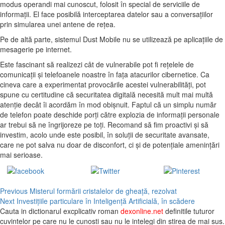
modus operandi mai cunoscut, folosit în special de serviciile de
informaţii. El face posibilă interceptarea datelor sau a conversaţiilor
prin simularea unei antene de reţea.
Pe de altă parte, sistemul Dust Mobile nu se utilizează pe aplicaţiile de
mesagerie pe internet.
Este fascinant să realizezi cât de vulnerabile pot fi rețelele de
comunicații și telefoanele noastre în fața atacurilor cibernetice. Ca
cineva care a experimentat provocările acestei vulnerabilități, pot
spune cu certitudine că securitatea digitală necesită mult mai multă
atenție decât îi acordăm în mod obișnuit. Faptul că un simplu număr
de telefon poate deschide porți către explozia de informații personale
ar trebui să ne îngrijoreze pe toți. Recomand să fim proactivi și să
investim, acolo unde este posibil, în soluții de securitate avansate,
care ne pot salva nu doar de disconfort, ci și de potențiale amenințări
mai serioase.
Share on
Tweet
Save
Facebook
Continue
Previous
Misterul formării cristalelor de gheață, rezolvat
Next
Investițiile particulare în Inteligență Artificială, în scădere
Reading
Cauta in dictionarul excplicativ roman
dexonline.net
definitile tuturor
cuvintelor pe care nu le cunosti sau nu le intelegi din stirea de mai sus.