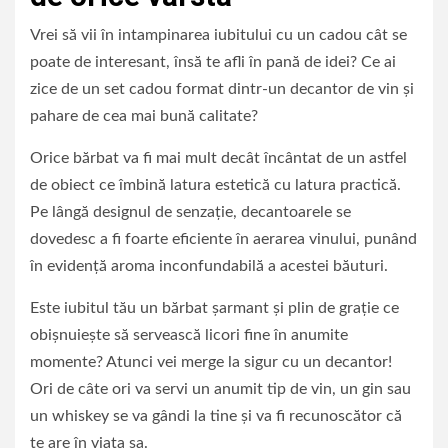
Vrei să vii în intampinarea iubitului cu un cadou cât se
poate de interesant, însă te afli în pană de idei? Ce ai
zice de un set cadou format dintr-un decantor de vin și
pahare de cea mai bună calitate?
Orice bărbat va fi mai mult decât încântat de un astfel
de obiect ce îmbină latura estetică cu latura practică.
Pe lângă designul de senzație, decantoarele se
dovedesc a fi foarte eficiente în aerarea vinului, punând
în evidență aroma inconfundabilă a acestei băuturi.
Este iubitul tău un bărbat șarmant și plin de grație ce
obișnuiește să servească licori fine în anumite
momente? Atunci vei merge la sigur cu un decantor!
Ori de câte ori va servi un anumit tip de vin, un gin sau
un whiskey se va gândi la tine și va fi recunoscător că
te are în viața sa.