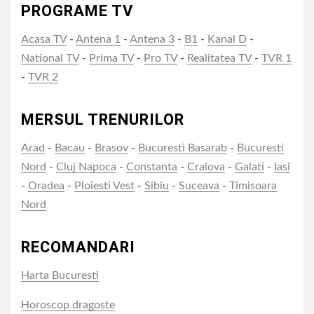
PROGRAME TV
Acasa TV
-
Antena 1
-
Antena 3
-
B1
-
Kanal D
-
National TV
-
Prima TV
-
Pro TV
-
Realitatea TV
-
TVR 1
-
TVR 2
MERSUL TRENURILOR
Arad
-
Bacau
-
Brasov
-
Bucuresti Basarab
-
Bucuresti
Nord
-
Cluj Napoca
-
Constanta
-
Craiova
-
Galati
-
Iasi
-
Oradea
-
Ploiesti Vest
-
Sibiu
-
Suceava
-
Timisoara
Nord
RECOMANDARI
Harta Bucuresti
Horoscop dragoste