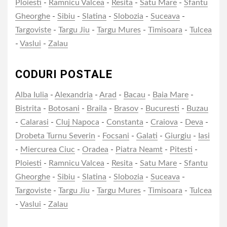
Ploiesti
-
Ramnicu Valcea
-
Resita
-
Satu Mare
-
Sfantu
Gheorghe
-
Sibiu
-
Slatina
-
Slobozia
-
Suceava
-
Targoviste
-
Targu Jiu
-
Targu Mures
-
Timisoara
-
Tulcea
-
Vaslui
-
Zalau
CODURI POSTALE
Alba Iulia
-
Alexandria
-
Arad
-
Bacau
-
Baia Mare
-
Bistrita
-
Botosani
-
Braila
-
Brasov
-
Bucuresti
-
Buzau
-
Calarasi
-
Cluj Napoca
-
Constanta
-
Craiova
-
Deva
-
Drobeta Turnu Severin
-
Focsani
-
Galati
-
Giurgiu
-
Iasi
-
Miercurea Ciuc
-
Oradea
-
Piatra Neamt
-
Pitesti
-
Ploiesti
-
Ramnicu Valcea
-
Resita
-
Satu Mare
-
Sfantu
Gheorghe
-
Sibiu
-
Slatina
-
Slobozia
-
Suceava
-
Targoviste
-
Targu Jiu
-
Targu Mures
-
Timisoara
-
Tulcea
-
Vaslui
-
Zalau