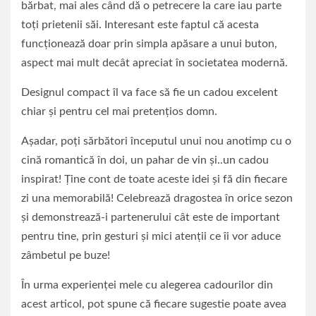
bărbat, mai ales când dă o petrecere la care iau parte
toți prietenii săi. Interesant este faptul că acesta
funcționează doar prin simpla apăsare a unui buton,
aspect mai mult decât apreciat în societatea modernă.
Designul compact îl va face să fie un cadou excelent
chiar și pentru cel mai pretențios domn.
Așadar, poți sărbători începutul unui nou anotimp cu o
cină romantică în doi, un pahar de vin și..un cadou
inspirat! Ține cont de toate aceste idei și fă din fiecare
zi una memorabilă! Celebrează dragostea în orice sezon
și demonstrează-i partenerului cât este de important
pentru tine, prin gesturi și mici atenții ce îi vor aduce
zâmbetul pe buze!
În urma experienței mele cu alegerea cadourilor din
acest articol, pot spune că fiecare sugestie poate avea