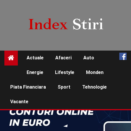
Skip
to
content
Actuale
Afaceri
Auto
☰
Energie
Lifestyle
Monden
Piata Financiara
Sport
Tehnologie
Vacante