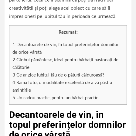
partenerul, ceea ce înseamnă că poți da frâu liber
creativității și poți alege acel obiect cu care să îl
impresionezi pe iubitul tău în perioada ce urmează.
Rezumat:
1
Decantoarele de vin, în topul preferințelor domnilor
de orice vârstă
2
Globul pământesc, ideal pentru bărbații pasionați de
călătorie
3
Ce ar zice iubitul tău de o pătură călduroasă?
4
Rama foto, o modalitate excelentă de a vă păstra
amintirile
5
Un cadou practic, pentru un bărbat practic
Decantoarele de vin, în
topul preferințelor domnilor
de orice vârstă