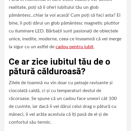
realitate, poți să îi oferi iubitului tău un glob
pământesc..chiar la voi acasă! Cum poți să faci asta? Ei
bine, îi poți dărui un glob pământesc magnetic plutitor
cu iluminare LED. Bărbații sunt pasionați de obiectele
unice, inedite, moderne, ceea ce înseamnă că vei merge
la sigur cu un astfel de
cadou pentru iubit
.
Ce ar zice iubitul tău de o
pătură călduroasă?
Zilele de toamnă nu vin doar cu peisaje ravisante și
ciocolată caldă, ci și cu temperaturi destul de
răcoroase. Se spune că un cadou face uneori cât 100
de cuvinte, iar dacă îi vei dărui celui drag o pătură cu
mâneci, îi vei arăta acestuia că îți pasă de el și de
confortul său termic.