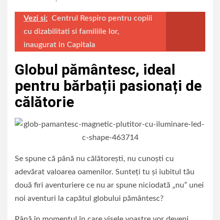
Vezi si:
Centrul Respiro pentru copiii
cu dizabilitati si familiile lor,
inaugurat in Capitala
Globul pământesc, ideal
pentru bărbații pasionați de
călătorie
Se spune că până nu călătorești, nu cunoști cu
adevărat valoarea oamenilor. Sunteți tu și iubitul tău
două firi aventuriere ce nu ar spune niciodată „nu” unei
noi aventuri la capătul globului pământesc?
Până în momentul în care visele voastre vor deveni