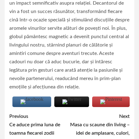
un impact semnificativ asupra relației. Decantorul de
vin a fost un succes răsunător, transformând fiecare
cină într-o ocazie specială și stimulând discuțiile despre
aromele vinurilor servite alături de povești noi. În plus,
globul pământesc magnetic a devenit punctul central al
livingului nostru, stârnind planuri de călătorie și
amintiri comune despre aventuri trecute. Aceste
cadouri nu doar că aduc bucurie, dar și întăresc
legătura prin gesturi care arată atenție la pasiunile și
nevoile partenerului, readucând mereu în prim-plan
emoțiile și afecțiunea din relație.
Continue
Previous
Next
Reading
Ce aduce prima luna de
Masa cu scaune din living –
toamna fiecarei zodii
idei de amplasare, culori,