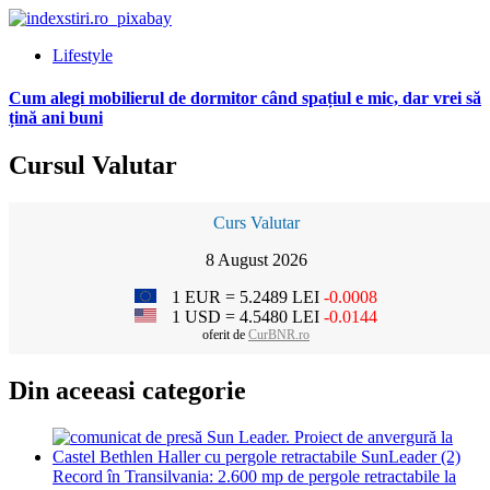
Lifestyle
Cum alegi mobilierul de dormitor când spațiul e mic, dar vrei să
țină ani buni
Cursul Valutar
Curs Valutar
8 August 2026
1 EUR = 5.2489 LEI
-0.0008
1 USD = 4.5480 LEI
-0.0144
oferit de
CurBNR.ro
Din aceeasi categorie
Record în Transilvania: 2.600 mp de pergole retractabile la