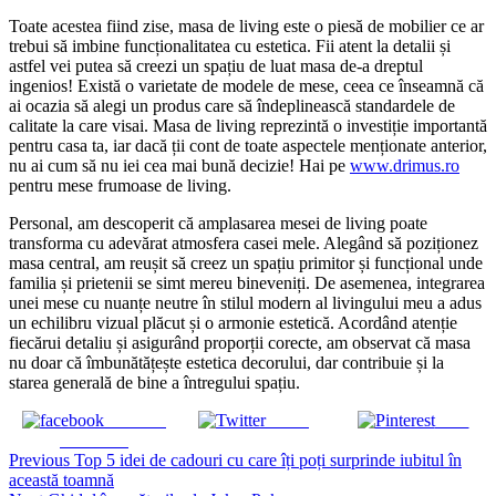
Toate acestea fiind zise, masa de living este o piesă de mobilier ce ar
trebui să imbine funcționalitatea cu estetica. Fii atent la detalii și
astfel vei putea să creezi un spațiu de luat masa de-a dreptul
ingenios! Există o varietate de modele de mese, ceea ce înseamnă că
ai ocazia să alegi un produs care să îndeplinească standardele de
calitate la care visai. Masa de living reprezintă o investiție importantă
pentru casa ta, iar dacă ții cont de toate aspectele menționate anterior,
nu ai cum să nu iei cea mai bună decizie! Hai pe
www.drimus.ro
pentru mese frumoase de living.
Personal, am descoperit că amplasarea mesei de living poate
transforma cu adevărat atmosfera casei mele. Alegând să poziționez
masa central, am reușit să creez un spațiu primitor și funcțional unde
familia și prietenii se simt mereu bineveniți. De asemenea, integrarea
unei mese cu nuanțe neutre în stilul modern al livingului meu a adus
un echilibru vizual plăcut și o armonie estetică. Acordând atenție
fiecărui detaliu și asigurând proporții corecte, am observat că masa
nu doar că îmbunătățește estetica decorului, dar contribuie și la
starea generală de bine a întregului spațiu.
Share on
Tweet
Save
Facebook
Continue
Previous
Top 5 idei de cadouri cu care îți poți surprinde iubitul în
această toamnă
Reading