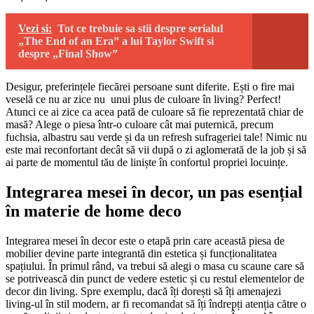
Vezi si:
Tot ce trebuie sa stii despre serialul
„The End of an Era” a lui Taylor Swift si
despre „Final Show”
Desigur, preferințele fiecărei persoane sunt diferite. Ești o fire mai
veselă ce nu ar zice nu unui plus de culoare în living? Perfect!
Atunci ce ai zice ca acea pată de culoare să fie reprezentată chiar de
masă? Alege o piesa într-o culoare cât mai puternică, precum
fuchsia, albastru sau verde și da un refresh sufrageriei tale! Nimic nu
este mai reconfortant decât să vii după o zi aglomerată de la job și să
ai parte de momentul tău de liniște în confortul propriei locuințe.
Integrarea mesei în decor, un pas esențial
în materie de home deco
Integrarea mesei în decor este o etapă prin care această piesa de
mobilier devine parte integrantă din estetica și funcționalitatea
spațiului. În primul rând, va trebui să alegi o masa cu scaune care să
se potrivească din punct de vedere estetic și cu restul elementelor de
decor din living. Spre exemplu, dacă îți dorești să îți amenajezi
living-ul în stil modern, ar fi recomandat să îți îndrepți atenția către o