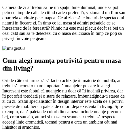
Camera de zi ar trebui să fie un spațiu bine iluminat, unde să poți
petrece timp de calitate citind cartea preferată, vizionand un film sau
doar relaxându-te pe canapea. Ce ai zice să te bucuri de spectacolul
naturii în fiecare zi, în timp ce iei masa și admiri peisajele ce se
întrezăresc de la fereastră? Nimic nu este mai plăcut decât să bei un
ceai cald sau să te delectezi cu o masă delicioasă în timp ce poți să
privești în voie pe geam.
Cum alegi nuanța potrivită pentru masa
din living?
Ori de câte ori urmează să faci o achiziție în materie de mobilă, ar
trebui să acorzi o mare importanță nuanțelor pe care le alegi.
Interesant este faptul că nuanțele nu doar că îți încântă privirea, dar
îți pot oferi totodată și o stare de relaxare, îmbunătățindu-ți starea de
zi cu zi. Sfatul specialiștilor în design interior este acela de a potrivi
piesele de mobilier cu paleta de culori deja existentă în living. Spre
exemplu, dacă paleta de culori din camera include nuanțe precum
bej, crem sau alb, atunci și masa cu scaune ar trebui să respecte
aceeași linie cromatică, tocmai pentru a crea un ambient cât mai
liniștitor și armonios.