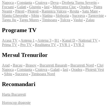
Napoca
-
Constanta
-
Craiova
-
Deva
-
Drobeta Turnu Severin
-
Focsani
-
Galati
-
Giurgiu
-
Iasi
-
Miercurea Ciuc
-
Oradea
-
Piatra
Neamt
-
Pitesti
-
Ploiesti
-
Ramnicu Valcea
-
Resita
-
Satu Mare
-
Sfantu Gheorghe
-
Sibiu
-
Slatina
-
Slobozia
-
Suceava
-
Targoviste
-
Targu Jiu
-
Targu Mures
-
Timisoara
-
Tulcea
-
Vaslui
-
Zalau
Programe TV
Acasa TV
-
Antena 1
-
Antena 3
-
B1
-
Kanal D
-
National TV
-
Prima TV
-
Pro TV
-
Realitatea TV
-
TVR 1
-
TVR 2
Mersul Trenurilor
Arad
-
Bacau
-
Brasov
-
Bucuresti Basarab
-
Bucuresti Nord
-
Cluj
Napoca
-
Constanta
-
Craiova
-
Galati
-
Iasi
-
Oradea
-
Ploiesti Vest
-
Sibiu
-
Suceava
-
Timisoara Nord
Recomandari
Harta Bucuresti
Horoscop dragoste