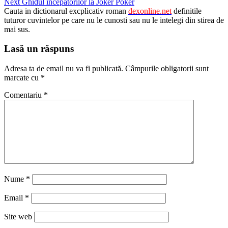
Next
Ghidul începătorilor la Joker Poker
Cauta in dictionarul excplicativ roman
dexonline.net
definitile
tuturor cuvintelor pe care nu le cunosti sau nu le intelegi din stirea de
mai sus.
Lasă un răspuns
Adresa ta de email nu va fi publicată.
Câmpurile obligatorii sunt
marcate cu
*
Comentariu
*
Nume
*
Email
*
Site web