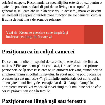
oricărui oaspete. Recomandarea specialiștilor este să optezi pentru o
astfel de poziționare dacă dispui de un living cu o suprafață
generoasă sau care are un plan deschis. În acest fel, masa va deveni
un element ce separă diferitele zone funcționale ale camerei, cum ar
fi zona de luat masa de zona de relaxare.
Vezi si:
Resurse crestine care inspiră și
întăresc credința în fiecare zi
Poziționarea în colțul camerei
De cele mai multe ori, spațiul de care dispui este destul de limitat,
nu-i așa? Fiecare metru pătrat contează, iar dacă te numeri printre
persoanele ce își doresc să creeze un ambient relaxant, atunci poți să
amplasezi masa în colțul living-ului. În acest mod, te poți bucura de
o atmosfera cât mai „cozy”. Și luminile ambientale pot contribui la
amenajarea unui living de senzație, iar dacă adaugi o lampă în
apropierea mesei, vei vedea că te vei simți mult mai bine ori de câte
ori iei prânzul sau cina în familie.
Poziționarea lângă ușă sau ferestre