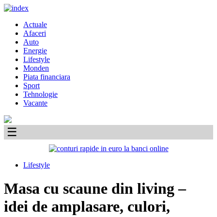
Skip
to
Primary
Actuale
content
Menu
Afaceri
Auto
Energie
Lifestyle
Monden
Piata financiara
Sport
Tehnologie
Vacante
☰
Lifestyle
Masa cu scaune din living –
idei de amplasare, culori,