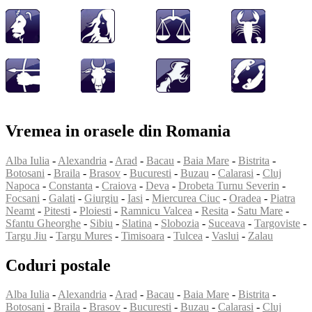
Vremea in orasele din Romania
Alba Iulia
-
Alexandria
-
Arad
-
Bacau
-
Baia Mare
-
Bistrita
-
Botosani
-
Braila
-
Brasov
-
Bucuresti
-
Buzau
-
Calarasi
-
Cluj
Napoca
-
Constanta
-
Craiova
-
Deva
-
Drobeta Turnu Severin
-
Focsani
-
Galati
-
Giurgiu
-
Iasi
-
Miercurea Ciuc
-
Oradea
-
Piatra
Neamt
-
Pitesti
-
Ploiesti
-
Ramnicu Valcea
-
Resita
-
Satu Mare
-
Sfantu Gheorghe
-
Sibiu
-
Slatina
-
Slobozia
-
Suceava
-
Targoviste
-
Targu Jiu
-
Targu Mures
-
Timisoara
-
Tulcea
-
Vaslui
-
Zalau
Coduri postale
Alba Iulia
-
Alexandria
-
Arad
-
Bacau
-
Baia Mare
-
Bistrita
-
Botosani
-
Braila
-
Brasov
-
Bucuresti
-
Buzau
-
Calarasi
-
Cluj