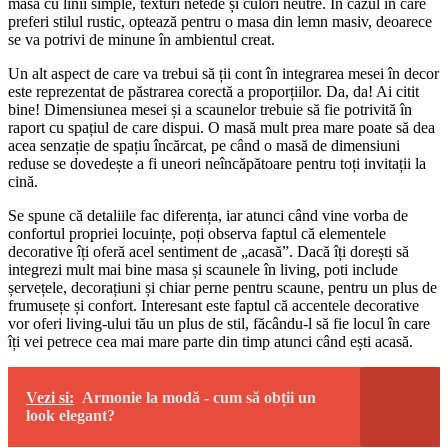
masă cu linii simple, texturi netede și culori neutre. În cazul în care
preferi stilul rustic, optează pentru o masa din lemn masiv, deoarece
se va potrivi de minune în ambientul creat.
Un alt aspect de care va trebui să ții cont în integrarea mesei în decor
este reprezentat de păstrarea corectă a proporțiilor. Da, da! Ai citit
bine! Dimensiunea mesei și a scaunelor trebuie să fie potrivită în
raport cu spațiul de care dispui. O masă mult prea mare poate să dea
acea senzație de spațiu încărcat, pe când o masă de dimensiuni
reduse se dovedește a fi uneori neîncăpătoare pentru toți invitații la
cină.
Se spune că detaliile fac diferența, iar atunci când vine vorba de
confortul propriei locuințe, poți observa faptul că elementele
decorative îți oferă acel sentiment de „acasă”. Dacă îți dorești să
integrezi mult mai bine masa și scaunele în living, poti include
șervețele, decorațiuni și chiar perne pentru scaune, pentru un plus de
frumusețe și confort. Interesant este faptul că accentele decorative
vor oferi living-ului tău un plus de stil, făcându-l să fie locul în care
îți vei petrece cea mai mare parte din timp atunci când ești acasă.
Vezi si:
Armonie la modă - cum să obții un
look elegant?