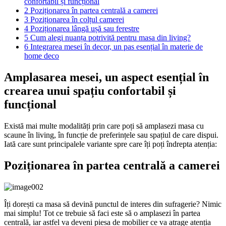
confortabil și funcțional
2
Poziționarea în partea centrală a camerei
3
Poziționarea în colțul camerei
4
Poziționarea lângă ușă sau ferestre
5
Cum alegi nuanța potrivită pentru masa din living?
6
Integrarea mesei în decor, un pas esențial în materie de
home deco
Amplasarea mesei, un aspect esențial în
crearea unui spațiu confortabil și
funcțional
Există mai multe modalități prin care poți să amplasezi masa cu
scaune în living, în funcție de preferințele sau spațiul de care dispui.
Iată care sunt principalele variante spre care îți poți îndrepta atenția:
Poziționarea în partea centrală a camerei
Îți dorești ca masa să devină punctul de interes din sufragerie? Nimic
mai simplu! Tot ce trebuie să faci este să o amplasezi în partea
centrală, iar astfel va deveni piesa de mobilier ce va atrage atenția