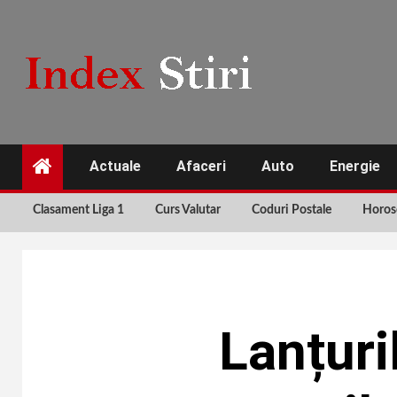
Skip
to
content
Actuale
Afaceri
Auto
Energie
Clasament Liga 1
Curs Valutar
Coduri Postale
Horos
Lanțuri