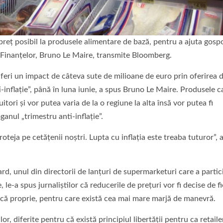
preţ posibil la produsele alimentare de bază, pentru a ajuta gospo
ul Finanţelor, Bruno Le Maire, transmite Bloomberg.
uferi un impact de câteva sute de milioane de euro prin oferirea 
i-inflaţie”, până în luna iunie, a spus Bruno Le Maire. Produsele c
itori şi vor putea varia de la o regiune la alta însă vor putea fi
oganul „trimestru anti-inflaţie”.
proteja pe cetăţenii noştri. Lupta cu inflaţia este treaba tuturor”, 
d, unul din directorii de lanţuri de supermarketuri care a partic
le-a spus jurnaliştilor că reducerile de preţuri vor fi decise de f
marcă proprie, pentru care există cea mai mare marjă de manevră.
or, diferite pentru că există principiul libertăţii pentru ca retailer