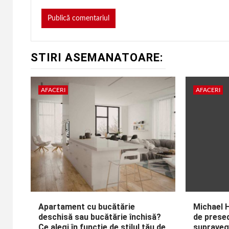
STIRI ASEMANATOARE:
AFACERI
AFACERI
Apartament cu bucătărie
Michael H
deschisă sau bucătărie închisă?
de presed
Ce alegi în funcție de stilul tău de
supraveg