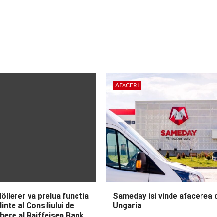
AFACERI
öllerer va prelua functia
Sameday isi vinde afacerea 
inte al Consiliului de
Ungaria
here al Raiffeisen Bank