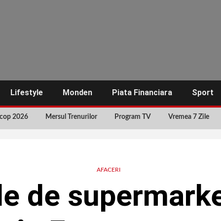
Lifestyle
Monden
Piata Financiara
Sport
cop 2026
Mersul Trenurilor
Program TV
Vremea 7 Zile
AFACERI
le de supermark