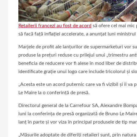
Retailerii francezi au fost de acord
să ofere cel mai mic 
să facă faţă inflaţiei accelerate, a anunţat luni ministr
Marjele de profit ale lanţurilor de supermarketuri vor s
produse la preţuri reduse cu prilejul unui „trimestru ant
beneficia de reducere vor fi alese în mod liber de distribu
identificate graţie unui logo care include tricolorul şi sl
„Acesta este un acord puternic care va fi vizibil şi îi va 
Le Maire la o conferinţă de presă.
Directorul general de la Carrefour SA, Alexandre Bompar
luni la conferinţa de presă organizată de Bruno Le Maire, 
lanţ în parte şi vor viza în principal produsele de tip 
„Măsurile adoptate de diferiţi retaileri sunt, prin natura l