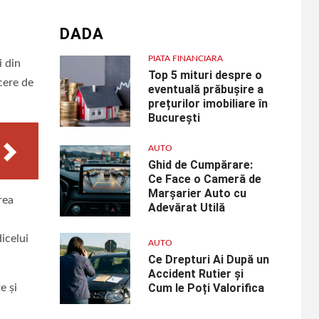
DADA
PIATA FINANCIARA
i din
Top 5 mituri despre o
cere de
eventuală prăbușire a
prețurilor imobiliare în
București
AUTO
Ghid de Cumpărare:
Ce Face o Cameră de
Marșarier Auto cu
rea
Adevărat Utilă
icelui
AUTO
Ce Drepturi Ai După un
Accident Rutier și
Cum le Poți Valorifica
e și