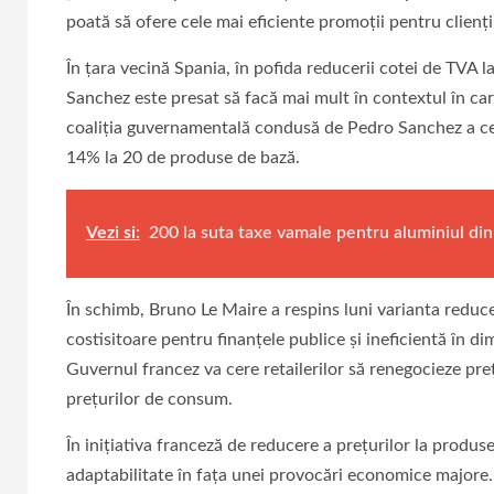
poată să ofere cele mai eficiente promoţii pentru clienţ
În ţara vecină Spania, în pofida reducerii cotei de TVA 
Sanchez este presat să facă mai mult în contextul în car
coaliţia guvernamentală condusă de Pedro Sanchez a cer
14% la 20 de produse de bază.
Vezi si:
200 la suta taxe vamale pentru aluminiul din
În schimb, Bruno Le Maire a respins luni varianta reducer
costisitoare pentru finanţele publice şi ineficientă în dim
Guvernul francez va cere retailerilor să renegocieze preţ
preţurilor de consum.
În inițiativa franceză de reducere a prețurilor la produ
adaptabilitate în fața unei provocări economice majore.