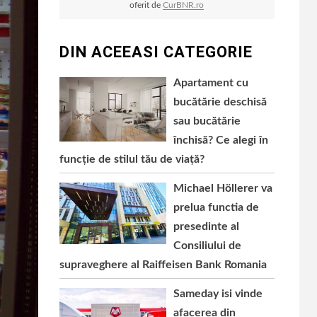
oferit de
CurBNR.ro
DIN ACEEASI CATEGORIE
Apartament cu
bucătărie deschisă
sau bucătărie
închisă? Ce alegi în
funcție de stilul tău de viață?
Michael Höllerer va
prelua functia de
presedinte al
Consiliului de
supraveghere al Raiffeisen Bank Romania
Sameday isi vinde
afacerea din