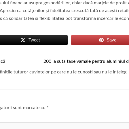
ului financiar asupra gospodăriilor, chiar dacă marjele de profit 
precierea cetățenilor și fidelitatea crescută față de acești retail
es că solidaritatea și flexibilitatea pot transforma încercările ec
Tweet
Save
scă
200 la suta taxe vamale pentru aluminiul d
initile tuturor cuvintelor pe care nu le cunosti sau nu le intelegi
gatorii sunt marcate cu
*