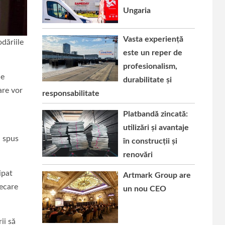
Ungaria
Vasta experiență
dăriile
este un reper de
profesionalism,
de
durabilitate și
are vor
responsabilitate
Platbandă zincată:
utilizări și avantaje
a spus
în construcții și
renovări
ipat
Artmark Group are
iecare
un nou CEO
ii să