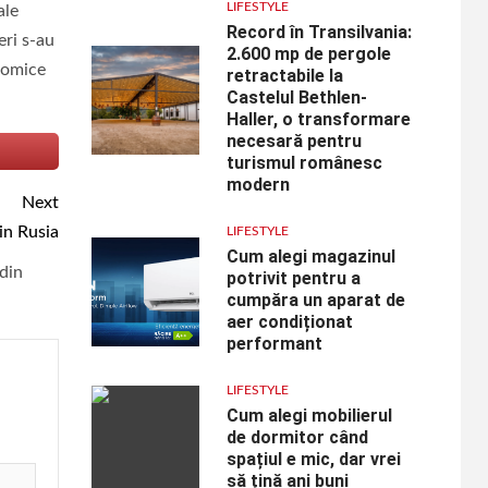
LIFESTYLE
ale
Record în Transilvania:
eri s-au
2.600 mp de pergole
onomice
retractabile la
Castelul Bethlen-
Haller, o transformare
necesară pentru
turismul românesc
modern
Next
in Rusia
LIFESTYLE
Cum alegi magazinul
 din
potrivit pentru a
cumpăra un aparat de
aer condiționat
performant
LIFESTYLE
Cum alegi mobilierul
de dormitor când
spațiul e mic, dar vrei
să țină ani buni