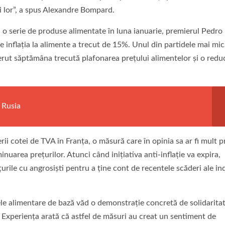
ii lor”, a spus Alexandre Bompard.
la o serie de produse alimentate în luna ianuarie, premierul Pedro
e inflaţia la alimente a trecut de 15%. Unul din partidele mai mic
ut săptămâna trecută plafonarea preţului alimentelor şi o redu
 Rusia
ii cotei de TVA în Franţa, o măsură care în opinia sa ar fi mult p
inuarea preţurilor. Atunci când iniţiativa anti-inflaţie va expira,
urile cu angrosişti pentru a ţine cont de recentele scăderi ale ind
sele alimentare de bază văd o demonstrație concretă de solidaritat
 Experiența arată că astfel de măsuri au creat un sentiment de