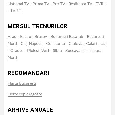
National TV
-
Prima TV
-
Pro TV
-
Realitatea TV
-
TVR 1
-
TVR 2
MERSUL TRENURILOR
Arad
-
Bacau
-
Brasov
-
Bucuresti Basarab
-
Bucuresti
Nord
-
Cluj Napoca
-
Constanta
-
Craiova
-
Galati
-
Iasi
-
Oradea
-
Ploiesti Vest
-
Sibiu
-
Suceava
-
Timisoara
Nord
RECOMANDARI
Harta Bucuresti
Horoscop dragoste
ARHIVE ANUALE