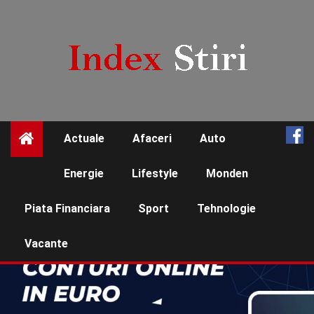
Skip
to
content
Actuale
Afaceri
Auto
☰
Energie
Lifestyle
Monden
Piata Financiara
Sport
Tehnologie
Vacante