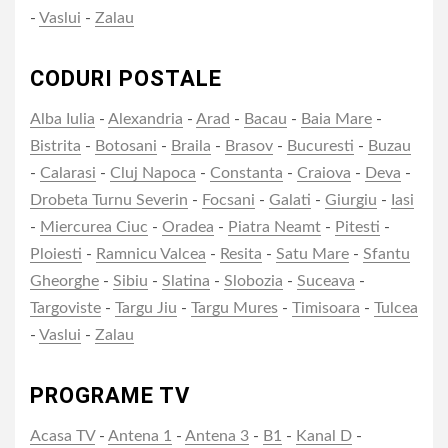
-
Vaslui
-
Zalau
CODURI POSTALE
Alba Iulia
-
Alexandria
-
Arad
-
Bacau
-
Baia Mare
-
Bistrita
-
Botosani
-
Braila
-
Brasov
-
Bucuresti
-
Buzau
-
Calarasi
-
Cluj Napoca
-
Constanta
-
Craiova
-
Deva
-
Drobeta Turnu Severin
-
Focsani
-
Galati
-
Giurgiu
-
Iasi
-
Miercurea Ciuc
-
Oradea
-
Piatra Neamt
-
Pitesti
-
Ploiesti
-
Ramnicu Valcea
-
Resita
-
Satu Mare
-
Sfantu
Gheorghe
-
Sibiu
-
Slatina
-
Slobozia
-
Suceava
-
Targoviste
-
Targu Jiu
-
Targu Mures
-
Timisoara
-
Tulcea
-
Vaslui
-
Zalau
PROGRAME TV
Acasa TV
-
Antena 1
-
Antena 3
-
B1
-
Kanal D
-