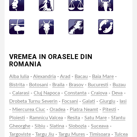
VREMEA IN ORASELE DIN
ROMANIA
Alba Iulia
-
Alexandria
-
Arad
-
Bacau
-
Baia Mare
-
Bistrita
-
Botosani
-
Braila
-
Brasov
-
Bucuresti
-
Buzau
-
Calarasi
-
Cluj Napoca
-
Constanta
-
Craiova
-
Deva
-
Drobeta Turnu Severin
-
Focsani
-
Galati
-
Giurgiu
-
Iasi
-
Miercurea Ciuc
-
Oradea
-
Piatra Neamt
-
Pitesti
-
Ploiesti
-
Ramnicu Valcea
-
Resita
-
Satu Mare
-
Sfantu
Gheorghe
-
Sibiu
-
Slatina
-
Slobozia
-
Suceava
-
Targoviste
-
Targu Jiu
-
Targu Mures
-
Timisoara
-
Tulcea