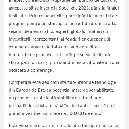
În acest context, start-up-urile din Europa de Est sunt
aşteptate să se înscrie la Spotlight 2023, până la finalul
lunii iulie. Printre beneficiile participării la un astfel de
program pentru un startup la început de drum se află:
sesiuni de mentorat cu experţi globali, întâlniri cu
investitorii, reprezentanţi ai fondurilor europene şi
expunerea afacerii în faţa unei audienţe direct
interesate de produse tech, atât pe scena dedicată
startup-urilor, cât şi prin standuri expoziţionale în zona
dedicată a conferinţei.
Competiţia este dedicată startup-urilor de tehnologie
din Europa de Est, cu potenţial mare de scalabilitate,
un produs cu suficientă stabilitate şi tracţiune,
perioadă de activitate până în cinci ani şi care să nu fi
primit investiţie mai mare de 500.000 de euro.
Potrivit sursei citate, din totalul de startup-uri înscrise