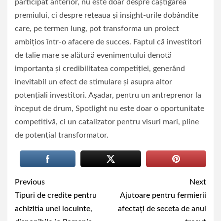
participat anterior, nu este doar despre câștigarea
premiului, ci despre rețeaua și insight-urile dobândite
care, pe termen lung, pot transforma un proiect
ambițios într-o afacere de succes. Faptul că investitori
de talie mare se alătură evenimentului denotă
importanța și credibilitatea competiției, generând
inevitabil un efect de stimulare și asupra altor
potențiali investitori. Așadar, pentru un antreprenor la
început de drum, Spotlight nu este doar o oportunitate
competitivă, ci un catalizator pentru visuri mari, pline
de potențial transformator.
Continue
Previous
Next
Reading
Tipuri de credite pentru
Ajutoare pentru fermierii
achizitia unei locuinte,
afectați de seceta de anul