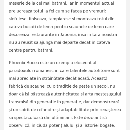
meserie de la cei mai batrani, iar in momentul actual
prelucreaza totul la fel cum se facea pe vremuri:
slefuiesc, finiseaza, tamplaresc si monteaza totul din
cateva bucati de lemn pentru scaunele de lemn care
decoreaza restaurante in Japonia, insa in tara noastra
nu au reusit sa ajunga mai departe decat in cateva
centre pentru batrani.
Phoenix Bucea este un exemplu elocvent al
paradoxului românesc în care talentele autohtone sunt
mai apreciate în străinătate decât acasă. Această
fabrică de scaune, cu o tradiție de peste un secol, nu
doar că își păstrează autenticitatea și arta meșteșugului
transmisă din generație în generație, dar demonstrează
și un spirit de reînnoire și adaptabilitate prin renașterea
sa spectaculoasă din ultimii ani. Este dezolant să
observi că, în ciuda potențialului și al istoriei bogate,