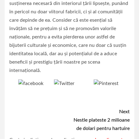
susținerea necesară din interiorul țării lipsește, punând
în pericol nu doar viitorul fabricii, ci și al comunității
care depinde de ea. Consider că este esențial să
învățăm să ne prețuim și să ne promovăm valorile
naționale, pentru a evita pierderea unor astfel de
bijuterii culturale și economice, care nu doar că susțin
identitatea locală, dar au și potențialul de a aduce
beneficii și prestigiu țării noastre pe scena
internațională.
Tweet
Save
Share on
Facebook
Continue
Next
Nestle plateste 2 milioane
Reading
de dolari pentru hartuire