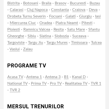
Bistrita
-
Botosani
-
Braila
-
Brasov
-
Bucuresti
-
Buzau
-
Calarasi
-
Cluj Napoca
-
Constanta
-
Craiova
-
Deva
-
Drobeta Turnu Severin
-
Focsani
-
Galati
-
Giurgiu
-
Iasi
-
Miercurea Ciuc
-
Oradea
-
Piatra Neamt
-
Pitesti
-
Ploiesti
-
Ramnicu Valcea
-
Resita
-
Satu Mare
-
Sfantu
Gheorghe
-
Sibiu
-
Slatina
-
Slobozia
-
Suceava
-
Targoviste
-
Targu Jiu
-
Targu Mures
-
Timisoara
-
Tulcea
-
Vaslui
-
Zalau
PROGRAME TV
Acasa TV
-
Antena 1
-
Antena 3
-
B1
-
Kanal D
-
National TV
-
Prima TV
-
Pro TV
-
Realitatea TV
-
TVR 1
-
TVR 2
MERSUL TRENURILOR