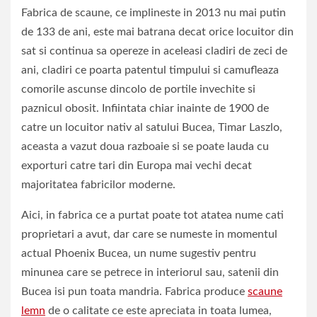
Fabrica de scaune, ce implineste in 2013 nu mai putin
de 133 de ani, este mai batrana decat orice locuitor din
sat si continua sa opereze in aceleasi cladiri de zeci de
ani, cladiri ce poarta patentul timpului si camufleaza
comorile ascunse dincolo de portile invechite si
paznicul obosit. Infiintata chiar inainte de 1900 de
catre un locuitor nativ al satului Bucea, Timar Laszlo,
aceasta a vazut doua razboaie si se poate lauda cu
exporturi catre tari din Europa mai vechi decat
majoritatea fabricilor moderne.
Aici, in fabrica ce a purtat poate tot atatea nume cati
proprietari a avut, dar care se numeste in momentul
actual Phoenix Bucea, un nume sugestiv pentru
minunea care se petrece in interiorul sau, satenii din
Bucea isi pun toata mandria. Fabrica produce
scaune
lemn
de o calitate ce este apreciata in toata lumea,