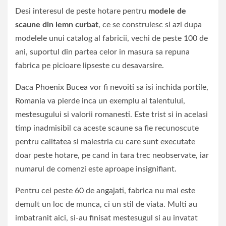
Desi interesul de peste hotare pentru
modele de
scaune din lemn curbat
, ce se construiesc si azi dupa
modelele unui catalog al fabricii, vechi de peste 100 de
ani, suportul din partea celor in masura sa repuna
fabrica pe picioare lipseste cu desavarsire.
Daca Phoenix Bucea vor fi nevoiti sa isi inchida portile,
Romania va pierde inca un exemplu al talentului,
mestesugului si valorii romanesti. Este trist si in acelasi
timp inadmisibil ca aceste scaune sa fie recunoscute
pentru calitatea si maiestria cu care sunt executate
doar peste hotare, pe cand in tara trec neobservate, iar
numarul de comenzi este aproape insignifiant.
Pentru cei peste 60 de angajati, fabrica nu mai este
demult un loc de munca, ci un stil de viata. Multi au
imbatranit aici, si-au finisat mestesugul si au invatat