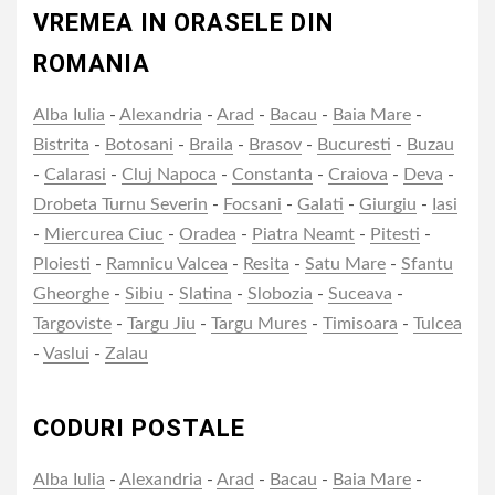
VREMEA IN ORASELE DIN
ROMANIA
Alba Iulia
-
Alexandria
-
Arad
-
Bacau
-
Baia Mare
-
Bistrita
-
Botosani
-
Braila
-
Brasov
-
Bucuresti
-
Buzau
-
Calarasi
-
Cluj Napoca
-
Constanta
-
Craiova
-
Deva
-
Drobeta Turnu Severin
-
Focsani
-
Galati
-
Giurgiu
-
Iasi
-
Miercurea Ciuc
-
Oradea
-
Piatra Neamt
-
Pitesti
-
Ploiesti
-
Ramnicu Valcea
-
Resita
-
Satu Mare
-
Sfantu
Gheorghe
-
Sibiu
-
Slatina
-
Slobozia
-
Suceava
-
Targoviste
-
Targu Jiu
-
Targu Mures
-
Timisoara
-
Tulcea
-
Vaslui
-
Zalau
CODURI POSTALE
Alba Iulia
-
Alexandria
-
Arad
-
Bacau
-
Baia Mare
-