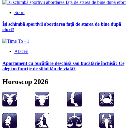
Sport
Își schimbă sportivii abordarea față de starea de bine după
efort?
Afaceri
Apartament cu bucătărie deschisă sau bucătărie închisă? Ce
alegi în funcție de stilul tău de viață?
Horoscop 2026