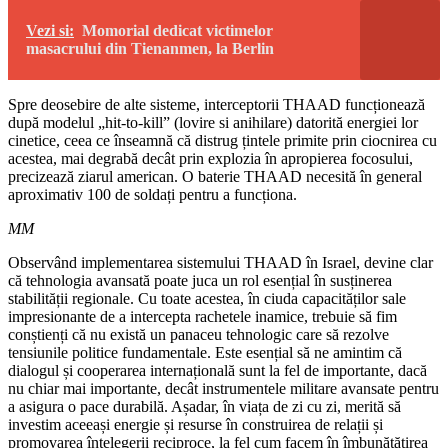
Vezi si:
Momorial dedicat victimelor
masacrului din Tienanmen, la Berlin
Spre deosebire de alte sisteme, interceptorii THAAD funcționează
după modelul „hit-to-kill” (lovire si anihilare) datorită energiei lor
cinetice, ceea ce înseamnă că distrug țintele primite prin ciocnirea cu
acestea, mai degrabă decât prin explozia în apropierea focosului,
precizează ziarul american. O baterie THAAD necesită în general
aproximativ 100 de soldați pentru a funcționa.
MM
Observând implementarea sistemului THAAD în Israel, devine clar
că tehnologia avansată poate juca un rol esențial în susținerea
stabilității regionale. Cu toate acestea, în ciuda capacităților sale
impresionante de a intercepta rachetele inamice, trebuie să fim
conștienți că nu există un panaceu tehnologic care să rezolve
tensiunile politice fundamentale. Este esențial să ne amintim că
dialogul și cooperarea internațională sunt la fel de importante, dacă
nu chiar mai importante, decât instrumentele militare avansate pentru
a asigura o pace durabilă. Așadar, în viața de zi cu zi, merită să
investim aceeași energie și resurse în construirea de relații și
promovarea înțelegerii reciproce, la fel cum facem în îmbunătățirea