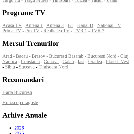
Targu Jiu
-
Targu Mures
-
Timisoara
-
Tulcea
-
Vaslui
-
Zalau
Programe TV
Acasa TV
-
Antena 1
-
Antena 3
-
B1
-
Kanal D
-
National TV
-
Prima TV
-
Pro TV
-
Realitatea TV
-
TVR 1
-
TVR 2
Mersul Trenurilor
Arad
-
Bacau
-
Brasov
-
Bucuresti Basarab
-
Bucuresti Nord
-
Cluj
Napoca
-
Constanta
-
Craiova
-
Galati
-
Iasi
-
Oradea
-
Ploiesti Vest
-
Sibiu
-
Suceava
-
Timisoara Nord
Recomandari
Harta Bucuresti
Horoscop dragoste
Arhive Anuale
2026
2025