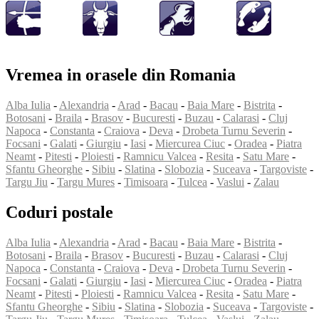
Vremea in orasele din Romania
Alba Iulia
-
Alexandria
-
Arad
-
Bacau
-
Baia Mare
-
Bistrita
-
Botosani
-
Braila
-
Brasov
-
Bucuresti
-
Buzau
-
Calarasi
-
Cluj
Napoca
-
Constanta
-
Craiova
-
Deva
-
Drobeta Turnu Severin
-
Focsani
-
Galati
-
Giurgiu
-
Iasi
-
Miercurea Ciuc
-
Oradea
-
Piatra
Neamt
-
Pitesti
-
Ploiesti
-
Ramnicu Valcea
-
Resita
-
Satu Mare
-
Sfantu Gheorghe
-
Sibiu
-
Slatina
-
Slobozia
-
Suceava
-
Targoviste
-
Targu Jiu
-
Targu Mures
-
Timisoara
-
Tulcea
-
Vaslui
-
Zalau
Coduri postale
Alba Iulia
-
Alexandria
-
Arad
-
Bacau
-
Baia Mare
-
Bistrita
-
Botosani
-
Braila
-
Brasov
-
Bucuresti
-
Buzau
-
Calarasi
-
Cluj
Napoca
-
Constanta
-
Craiova
-
Deva
-
Drobeta Turnu Severin
-
Focsani
-
Galati
-
Giurgiu
-
Iasi
-
Miercurea Ciuc
-
Oradea
-
Piatra
Neamt
-
Pitesti
-
Ploiesti
-
Ramnicu Valcea
-
Resita
-
Satu Mare
-
Sfantu Gheorghe
-
Sibiu
-
Slatina
-
Slobozia
-
Suceava
-
Targoviste
-