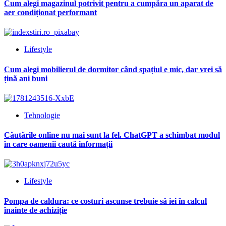
Cum alegi magazinul potrivit pentru a cumpăra un aparat de
aer condiționat performant
Lifestyle
Cum alegi mobilierul de dormitor când spațiul e mic, dar vrei să
țină ani buni
Tehnologie
Căutările online nu mai sunt la fel. ChatGPT a schimbat modul
în care oamenii caută informații
Lifestyle
Pompa de caldura: ce costuri ascunse trebuie să iei în calcul
înainte de achiziție