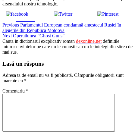
arsenalului nostru tehnologic.
Share on
Tweet
Save
Facebook
Continue
Previous
Parlamentul European condamnă amestecul Rusiei în
alegerile din Republica Moldova
Reading
Next
Operatiunea ”Ghost Guns”
Cauta in dictionarul excplicativ roman
dexonline.net
definitile
tuturor cuvintelor pe care nu le cunosti sau nu le intelegi din stirea de
mai sus.
Lasă un răspuns
Adresa ta de email nu va fi publicată.
Câmpurile obligatorii sunt
marcate cu
*
Comentariu
*