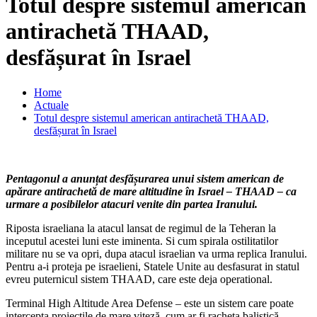
Totul despre sistemul american
antirachetă THAAD,
desfășurat în Israel
Home
Actuale
Totul despre sistemul american antirachetă THAAD,
desfășurat în Israel
Pentagonul a anunțat desfășurarea unui sistem american de
apărare antirachetă de mare altitudine în Israel – THAAD – ca
urmare a posibilelor atacuri venite din partea Iranului.
Riposta israeliana la atacul lansat de regimul de la Teheran la
inceputul acestei luni este iminenta. Si cum spirala ostilitatilor
militare nu se va opri, dupa atacul israelian va urma replica Iranului.
Pentru a-i proteja pe israelieni, Statele Unite au desfasurat in statul
evreu puternicul sistem THAAD, care este deja operational.
Terminal High Altitude Area Defense – este un sistem care poate
intercepta proiectile de mare viteză, cum ar fi racheta balistică