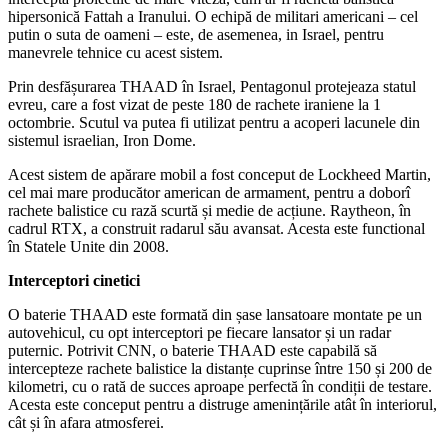
hipersonică Fattah a Iranului. O echipă de militari americani – cel
putin o suta de oameni – este, de asemenea, in Israel, pentru
manevrele tehnice cu acest sistem.
Prin desfășurarea THAAD în Israel, Pentagonul protejeaza statul
evreu, care a fost vizat de peste 180 de rachete iraniene la 1
octombrie. Scutul va putea fi utilizat pentru a acoperi lacunele din
sistemul israelian, Iron Dome.
Acest sistem de apărare mobil a fost conceput de Lockheed Martin,
cel mai mare producător american de armament, pentru a doborî
rachete balistice cu rază scurtă și medie de acțiune. Raytheon, în
cadrul RTX, a construit radarul său avansat. Acesta este functional
în Statele Unite din 2008.
Interceptori cinetici
O baterie THAAD este formată din șase lansatoare montate pe un
autovehicul, cu opt interceptori pe fiecare lansator și un radar
puternic. Potrivit CNN, o baterie THAAD este capabilă să
intercepteze rachete balistice la distanțe cuprinse între 150 și 200 de
kilometri, cu o rată de succes aproape perfectă în condiții de testare.
Acesta este conceput pentru a distruge amenințările atât în interiorul,
cât și în afara atmosferei.