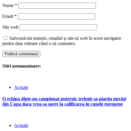
Nume
*
Email
*
Site web
Salvează-mi numele, emailul și site-ul web în acest navigator
pentru data viitoare când o să comentez.
Stiri asemanatoare:
Actuale
O echipa dintr-un campionat puternic trebuie sa piarda meciul
din Cupa daca vrea sa spere la calificarea in cupele europene
Actuale