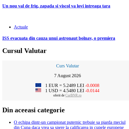
Un nou val de frig, zapada si viscol va lovi intreaga tara
Actuale
ISS evacuata din cauza unui astronaut bolnav, o premiera
Cursul Valutar
Curs Valutar
7 August 2026
1 EUR = 5.2489 LEI
-0.0008
1 USD = 4.5480 LEI
-0.0144
oferit de
CurBNR.ro
Din aceeasi categorie
O echipa dintr-un campionat puternic trebuie sa piarda meciul
din Cupa daca vrea sa spere la calificarea in cupele europene