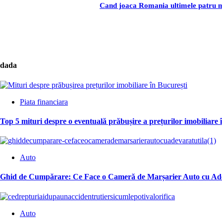
Cand joaca Romania ultimele patru me
dada
Piata financiara
Top 5 mituri despre o eventuală prăbușire a prețurilor imobiliare 
Auto
Ghid de Cumpărare: Ce Face o Cameră de Marșarier Auto cu Ade
Auto