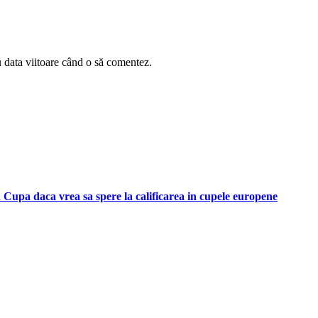
u data viitoare când o să comentez.
 Cupa daca vrea sa spere la calificarea in cupele europene