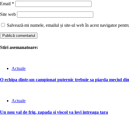
Email
*
Site web
Salvează-mi numele, emailul și site-ul web în acest navigator pentr
Stiri asemanatoare:
Actuale
O echipa dintr-un campionat puternic trebuie sa piarda meciul din
Actuale
Un nou val de frig, zapada si viscol va lovi intreaga tara