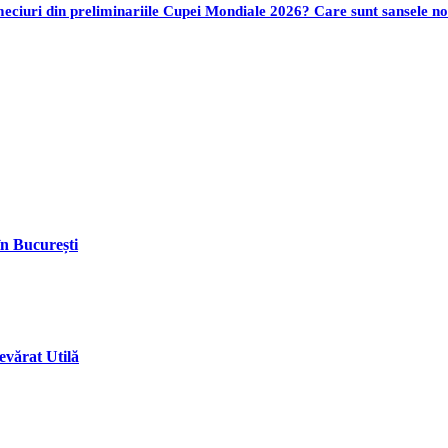
ciuri din preliminariile Cupei Mondiale 2026? Care sunt sansele no
în București
vărat Utilă