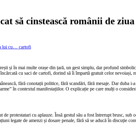
cat să cinstească românii de ziua
a lui cu… cartofi
ești și în mai multe orașe din țară, un gest simplu, dar profund simbolic,
cărcată cu saci de cartofi, dorind să îi împartă gratuit celor nevoiași, 
mânească, fără conotații politice, fără scandări, fără mesaje. Dar duba i-a
t „arme” în contextul manifestațiilor. O explicație pe care mulți o consideră
t de protestatari cu aplauze. Însă gestul său a fost întrerupt brusc, sub oc
iuni legate de amenzi și dosare penale, fără să se aducă în discuție con