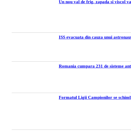
Un nou val de frig, zapada si viscol va
ISS evacuata din cauza unui astronau
Romania cumpara 231 de sisteme anti
Formatul Ligii Campionilor se schimb