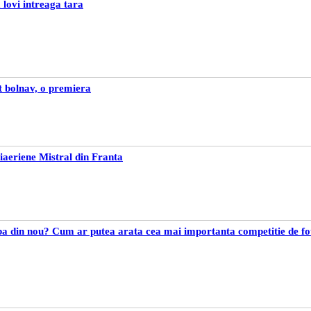
 lovi intreaga tara
t bolnav, o premiera
aeriene Mistral din Franta
a din nou? Cum ar putea arata cea mai importanta competitie de fo