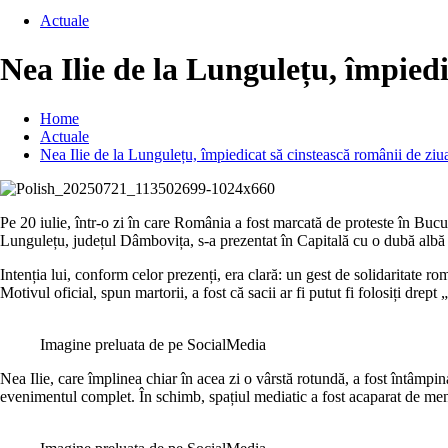
Actuale
Nea Ilie de la Lungulețu, împiedi
Home
Actuale
Nea Ilie de la Lungulețu, împiedicat să cinstească românii de ziu
Pe 20 iulie, într-o zi în care România a fost marcată de proteste în Bucur
Lungulețu, județul Dâmbovița, s-a prezentat în Capitală cu o dubă albă în
Intenția lui, conform celor prezenți, era clară: un gest de solidaritate ro
Motivul oficial, spun martorii, a fost că sacii ar fi putut fi folosiți drep
Imagine preluata de pe SocialMedia
Nea Ilie, care împlinea chiar în acea zi o vârstă rotundă, a fost întâmpina
evenimentul complet. În schimb, spațiul mediatic a fost acaparat de menț