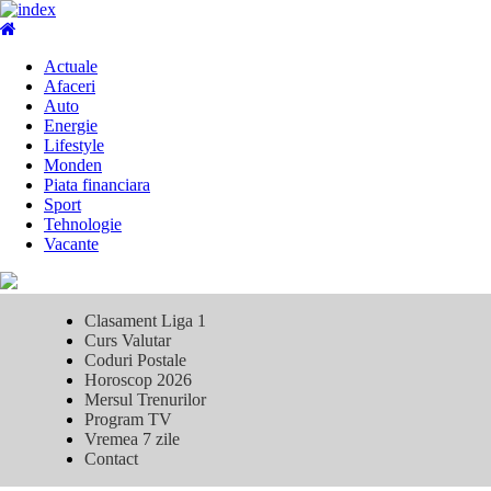
Skip
to
Primary
content
Menu
Actuale
Afaceri
Auto
Energie
Lifestyle
Monden
Piata financiara
Sport
Tehnologie
Vacante
Clasament Liga 1
Curs Valutar
Coduri Postale
Horoscop 2026
Mersul Trenurilor
Program TV
Vremea 7 zile
Contact