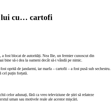
 lui cu… cartofi
 a fost blocat de autorități. Nea Ilie, un fermier cunoscut din
mai bine să-i dea la oameni decât să-i vândă pe nimic.
 fost oprită de jandarmi, iar marfa – cartofii – a fost pusă sub sechestru.
 cel puțin forțată.
hii celor adunați, fără ca vreo televiziune de știri să relateze
textul uman sau motivele reale ale acestor mișcări.