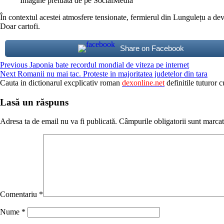
Imagine preluata de pe SocialMedia
În contextul acestei atmosfere tensionate, fermierul din Lungulețu a deve
Doar cartofi.
Share on Facebook
Continue
Previous
Japonia bate recordul mondial de viteza pe internet
Next
Romanii nu mai tac. Proteste in majoritatea judetelor din tara
Reading
Cauta in dictionarul excplicativ roman
dexonline.net
definitile tuturor c
Lasă un răspuns
Adresa ta de email nu va fi publicată.
Câmpurile obligatorii sunt marca
Comentariu
*
Nume
*