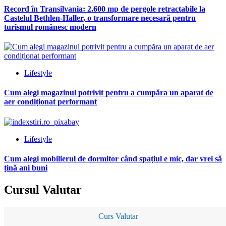
Record în Transilvania: 2.600 mp de pergole retractabile la
Castelul Bethlen-Haller, o transformare necesară pentru
turismul românesc modern
Lifestyle
Cum alegi magazinul potrivit pentru a cumpăra un aparat de
aer condiționat performant
Lifestyle
Cum alegi mobilierul de dormitor când spațiul e mic, dar vrei să
țină ani buni
Cursul Valutar
Curs Valutar