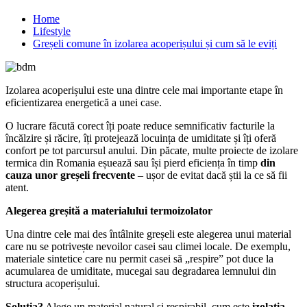
Home
Lifestyle
Greșeli comune în izolarea acoperișului și cum să le eviți
Izolarea acoperișului este una dintre cele mai importante etape în
eficientizarea energetică a unei case.
O lucrare făcută corect îți poate reduce semnificativ facturile la
încălzire și răcire, îți protejează locuința de umiditate și îți oferă
confort pe tot parcursul anului. Din păcate, multe proiecte de izolare
termica din Romania eșuează sau își pierd eficiența în timp
din
cauza unor greșeli frecvente
– ușor de evitat dacă știi la ce să fii
atent.
Alegerea greșită a materialului termoizolator
Una dintre cele mai des întâlnite greșeli este alegerea unui material
care nu se potrivește nevoilor casei sau climei locale. De exemplu,
materiale sintetice care nu permit casei să „respire” pot duce la
acumularea de umiditate, mucegai sau degradarea lemnului din
structura acoperișului.
Soluția?
Alege un material natural și respirabil, cum este
izolatia