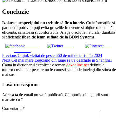
Concluzie
Izolarea acoperișului nu trebuie să fie o loterie.
Cu informațiile și
partenerii potriviți, poți evita greșelile frecvente și obține o locuință
eficientă, sănătoasă și confortabilă. Alege o soluție naturală, durabilă
și eficientă:
fibra de lemn suflată de la
BDM Systems
.
Share on
Tweet
Save
Facebook
Continue
Previous
Clujul, vizitat de peste 660 de mii de turiști în 2024
Next
Cel mai mare Legoland din lume se va deschide in Shanghai
Reading
Cauta in dictionarul excplicativ roman
dexonline.net
definitile
tuturor cuvintelor pe care nu le cunosti sau nu le intelegi din stirea de
mai sus.
Lasă un răspuns
Adresa ta de email nu va fi publicată.
Câmpurile obligatorii sunt
marcate cu
*
Comentariu
*