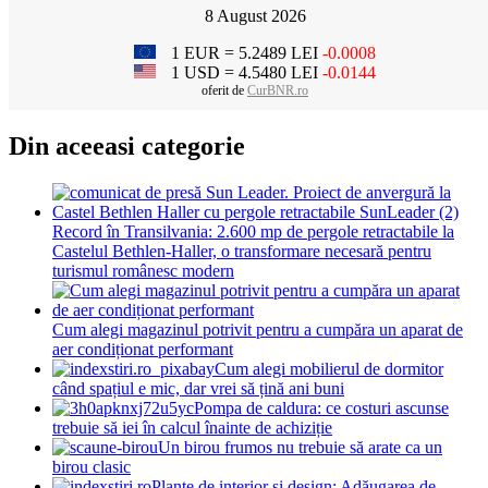
8 August 2026
1 EUR = 5.2489 LEI
-0.0008
1 USD = 4.5480 LEI
-0.0144
oferit de
CurBNR.ro
Din aceeasi categorie
Record în Transilvania: 2.600 mp de pergole retractabile la
Castelul Bethlen-Haller, o transformare necesară pentru
turismul românesc modern
Cum alegi magazinul potrivit pentru a cumpăra un aparat de
aer condiționat performant
Cum alegi mobilierul de dormitor
când spațiul e mic, dar vrei să țină ani buni
Pompa de caldura: ce costuri ascunse
trebuie să iei în calcul înainte de achiziție
Un birou frumos nu trebuie să arate ca un
birou clasic
Plante de interior și design: Adăugarea de