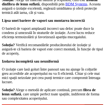
din
fibra de lemn suflată
, disponibilă prin
BDM Systems
. Aceasta
asigură o izolație excelentă, reglează umiditatea și oferă protecție
termică atât iarna, cât și vara.
Lipsa unei bariere de vapori sau montarea incorectă
O barieră de vapori amplasată incorect sau deloc poate duce la
condens și umezeală în straturile de izolație. Acest lucru reduce
eficiența termoizolării și favorizează apariția mucegaiului.
Soluția?
Verifică recomandările producătorului de izolație și
asigură-te că bariera de vapori este corect montată, în funcție de tipul
de acoperiș.
Izolarea incompletă sau neuniformă
O izolație care lasă goluri între panouri sau nu ajunge în colțurile
greu accesibile ale acoperișului nu va fi eficientă. Chiar și cele mai
mici spații neizolate pot crea punți termice care compromit întreaga
lucrare.
Soluția?
Alege o metodă de aplicare continuă, precum
fibra de
lemn suflată
, care umple perfect toate spațiile, indiferent de forma
sau complexitatea acoperișului.