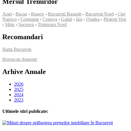
Mersul Trenurilor
Arad
-
Bacau
-
Brasov
-
Bucuresti Basarab
-
Bucuresti Nord
-
Cluj
Napoca
-
Constanta
-
Craiova
-
Galati
-
Iasi
-
Oradea
-
Ploiesti Vest
-
Sibiu
-
Suceava
-
Timisoara Nord
Recomandari
Harta Bucuresti
Horoscop dragoste
Arhive Anuale
2026
2025
2024
2023
Ultimele stiri publicate: