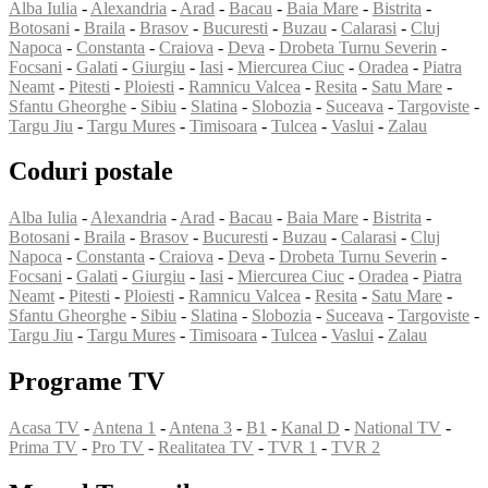
Alba Iulia
-
Alexandria
-
Arad
-
Bacau
-
Baia Mare
-
Bistrita
-
Botosani
-
Braila
-
Brasov
-
Bucuresti
-
Buzau
-
Calarasi
-
Cluj
Napoca
-
Constanta
-
Craiova
-
Deva
-
Drobeta Turnu Severin
-
Focsani
-
Galati
-
Giurgiu
-
Iasi
-
Miercurea Ciuc
-
Oradea
-
Piatra
Neamt
-
Pitesti
-
Ploiesti
-
Ramnicu Valcea
-
Resita
-
Satu Mare
-
Sfantu Gheorghe
-
Sibiu
-
Slatina
-
Slobozia
-
Suceava
-
Targoviste
-
Targu Jiu
-
Targu Mures
-
Timisoara
-
Tulcea
-
Vaslui
-
Zalau
Coduri postale
Alba Iulia
-
Alexandria
-
Arad
-
Bacau
-
Baia Mare
-
Bistrita
-
Botosani
-
Braila
-
Brasov
-
Bucuresti
-
Buzau
-
Calarasi
-
Cluj
Napoca
-
Constanta
-
Craiova
-
Deva
-
Drobeta Turnu Severin
-
Focsani
-
Galati
-
Giurgiu
-
Iasi
-
Miercurea Ciuc
-
Oradea
-
Piatra
Neamt
-
Pitesti
-
Ploiesti
-
Ramnicu Valcea
-
Resita
-
Satu Mare
-
Sfantu Gheorghe
-
Sibiu
-
Slatina
-
Slobozia
-
Suceava
-
Targoviste
-
Targu Jiu
-
Targu Mures
-
Timisoara
-
Tulcea
-
Vaslui
-
Zalau
Programe TV
Acasa TV
-
Antena 1
-
Antena 3
-
B1
-
Kanal D
-
National TV
-
Prima TV
-
Pro TV
-
Realitatea TV
-
TVR 1
-
TVR 2