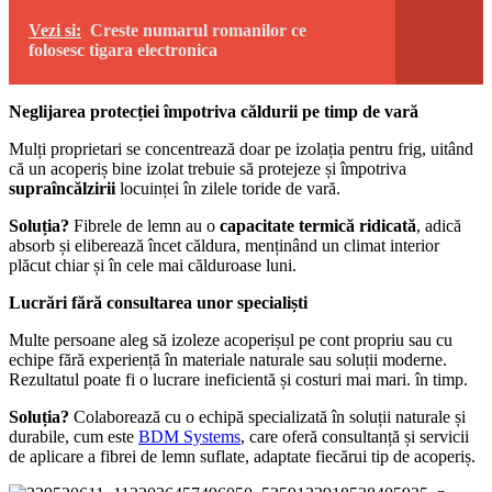
Vezi si:
Creste numarul romanilor ce
folosesc tigara electronica
Neglijarea protecției împotriva căldurii pe timp de vară
Mulți proprietari se concentrează doar pe izolația pentru frig, uitând
că un acoperiș bine izolat trebuie să protejeze și împotriva
supraîncălzirii
locuinței în zilele toride de vară.
Soluția?
Fibrele de lemn au o
capacitate termică ridicată
, adică
absorb și eliberează încet căldura, menținând un climat interior
plăcut chiar și în cele mai călduroase luni.
Lucrări fără consultarea unor specialiști
Multe persoane aleg să izoleze acoperișul pe cont propriu sau cu
echipe fără experiență în materiale naturale sau soluții moderne.
Rezultatul poate fi o lucrare ineficientă și costuri mai mari. în timp.
Soluția?
Colaborează cu o echipă specializată în soluții naturale și
durabile, cum este
BDM Systems
, care oferă consultanță și servicii
de aplicare a fibrei de lemn suflate, adaptate fiecărui tip de acoperiș.