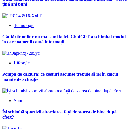
țină ani buni
Tehnologie
Căutările online nu mai sunt la fel. ChatGPT a schimbat modul
în care oamenii caută informații
Lifestyle
Pompa de caldura: ce costuri ascunse trebuie să iei în calcul
înainte de achiziție
Sport
Își schimbă sportivii abordarea față de starea de bine după
efort?