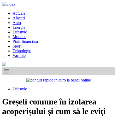
Skip
to
Primary
Actuale
content
Menu
Afaceri
Auto
Energie
Lifestyle
Monden
Piata financiara
Sport
Tehnologie
Vacante
☰
Lifestyle
Greșeli comune în izolarea
acoperișului și cum să le eviți