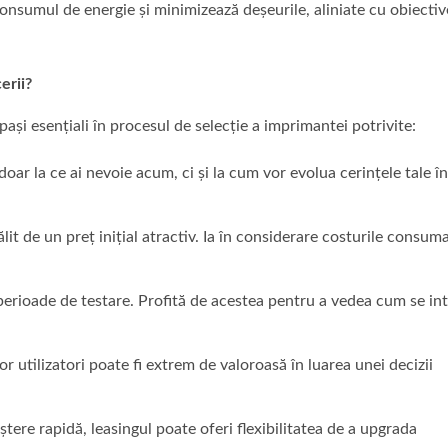
onsumul de energie și minimizează deșeurile, aliniate cu obiectiv
erii?
ași esențiali în procesul de selecție a imprimantei potrivite:
oar la ce ai nevoie acum, ci și la cum vor evolua cerințele tale în
it de un preț inițial atractiv. Ia în considerare costurile consuma
perioade de testare. Profită de acestea pentru a vedea cum se in
r utilizatori poate fi extrem de valoroasă în luarea unei decizii
ștere rapidă, leasingul poate oferi flexibilitatea de a upgrada