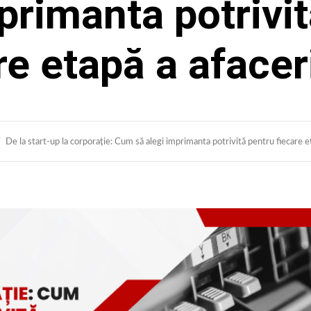
primanta potrivi
re etapă a afaceri
De la start-up la corporație: Cum să alegi imprimanta potrivită pentru fiecare et