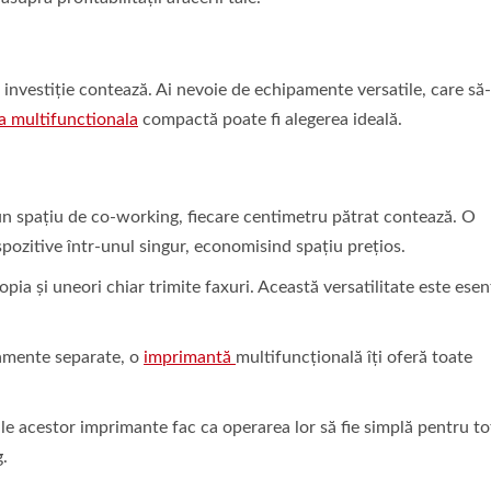
e investiție contează. Ai nevoie de echipamente versatile, care să-
a multifunctionala
compactă poate fi alegerea ideală.
un spațiu de co-working, fiecare centimetru pătrat contează. O
ozitive într-unul singur, economisind spațiu prețios.
pia și uneori chiar trimite faxuri. Această versatilitate este esen
pamente separate, o
imprimantă
multifuncțională îți oferă toate
 ale acestor imprimante fac ca operarea lor să fie simplă pentru to
.