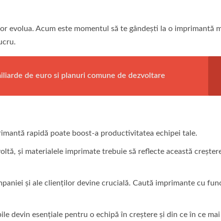
vor evolua. Acum este momentul să te gândești la o imprimantă 
ucru.
iliarde de euro si planuri comune de dezvoltare
imantă rapidă poate boost-a productivitatea echipei tale.
ltă, și materialele imprimate trebuie să reflecte această creștere
paniei și ale clienților devine crucială. Caută imprimante cu func
le devin esențiale pentru o echipă în creștere și din ce în ce mai