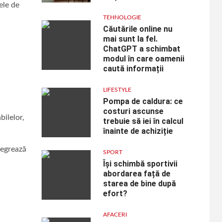
ele de
TEHNOLOGIE
Căutările online nu
mai sunt la fel.
ChatGPT a schimbat
modul în care oamenii
caută informații
LIFESTYLE
Pompa de caldura: ce
costuri ascunse
bilelor,
trebuie să iei în calcul
înainte de achiziție
tegrează
SPORT
Își schimbă sportivii
abordarea față de
starea de bine după
efort?
AFACERI