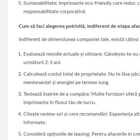
Sustenabilitate: Imprimante eco-friendly care reduc c
responsabilitate corporativă.
Cum să faci alegerea potrivită, indiferent de etapa afac
Indiferent de dimensiunea companiei tale, există câțiva p
Evaluează nevoile actuale și viitoare: Gândește-te nu d
următorii 2-3 ani.
Calculează costul total de proprietate: Nu te lăsa păcăl
mentenanței și energiei pe termen lung.
Testează înainte de a cumpăra: Multe furnizori oferă 
imprimanta în fluxul tău de lucru.
Citește review-uri și cere recomandări: Experiența alto
informate.
Consideră opțiunile de leasing: Pentru afacerile în cre