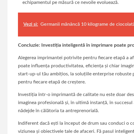
echipamentul pe măsură ce nevoile evoluează.
Vezi si:
Germanii mănâncă 10 kilograme de ciocolat
Concluzie: Investiția inteligentă în imprimare poate pr
Alegerea imprimantei potrivite pentru fiecare etapă a afa
poate influența productivitatea, eficiența și chiar ima
start-up-ul tău ambițios, la soluțiile enterprise robuste
pentru fiecare etapă de creștere.
Investiția într-o imprimantă de calitate nu este doar desp
imaginea profesională și, în ultimă instanță, în succesul 
nădejde în călătoria ta antreprenorială.
Indiferent dacă ești la început de drum sau conduci o co
viziunea și obiectivele tale de afaceri. Fă pasul intelig