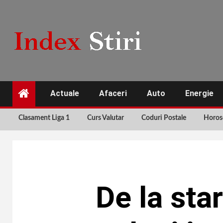
Skip
to
content
Actuale
Afaceri
Auto
Energie
Clasament Liga 1
Curs Valutar
Coduri Postale
Horos
De la sta