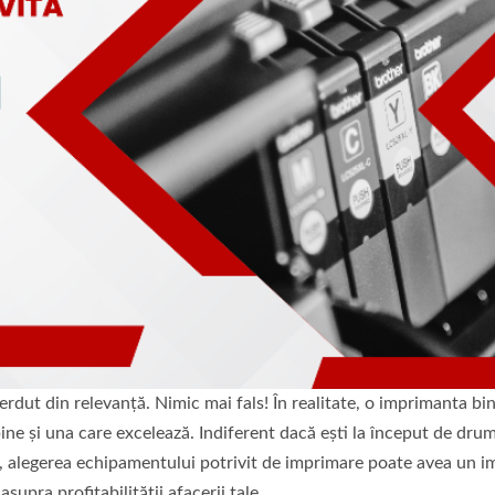
ierdut din relevanță. Nimic mai fals! În realitate, o imprimanta bi
ine și una care excelează. Indiferent dacă ești la început de dru
, alegerea echipamentului potrivit de imprimare poate avea un i
 asupra profitabilității afacerii tale.