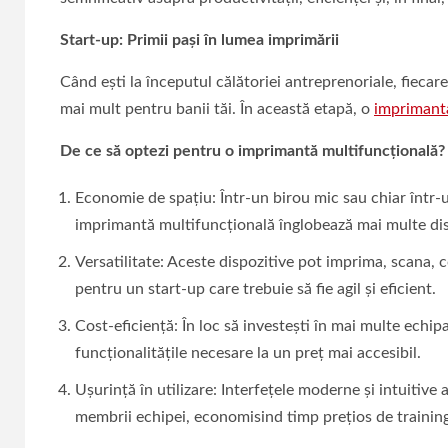
Start-up: Primii pași în lumea imprimării
Când ești la începutul călătoriei antreprenoriale, fiecar
mai mult pentru banii tăi. În această etapă, o
imprimant
De ce să optezi pentru o imprimantă multifuncțională?
Economie de spațiu: Într-un birou mic sau chiar într-
imprimantă multifuncțională înglobează mai multe disp
Versatilitate: Aceste dispozitive pot imprima, scana, co
pentru un start-up care trebuie să fie agil și eficient.
Cost-eficiență: În loc să investești în mai multe echi
funcționalitățile necesare la un preț mai accesibil.
Ușurință în utilizare: Interfețele moderne și intuitive
membrii echipei, economisind timp prețios de training