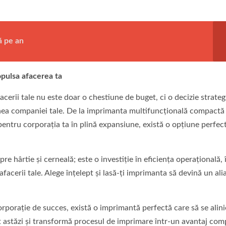
ă pe an
opulsa afacerea ta
cerii tale nu este doar o chestiune de buget, ci o decizie strateg
ginea companiei tale. De la imprimanta multifuncțională compactă
 pentru corporația ta în plină expansiune, există o opțiune perfec
re hârtie și cerneală; este o investiție în eficiența operațională, 
afacerii tale. Alege înțelept și lasă-ți imprimanta să devină un ali
rporație de succes, există o imprimantă perfectă care să se alin
ent astăzi și transformă procesul de imprimare într-un avantaj com