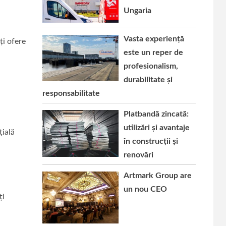
Ungaria
Vasta experiență
ți ofere
este un reper de
profesionalism,
durabilitate și
responsabilitate
Platbandă zincată:
utilizări și avantaje
țială
în construcții și
renovări
Artmark Group are
un nou CEO
ți