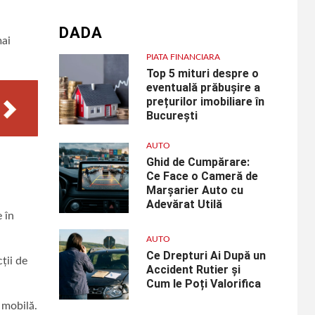
DADA
mai
PIATA FINANCIARA
Top 5 mituri despre o
eventuală prăbușire a
prețurilor imobiliare în
București
AUTO
Ghid de Cumpărare:
Ce Face o Cameră de
Marșarier Auto cu
Adevărat Utilă
 în
AUTO
Ce Drepturi Ai După un
ții de
Accident Rutier și
Cum le Poți Valorifica
 mobilă.