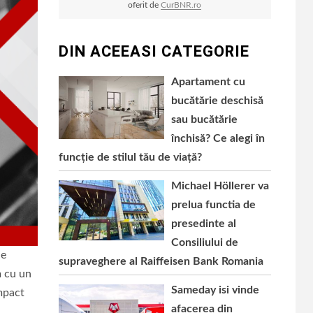
oferit de
CurBNR.ro
DIN ACEEASI CATEGORIE
Apartament cu
bucătărie deschisă
sau bucătărie
închisă? Ce alegi în
funcție de stilul tău de viață?
Michael Höllerer va
prelua functia de
presedinte al
Consiliului de
ne
supraveghere al Raiffeisen Bank Romania
m cu un
Sameday isi vinde
mpact
afacerea din