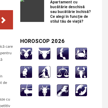
Apartament cu
bucătărie deschisă
sau bucătărie închisă?
Ce alegi în funcție de
stilul tău de viață?
HOROSCOP 2026
ică care
 pentru
tă
în
at de
ieze cu
petitiv