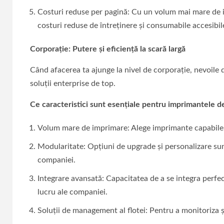
Costuri reduse per pagină: Cu un volum mai mare de im
costuri reduse de întreținere și consumabile accesibil
Corporație: Putere și eficiență la scară largă
Când afacerea ta ajunge la nivel de corporație, nevoile
soluții enterprise de top.
Ce caracteristici sunt esențiale pentru imprimantele de
Volum mare de imprimare: Alege imprimante capabile s
Modularitate: Opțiuni de upgrade și personalizare sun
companiei.
Integrare avansată: Capacitatea de a se integra perfe
lucru ale companiei.
Soluții de management al flotei: Pentru a monitoriza ș