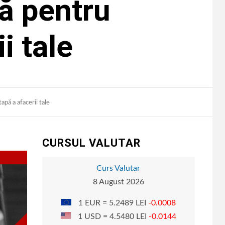
tă pentru
i tale
apă a afacerii tale
CURSUL VALUTAR
Curs Valutar
8 August 2026
1 EUR = 5.2489 LEI
-0.0008
1 USD = 4.5480 LEI
-0.0144