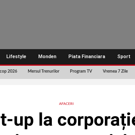
Lifestyle
Monden
Piata Financiara
Sport
cop 2026
Mersul Trenurilor
Program TV
Vremea 7 Zile
AFACERI
rt-up la corporaț