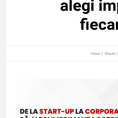
alegi im
fieca
Home
Afaceri