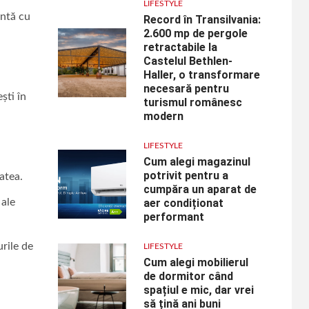
LIFESTYLE
antă cu
Record în Transilvania:
2.600 mp de pergole
retractabile la
Castelul Bethlen-
Haller, o transformare
necesară pentru
ști în
turismul românesc
modern
LIFESTYLE
Cum alegi magazinul
potrivit pentru a
atea.
cumpăra un aparat de
 ale
aer condiționat
performant
rile de
LIFESTYLE
Cum alegi mobilierul
de dormitor când
spațiul e mic, dar vrei
să țină ani buni