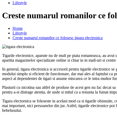
Lifestyle
Creste numarul romanilor ce folo
Home
Lifestyle
Creste numarul romanilor ce folosesc tigara electronica
Tigarile electronice, aparute nu de mult pe piata romaneasca, au avut u
aparitia magazinelor specializate online si chiar in in mall-uri si centr
In general, tigara electronica si accesorii pentru tigarile electronice s
modului simplu si eficient de functionare, dar mai ales al faptului ca pr
aspect al dependentei de tigari si anume miscarea ce le intra multor fum
Plasturii cu nicotina sau altfel de produse de acest gen nu fac decat sa
pentru a-si distrage atentia, de unde si mitul ca a renunta la fumat impu
Tigara electornica se foloseste in acelasi mod ca si tigarile obisnuite, 
mai important, nici persoanelor din jur. Astfel, tigarile electronice pot
bebelusului.