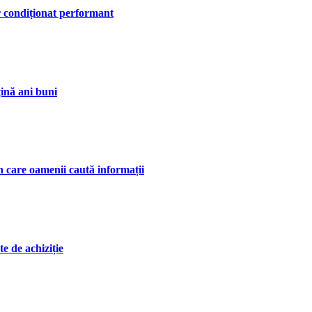
 condiționat performant
țină ani buni
n care oamenii caută informații
te de achiziție