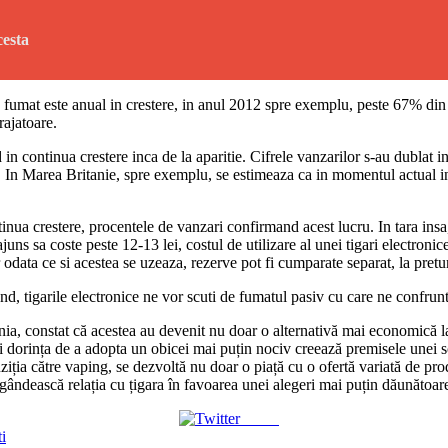
cesta
fumat este anual in crestere, in anul 2012 spre exemplu, peste 67% din f
rajatoare.
nd in continua crestere inca de la aparitie. Cifrele vanzarilor s-au dubla
%. In Marea Britanie, spre exemplu, se estimeaza ca in momentul actual i
inua crestere, procentele de vanzari confirmand acest lucru. In tara insa,
ajuns sa coste peste 12-13 lei, costul de utilizare al unei tigari electroni
ar odata ce si acestea se uzeaza, rezerve pot fi cumparate separat, la pret
and, tigarile electronice ne vor scuti de fumatul pasiv cu care ne confrun
ia, constat că acestea au devenit nu doar o alternativă mai economică la 
e și dorința de a adopta un obicei mai puțin nociv creează premisele une
ția către vaping, se dezvoltă nu doar o piață cu o ofertă variată de produs
gândească relația cu țigara în favoarea unei alegeri mai puțin dăunătoare at
Tweet
i