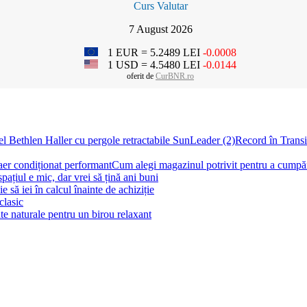
Curs Valutar
7 August 2026
1 EUR = 5.2489 LEI
-0.0008
1 USD = 4.5480 LEI
-0.0144
oferit de
CurBNR.ro
Record în Transi
Cum alegi magazinul potrivit pentru a cumpăr
ațiul e mic, dar vrei să țină ani buni
 să iei în calcul înainte de achiziție
clasic
te naturale pentru un birou relaxant