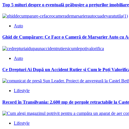
Top 5 mituri despre o eventuală prăbușire a prețurilor imobiliare
Auto
Ghid de Cumpărare: Ce Face o Cameră de Marșarier Auto cu Ad
Auto
Ce Drepturi Ai După un Accident Rutier și Cum le Poți Valorific
Lifestyle
Record în Transilvania: 2.600 mp de pergole retractabile la Cas
Lifestyle