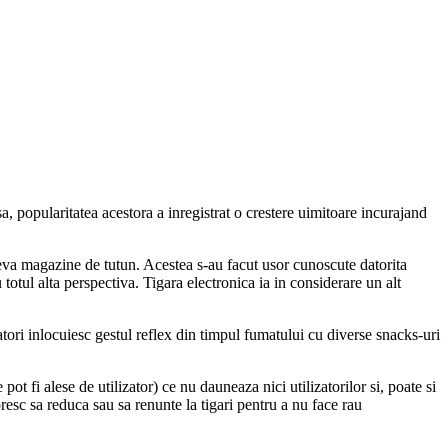
, popularitatea acestora a inregistrat o crestere uimitoare incurajand
cateva magazine de tutun. Acestea s-au facut usor cunoscute datorita
totul alta perspectiva. Tigara electronica ia in considerare un alt
atori inlocuiesc gestul reflex din timpul fumatului cu diverse snacks-uri
ot fi alese de utilizator) ce nu dauneaza nici utilizatorilor si, poate si
oresc sa reduca sau sa renunte la tigari pentru a nu face rau