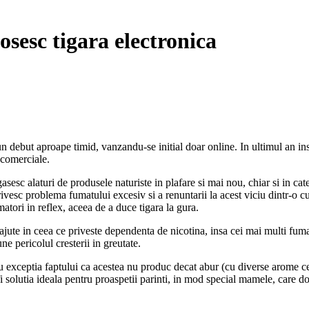
sesc tigara electronica
n debut aproape timid, vanzandu-se initial doar online. In ultimul an insa
e comerciale.
e gasesc alaturi de produsele naturiste in plafare si mai nou, chiar si in 
ivesc problema fumatului excesiv si a renuntarii la acest viciu dintr-o cu 
atori in reflex, aceea de a duce tigara la gura.
 ajute in ceea ce priveste dependenta de nicotina, insa cei mai multi fum
ne pericolul cresterii in greutate.
cu exceptia faptului ca acestea nu produc decat abur (cu diverse arome ce p
 fi solutia ideala pentru proaspetii parinti, in mod special mamele, care d