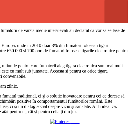
umatorii de varsta medie intervievati au declarat ca vor sa se lase de
t in Europa, unde in 2010 doar 3% din fumatori foloseau tigari
ntre 650.000 si 700.ooo de fumatori folosesc tigarile electronice pentru
 ratiunile pentru care fumatorii aleg tigara electronica sunt mai mult
ce este cu mult sub jumatate. Aceasta si pentru ca orice tigara
uri convenabile.
tam zilnic.
fumatul tradițional, ci și o soluție inovatoare pentru cei ce doresc să
i schimbări pozitive în comportamentul fumătorilor români. Este
e, ci și un dialog social despre viciu și sănătate. Ar fi ideal ca,
ât pentru ei, cât și pentru ceilalți din jur.
Save