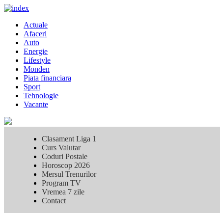
Skip
to
Primary
Actuale
content
Menu
Afaceri
Auto
Energie
Lifestyle
Monden
Piata financiara
Sport
Tehnologie
Vacante
Clasament Liga 1
Curs Valutar
Coduri Postale
Horoscop 2026
Mersul Trenurilor
Program TV
Vremea 7 zile
Contact