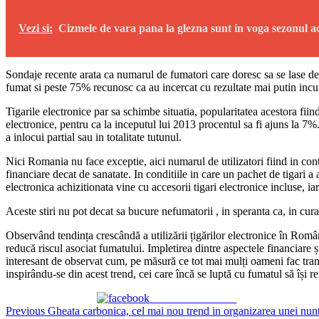
Vezi si:
Cizmele de vara pana la glezna sunt in voga sezonul a
Sondaje recente arata ca numarul de fumatori care doresc sa se lase de 
fumat si peste 75% recunosc ca au incercat cu rezultate mai putin incu
Tigarile electronice par sa schimbe situatia, popularitatea acestora fii
electronice, pentru ca la inceputul lui 2013 procentul sa fi ajuns la 7
a inlocui partial sau in totalitate tutunul.
Nici Romania nu face exceptie, aici numarul de utilizatori fiind in cont
financiare decat de sanatate. In conditiile in care un pachet de tigari a 
electronica achizitionata vine cu accesorii tigari electronice incluse, i
Aceste stiri nu pot decat sa bucure nefumatorii , in speranta ca, in cur
Observând tendința crescândă a utilizării țigărilor electronice în Român
reducă riscul asociat fumatului. Impletirea dintre aspectele financiar
interesant de observat cum, pe măsură ce tot mai mulți oameni fac tranzi
inspirându-se din acest trend, cei care încă se luptă cu fumatul să își re
Share on Facebook
Continue
Previous
Gheata carbonica, cel mai nou trend in organizarea unei nunt