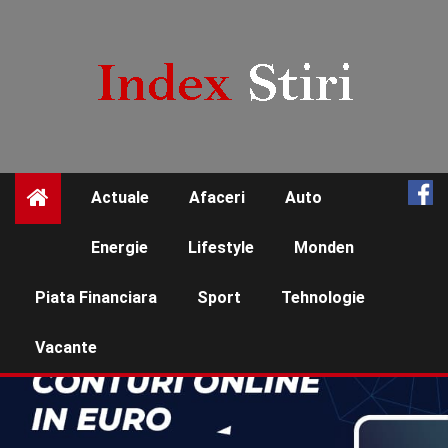
Skip
to
content
Actuale
Afaceri
Auto
☰
Energie
Lifestyle
Monden
Piata Financiara
Sport
Tehnologie
Vacante