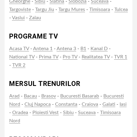
Gheorghe
-
Sibiu
-
Slatina
-
Slobozia
-
Suceava
-
Targoviste
-
Targu Jiu
-
Targu Mures
-
Timisoara
-
Tulcea
-
Vaslui
-
Zalau
PROGRAME TV
Acasa TV
-
Antena 1
-
Antena 3
-
B1
-
Kanal D
-
National TV
-
Prima TV
-
Pro TV
-
Realitatea TV
-
TVR 1
-
TVR 2
MERSUL TRENURILOR
Arad
-
Bacau
-
Brasov
-
Bucuresti Basarab
-
Bucuresti
Nord
-
Cluj Napoca
-
Constanta
-
Craiova
-
Galati
-
Iasi
-
Oradea
-
Ploiesti Vest
-
Sibiu
-
Suceava
-
Timisoara
Nord