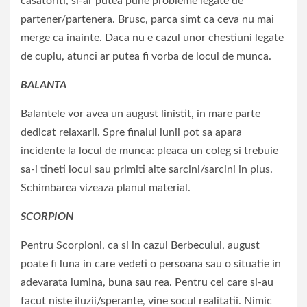
casatoriti, si-ar putea pune probleme legate de
partener/partenera. Brusc, parca simt ca ceva nu mai
merge ca inainte. Daca nu e cazul unor chestiuni legate
de cuplu, atunci ar putea fi vorba de locul de munca.
BALANTA
Balantele vor avea un august linistit, in mare parte
dedicat relaxarii. Spre finalul lunii pot sa apara
incidente la locul de munca: pleaca un coleg si trebuie
sa-i tineti locul sau primiti alte sarcini/sarcini in plus.
Schimbarea vizeaza planul material.
SCORPION
Pentru Scorpioni, ca si in cazul Berbecului, august
poate fi luna in care vedeti o persoana sau o situatie in
adevarata lumina, buna sau rea. Pentru cei care si-au
facut niste iluzii/sperante, vine socul realitatii. Nimic