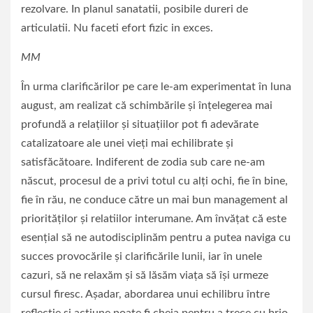
rezolvare. In planul sanatatii, posibile dureri de
articulatii. Nu faceti efort fizic in exces.
MM
În urma clarificărilor pe care le-am experimentat în luna
august, am realizat că schimbările și înțelegerea mai
profundă a relațiilor și situațiilor pot fi adevărate
catalizatoare ale unei vieți mai echilibrate și
satisfăcătoare. Indiferent de zodia sub care ne-am
născut, procesul de a privi totul cu alți ochi, fie în bine,
fie în rău, ne conduce către un mai bun management al
priorităților și relatiilor interumane. Am învățat că este
esențial să ne autodisciplinăm pentru a putea naviga cu
succes provocările și clarificările lunii, iar în unele
cazuri, să ne relaxăm și să lăsăm viața să își urmeze
cursul firesc. Așadar, abordarea unui echilibru între
reflecție și acțiune poate fi cheia pentru a trece cu brio