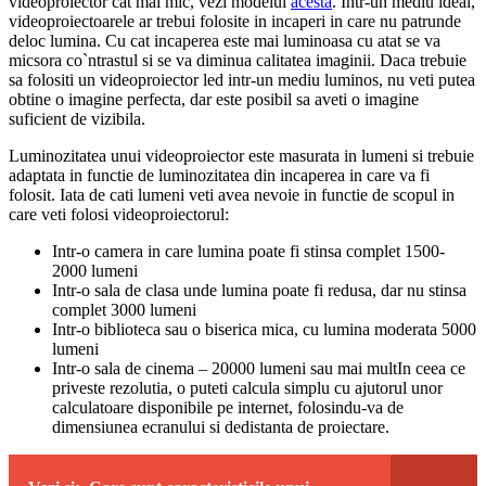
videoproiector cat mai mic, vezi modelul
acesta
. Intr-un mediu ideal,
videoproiectoarele ar trebui folosite in incaperi in care nu patrunde
deloc lumina. Cu cat incaperea este mai luminoasa cu atat se va
micsora co`ntrastul si se va diminua calitatea imaginii. Daca trebuie
sa folositi un videoproiector led intr-un mediu luminos, nu veti putea
obtine o imagine perfecta, dar este posibil sa aveti o imagine
suficient de vizibila.
Luminozitatea unui videoproiector este masurata in lumeni si trebuie
adaptata in functie de luminozitatea din incaperea in care va fi
folosit. Iata de cati lumeni veti avea nevoie in functie de scopul in
care veti folosi videoproiectorul:
Intr-o camera in care lumina poate fi stinsa complet 1500-
2000 lumeni
Intr-o sala de clasa unde lumina poate fi redusa, dar nu stinsa
complet 3000 lumeni
Intr-o biblioteca sau o biserica mica, cu lumina moderata 5000
lumeni
Intr-o sala de cinema – 20000 lumeni sau mai multIn ceea ce
priveste rezolutia, o puteti calcula simplu cu ajutorul unor
calculatoare disponibile pe internet, folosindu-va de
dimensiunea ecranului si dedistanta de proiectare.