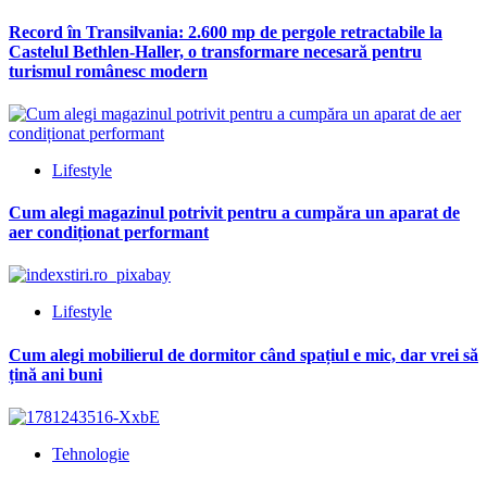
Record în Transilvania: 2.600 mp de pergole retractabile la
Castelul Bethlen-Haller, o transformare necesară pentru
turismul românesc modern
Lifestyle
Cum alegi magazinul potrivit pentru a cumpăra un aparat de
aer condiționat performant
Lifestyle
Cum alegi mobilierul de dormitor când spațiul e mic, dar vrei să
țină ani buni
Tehnologie