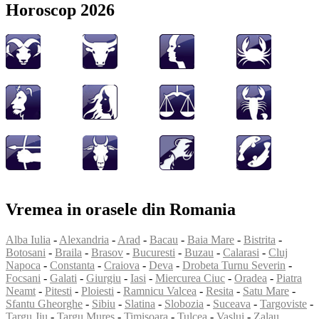
Horoscop 2026
Vremea in orasele din Romania
Alba Iulia
-
Alexandria
-
Arad
-
Bacau
-
Baia Mare
-
Bistrita
-
Botosani
-
Braila
-
Brasov
-
Bucuresti
-
Buzau
-
Calarasi
-
Cluj
Napoca
-
Constanta
-
Craiova
-
Deva
-
Drobeta Turnu Severin
-
Focsani
-
Galati
-
Giurgiu
-
Iasi
-
Miercurea Ciuc
-
Oradea
-
Piatra
Neamt
-
Pitesti
-
Ploiesti
-
Ramnicu Valcea
-
Resita
-
Satu Mare
-
Sfantu Gheorghe
-
Sibiu
-
Slatina
-
Slobozia
-
Suceava
-
Targoviste
-
Targu Jiu
-
Targu Mures
-
Timisoara
-
Tulcea
-
Vaslui
-
Zalau