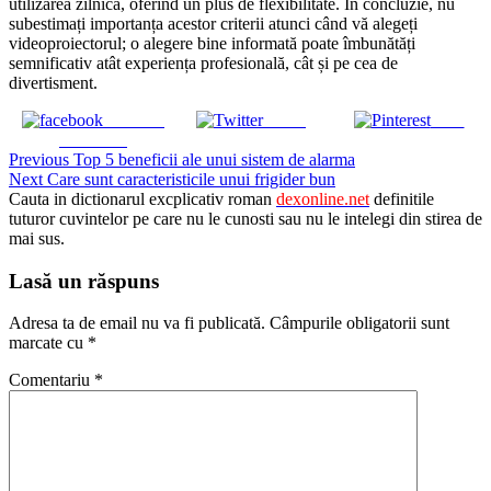
utilizarea zilnică, oferind un plus de flexibilitate. În concluzie, nu
subestimați importanța acestor criterii atunci când vă alegeți
videoproiectorul; o alegere bine informată poate îmbunătăți
semnificativ atât experiența profesională, cât și pe cea de
divertisment.
Share on
Tweet
Save
Facebook
Continue
Previous
Top 5 beneficii ale unui sistem de alarma
Next
Care sunt caracteristicile unui frigider bun
Reading
Cauta in dictionarul excplicativ roman
dexonline.net
definitile
tuturor cuvintelor pe care nu le cunosti sau nu le intelegi din stirea de
mai sus.
Lasă un răspuns
Adresa ta de email nu va fi publicată.
Câmpurile obligatorii sunt
marcate cu
*
Comentariu
*