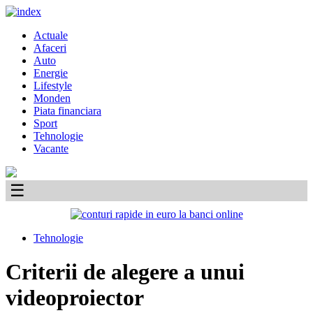
Skip
to
Primary
Actuale
content
Menu
Afaceri
Auto
Energie
Lifestyle
Monden
Piata financiara
Sport
Tehnologie
Vacante
☰
Tehnologie
Criterii de alegere a unui
videoproiector