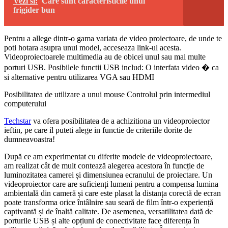
Vezi si:
Care sunt caracteristicile unui
frigider bun
Pentru a allege dintr-o gama variata de video proiectoare, de unde te
poti hotara asupra unui model, acceseaza link-ul acesta.
Videoproiectoarele multimedia au de obicei unul sau mai multe
porturi USB. Posibilele functii USB includ: O interfata video � ca
si alternative pentru utilizarea VGA sau HDMI
Posibilitatea de utilizare a unui mouse Controlul prin intermediul
computerului
Techstar
va ofera posibilitatea de a achizitiona un videoproiector
ieftin, pe care il puteti alege in functie de criteriile dorite de
dumneavoastra!
După ce am experimentat cu diferite modele de videoproiectoare,
am realizat cât de mult contează alegerea acestora în funcție de
luminozitatea camerei și dimensiunea ecranului de proiectare. Un
videoproiector care are suficienți lumeni pentru a compensa lumina
ambientală din cameră și care este plasat la distanța corectă de ecran
poate transforma orice întâlnire sau seară de film într-o experiență
captivantă și de înaltă calitate. De asemenea, versatilitatea dată de
porturile USB și alte opțiuni de conectivitate face diferența în