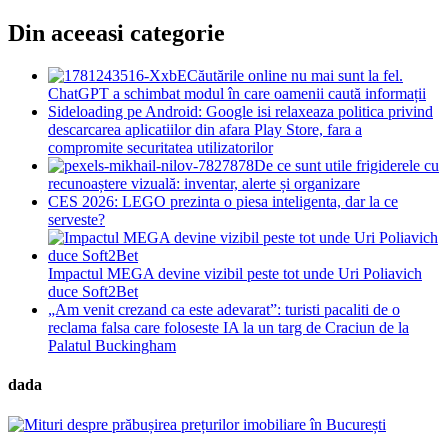
Din aceeasi categorie
Căutările online nu mai sunt la fel.
ChatGPT a schimbat modul în care oamenii caută informații
Sideloading pe Android: Google isi relaxeaza politica privind
descarcarea aplicatiilor din afara Play Store, fara a
compromite securitatea utilizatorilor
De ce sunt utile frigiderele cu
recunoaștere vizuală: inventar, alerte și organizare
CES 2026: LEGO prezinta o piesa inteligenta, dar la ce
serveste?
Impactul MEGA devine vizibil peste tot unde Uri Poliavich
duce Soft2Bet
„Am venit crezand ca este adevarat”: turisti pacaliti de o
reclama falsa care foloseste IA la un targ de Craciun de la
Palatul Buckingham
dada