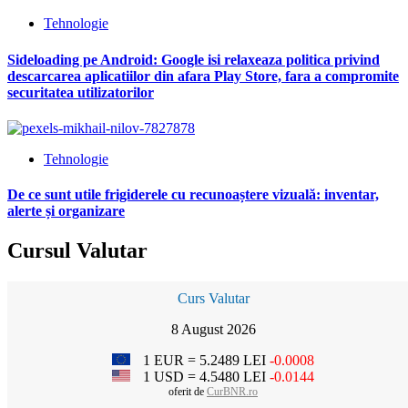
Tehnologie
Sideloading pe Android: Google isi relaxeaza politica privind
descarcarea aplicatiilor din afara Play Store, fara a compromite
securitatea utilizatorilor
Tehnologie
De ce sunt utile frigiderele cu recunoaștere vizuală: inventar,
alerte și organizare
Cursul Valutar
Curs Valutar
8 August 2026
1 EUR = 5.2489 LEI
-0.0008
1 USD = 4.5480 LEI
-0.0144
oferit de
CurBNR.ro