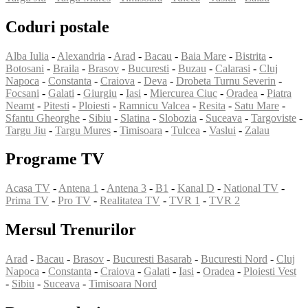
Coduri postale
Alba Iulia
-
Alexandria
-
Arad
-
Bacau
-
Baia Mare
-
Bistrita
-
Botosani
-
Braila
-
Brasov
-
Bucuresti
-
Buzau
-
Calarasi
-
Cluj
Napoca
-
Constanta
-
Craiova
-
Deva
-
Drobeta Turnu Severin
-
Focsani
-
Galati
-
Giurgiu
-
Iasi
-
Miercurea Ciuc
-
Oradea
-
Piatra
Neamt
-
Pitesti
-
Ploiesti
-
Ramnicu Valcea
-
Resita
-
Satu Mare
-
Sfantu Gheorghe
-
Sibiu
-
Slatina
-
Slobozia
-
Suceava
-
Targoviste
-
Targu Jiu
-
Targu Mures
-
Timisoara
-
Tulcea
-
Vaslui
-
Zalau
Programe TV
Acasa TV
-
Antena 1
-
Antena 3
-
B1
-
Kanal D
-
National TV
-
Prima TV
-
Pro TV
-
Realitatea TV
-
TVR 1
-
TVR 2
Mersul Trenurilor
Arad
-
Bacau
-
Brasov
-
Bucuresti Basarab
-
Bucuresti Nord
-
Cluj
Napoca
-
Constanta
-
Craiova
-
Galati
-
Iasi
-
Oradea
-
Ploiesti Vest
-
Sibiu
-
Suceava
-
Timisoara Nord