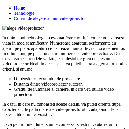
Home
Tehnologie
Criterii de alegere a unui videoproiector
In ultimii ani, tehnologia a evoluat foarte mult, lucru ce ne usureaza
viata in mod semnificativ. Numeroase aparaturi performante au
aparut pe piata, aparaturi ce usureaza munca de zi cu zi a oamenilor.
In ultimii ani, pe piata au aparut numeroase videoproiectoare. Desi
exista game si modele variate, este destul de greu de ales un
videoproiector ideal. In acest sens, va puteti usura alagerea urmand 3
criterii, si anume:
Dimensiunea ecranului de proiectare
Distanta dintre videoproiector si ecran
Gradul de iluminare al camerei in care veti utilize video
proiectorul
In cazul in care nu cunoasteti aceste detalii, va puteti orienta dupa
caracteristicile particulare ale videoproiectorului, adaptandu-le la
necesitatile dumneavoastra.
Daca pentru tine, dimensiunile conteaza, si esti in cautarea unui