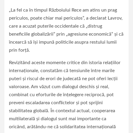
„La fel ca în timpul Războiului Rece am atins un prag
periculos, poate chiar mai periculos”, a declarat Lavrov,
care a acuzat puterile occidentale că „distrug
beneficiile globalizării” prin „agresiune economică” şi că
încearcă să îşi impună politicile asupra restului lumii
prin forţă.
Revizitând aceste momente critice din istoria relațiilor
internaționale, constatăm că tensiunile între marile
puteri și riscul de erori de judecată ne pot oferi lecții
valoroase. Am văzut cum dialogul deschis și real,
combinat cu eforturile de înțelegere reciprocă, pot
preveni escaladarea conflictelor și pot sprijini
stabilitatea globală. În contextul actual, cooperarea
multilaterală și dialogul sunt mai importante ca
oricând, arătându-ne că solidaritatea internațională