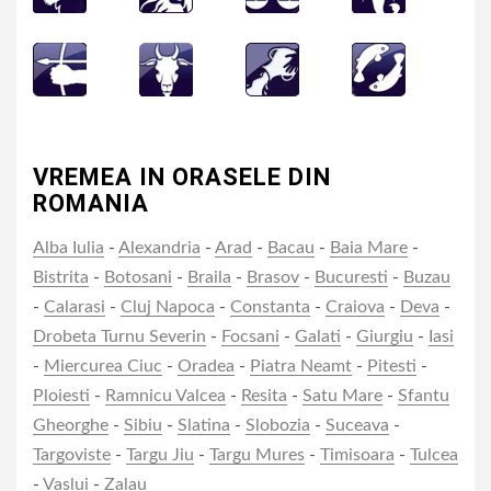
VREMEA IN ORASELE DIN
ROMANIA
Alba Iulia
-
Alexandria
-
Arad
-
Bacau
-
Baia Mare
-
Bistrita
-
Botosani
-
Braila
-
Brasov
-
Bucuresti
-
Buzau
-
Calarasi
-
Cluj Napoca
-
Constanta
-
Craiova
-
Deva
-
Drobeta Turnu Severin
-
Focsani
-
Galati
-
Giurgiu
-
Iasi
-
Miercurea Ciuc
-
Oradea
-
Piatra Neamt
-
Pitesti
-
Ploiesti
-
Ramnicu Valcea
-
Resita
-
Satu Mare
-
Sfantu
Gheorghe
-
Sibiu
-
Slatina
-
Slobozia
-
Suceava
-
Targoviste
-
Targu Jiu
-
Targu Mures
-
Timisoara
-
Tulcea
-
Vaslui
-
Zalau