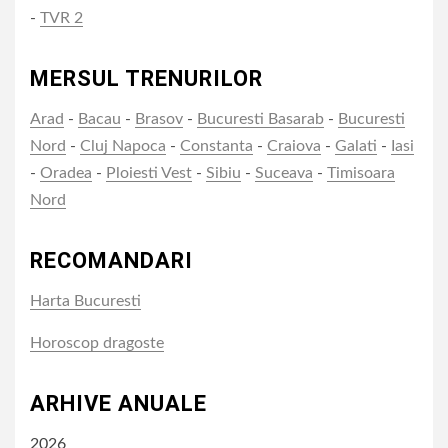
-
TVR 2
MERSUL TRENURILOR
Arad
-
Bacau
-
Brasov
-
Bucuresti Basarab
-
Bucuresti
Nord
-
Cluj Napoca
-
Constanta
-
Craiova
-
Galati
-
Iasi
-
Oradea
-
Ploiesti Vest
-
Sibiu
-
Suceava
-
Timisoara
Nord
RECOMANDARI
Harta Bucuresti
Horoscop dragoste
ARHIVE ANUALE
2026