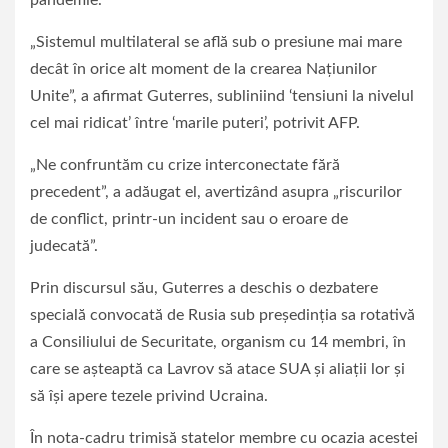
„Sistemul multilateral se află sub o presiune mai mare
decât în orice alt moment de la crearea Naţiunilor
Unite”, a afirmat Guterres, subliniind ‘tensiuni la nivelul
cel mai ridicat’ între ‘marile puteri’, potrivit AFP.
„Ne confruntăm cu crize interconectate fără
precedent”, a adăugat el, avertizând asupra „riscurilor
de conflict, printr-un incident sau o eroare de
judecată”.
Prin discursul său, Guterres a deschis o dezbatere
specială convocată de Rusia sub preşedinţia sa rotativă
a Consiliului de Securitate, organism cu 14 membri, în
care se aşteaptă ca Lavrov să atace SUA şi aliaţii lor şi
să îşi apere tezele privind Ucraina.
În nota-cadru trimisă statelor membre cu ocazia acestei