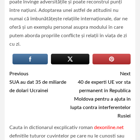
poate învinge adversitățile și poate reconstrui punți
între națiuni. Adoptarea unei astfel de atitudini nu
numai că îmbunătățește relațiile internaționale, dar ne
oferă și un exemplu personal asupra modului în care
putem aborda propriile conflicte și relații în viața de zi
cu zi.
Continue
Previous
Next
Reading
SUA au dat 35 de miliarde
40 de experti UE vor sta
de dolari Ucrainei
permanent in Republica
Moldova pentru a ajuta in
lupta contra interferentelor
Rusiei
Cauta in dictionarul excplicativ roman
dexonline.net
definitile tuturor cuvintelor pe care nu le cunosti sau