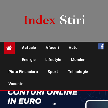
Skip
to
content
Actuale
Afaceri
Auto
☰
Energie
Lifestyle
Monden
Piata Financiara
Sport
Tehnologie
Vacante