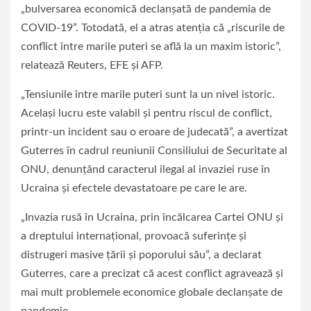
„bulversarea economică declanşată de pandemia de
COVID-19”. Totodată, el a atras atenţia că „riscurile de
conflict între marile puteri se află la un maxim istoric”,
relatează Reuters, EFE şi AFP.
„Tensiunile între marile puteri sunt la un nivel istoric.
Acelaşi lucru este valabil şi pentru riscul de conflict,
printr-un incident sau o eroare de judecată”, a avertizat
Guterres în cadrul reuniunii Consiliului de Securitate al
ONU, denunţând caracterul ilegal al invaziei ruse în
Ucraina şi efectele devastatoare pe care le are.
„Invazia rusă în Ucraina, prin încălcarea Cartei ONU şi
a dreptului internaţional, provoacă suferinţe şi
distrugeri masive ţării şi poporului său”, a declarat
Guterres, care a precizat că acest conflict agravează şi
mai mult problemele economice globale declanşate de
pandemie.