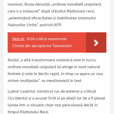
reuniuni, Rusia denunţă „ordinea mondială unipolară
care s-a instaurat” după sfârşitul Războiului rece,
„ameninţând eficacitatea şi stabilitatea sistemului
Naţiunilor Unite”, potrivit AFP.
Vezi si:
SUA critică manevrele
Chinei din apropierea Taiwanului
Astăzi, o altă transformare sistemică este în lucru:
ordinea mondială unipolară îşi atinge în mod natural
limitele şi este în declin rapid, în timp ce apare un nou
sistem multipolar”, se menţionează în text.
Luând cuvântul, ministrul rus de externe a criticat
Occidentul şi a acuzat SUA şi pe aliaţii lor de a fi plasat
lumea într-o situaţie chiar mai periculoasă decât în
timpul Războiului Rece.