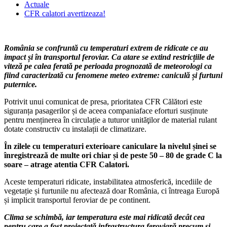
Actuale
CFR calatori avertizeaza!
România se confruntă cu temperaturi extrem de ridicate ce au
impact și în transportul feroviar. Ca atare se extind restricțiile de
viteză pe calea ferată pe perioada prognozată de meteorologi ca
fiind caracterizată cu fenomene meteo extreme: caniculă și furtuni
puternice.
Potrivit unui comunicat de presa, prioritatea CFR Călători este
siguranța pasagerilor și de aceea companiaface eforturi susținute
pentru menținerea în circulație a tuturor unităţilor de material rulant
dotate constructiv cu instalații de climatizare.
În zilele cu temperaturi exterioare caniculare la nivelul șinei se
înregistrează de multe ori chiar și de peste 50 – 80 de grade C la
soare – atrage atentia CFR Calatori.
Aceste temperaturi ridicate, instabilitatea atmosferică, incediile de
vegetație și furtunile nu afectează doar România, ci întreaga Europă
și implicit transportul feroviar de pe continent.
Clima se schimbă, iar temperatura este mai ridicată decât cea
pentru care a fost proiectată infrastructura feroviară precum și