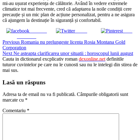
mi-au ușurat experiența de călătorie. Având în vedere extremele
climatice tot mai frecvente, cred că adaptarea la noile condiții cere
precauție și un mic plan de acțiune personalizat, pentru a ne asigura
că ajungem la destinație în siguranță și confortabil.
Share on
Tweet
Save
Facebook
Continue
Previous
Romania nu prelungeste licenta Rosia Montana Gold
Corporation
Reading
Next
Ne asteapta clarificarea unor situatii : horoscopul lunii august
Cauta in dictionarul excplicativ roman
dexonline.net
definitile
tuturor cuvintelor pe care nu le cunosti sau nu le intelegi din stirea de
mai sus.
Lasă un răspuns
Adresa ta de email nu va fi publicată.
Câmpurile obligatorii sunt
marcate cu
*
Comentariu
*