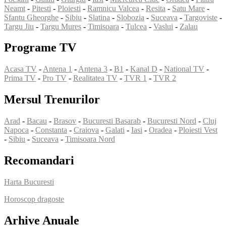
Neamt
-
Pitesti
-
Ploiesti
-
Ramnicu Valcea
-
Resita
-
Satu Mare
-
Sfantu Gheorghe
-
Sibiu
-
Slatina
-
Slobozia
-
Suceava
-
Targoviste
-
Targu Jiu
-
Targu Mures
-
Timisoara
-
Tulcea
-
Vaslui
-
Zalau
Programe TV
Acasa TV
-
Antena 1
-
Antena 3
-
B1
-
Kanal D
-
National TV
-
Prima TV
-
Pro TV
-
Realitatea TV
-
TVR 1
-
TVR 2
Mersul Trenurilor
Arad
-
Bacau
-
Brasov
-
Bucuresti Basarab
-
Bucuresti Nord
-
Cluj
Napoca
-
Constanta
-
Craiova
-
Galati
-
Iasi
-
Oradea
-
Ploiesti Vest
-
Sibiu
-
Suceava
-
Timisoara Nord
Recomandari
Harta Bucuresti
Horoscop dragoste
Arhive Anuale