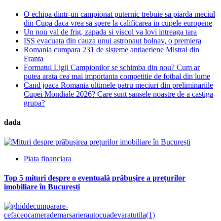
O echipa dintr-un campionat puternic trebuie sa piarda meciul
din Cupa daca vrea sa spere la calificarea in cupele europene
Un nou val de frig, zapada si viscol va lovi intreaga tara
ISS evacuata din cauza unui astronaut bolnav, o premiera
Romania cumpara 231 de sisteme antiaeriene Mistral din
Franta
Formatul Ligii Campionilor se schimba din nou? Cum ar
putea arata cea mai importanta competitie de fotbal din lume
Cand joaca Romania ultimele patru meciuri din preliminariile
Cupei Mondiale 2026? Care sunt sansele noastre de a castiga
grupa?
dada
Piata financiara
Top 5 mituri despre o eventuală prăbușire a prețurilor
imobiliare în București