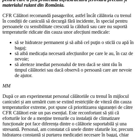
materialul rulant din România.
CFR Călători recomandă pasagerilor, astfel încât călătoria cu trenul
în condiții de caniculă să decurgă fără incidente, în special pentru
persoanele cu sensibilitate crescută la căldură sau care nu suportă
temperaturile ridicate din cauza unor afecțiuni medicale:
să se hidrateze permanent şi să aibă cel puţin o sticlă cu apă în
bagaj;
să aibă medicația necesară afecțiunilor pe care le au, în caz de
nevoie;
să alerteze imediat personalul de tren dacă se simt rău în
timpul călătoriei sau dacă observă o persoană care are nevoie
de ajutor.
MM
După ce am experimentat personal călătoriile cu trenul în mijlocul
caniculei și am urmărit cum se extind restricțiile de viteză din cauza
temperaturilor extreme, pot spune că prioritizarea siguranței de către
CFR Călători este un pas esențial. Este reconfortant să știi că
eforturile lor de a menține trenurile cu instalații de climatizare
funcționale pot face diferența dintre o călătorie suportabilă și una
stresantă. Personal, am constatat că unele dintre sfaturile lor, precum
hidratarea constantă și purtarea medicației necesare în bagaj, chiar