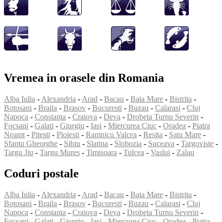
Vremea in orasele din Romania
Alba Iulia
-
Alexandria
-
Arad
-
Bacau
-
Baia Mare
-
Bistrita
-
Botosani
-
Braila
-
Brasov
-
Bucuresti
-
Buzau
-
Calarasi
-
Cluj
Napoca
-
Constanta
-
Craiova
-
Deva
-
Drobeta Turnu Severin
-
Focsani
-
Galati
-
Giurgiu
-
Iasi
-
Miercurea Ciuc
-
Oradea
-
Piatra
Neamt
-
Pitesti
-
Ploiesti
-
Ramnicu Valcea
-
Resita
-
Satu Mare
-
Sfantu Gheorghe
-
Sibiu
-
Slatina
-
Slobozia
-
Suceava
-
Targoviste
-
Targu Jiu
-
Targu Mures
-
Timisoara
-
Tulcea
-
Vaslui
-
Zalau
Coduri postale
Alba Iulia
-
Alexandria
-
Arad
-
Bacau
-
Baia Mare
-
Bistrita
-
Botosani
-
Braila
-
Brasov
-
Bucuresti
-
Buzau
-
Calarasi
-
Cluj
Napoca
-
Constanta
-
Craiova
-
Deva
-
Drobeta Turnu Severin
-
Focsani
-
Galati
-
Giurgiu
-
Iasi
-
Miercurea Ciuc
-
Oradea
-
Piatra