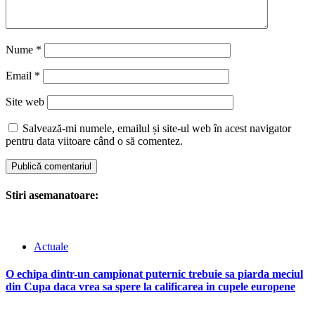
Nume
*
Email
*
Site web
Salvează-mi numele, emailul și site-ul web în acest navigator
pentru data viitoare când o să comentez.
Stiri asemanatoare:
Actuale
O echipa dintr-un campionat puternic trebuie sa piarda meciul
din Cupa daca vrea sa spere la calificarea in cupele europene