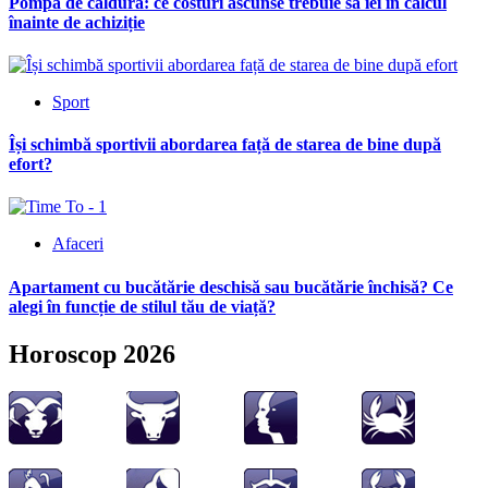
Pompa de caldura: ce costuri ascunse trebuie să iei în calcul
înainte de achiziție
Sport
Își schimbă sportivii abordarea față de starea de bine după
efort?
Afaceri
Apartament cu bucătărie deschisă sau bucătărie închisă? Ce
alegi în funcție de stilul tău de viață?
Horoscop 2026