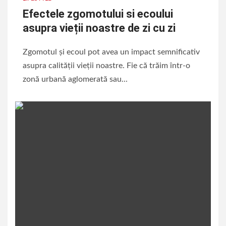
Efectele zgomotului si ecoului
asupra vieții noastre de zi cu zi
Zgomotul și ecoul pot avea un impact semnificativ
asupra calității vieții noastre. Fie că trăim într-o
zonă urbană aglomerată sau...