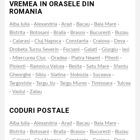
VREMEA IN ORASELE DIN
ROMANIA
Alba Iulia
-
Alexandria
-
Arad
-
Bacau
-
Baia Mare
-
Bistrita
-
Botosani
-
Braila
-
Brasov
-
Bucuresti
-
Buzau
-
Calarasi
-
Cluj Napoca
-
Constanta
-
Craiova
-
Deva
-
Drobeta Turnu Severin
-
Focsani
-
Galati
-
Giurgiu
-
Iasi
-
Miercurea Ciuc
-
Oradea
-
Piatra Neamt
-
Pitesti
-
Ploiesti
-
Ramnicu Valcea
-
Resita
-
Satu Mare
-
Sfantu
Gheorghe
-
Sibiu
-
Slatina
-
Slobozia
-
Suceava
-
Targoviste
-
Targu Jiu
-
Targu Mures
-
Timisoara
-
Tulcea
-
Vaslui
-
Zalau
CODURI POSTALE
Alba Iulia
-
Alexandria
-
Arad
-
Bacau
-
Baia Mare
-
Bistrita
-
Botosani
-
Braila
-
Brasov
-
Bucuresti
-
Buzau
-
Calarasi
-
Cluj Napoca
-
Constanta
-
Craiova
-
Deva
-