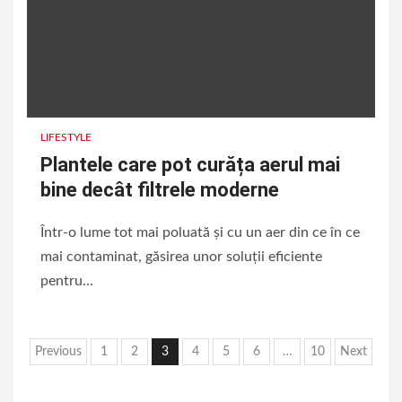
LIFESTYLE
Plantele care pot curăța aerul mai
bine decât filtrele moderne
Într-o lume tot mai poluată și cu un aer din ce în ce
mai contaminat, găsirea unor soluții eficiente
pentru...
Paginație
Previous
1
2
3
4
5
6
…
10
Next
articole