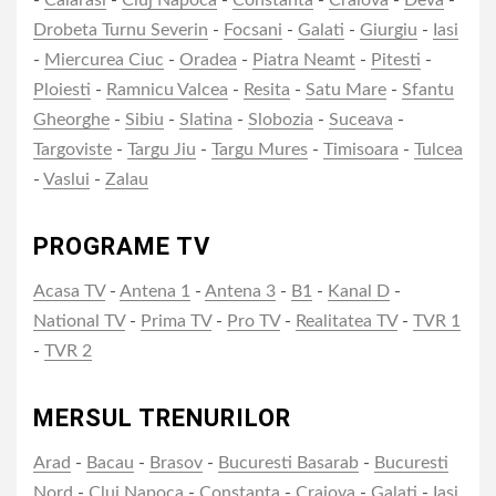
Drobeta Turnu Severin
-
Focsani
-
Galati
-
Giurgiu
-
Iasi
-
Miercurea Ciuc
-
Oradea
-
Piatra Neamt
-
Pitesti
-
Ploiesti
-
Ramnicu Valcea
-
Resita
-
Satu Mare
-
Sfantu
Gheorghe
-
Sibiu
-
Slatina
-
Slobozia
-
Suceava
-
Targoviste
-
Targu Jiu
-
Targu Mures
-
Timisoara
-
Tulcea
-
Vaslui
-
Zalau
PROGRAME TV
Acasa TV
-
Antena 1
-
Antena 3
-
B1
-
Kanal D
-
National TV
-
Prima TV
-
Pro TV
-
Realitatea TV
-
TVR 1
-
TVR 2
MERSUL TRENURILOR
Arad
-
Bacau
-
Brasov
-
Bucuresti Basarab
-
Bucuresti
Nord
-
Cluj Napoca
-
Constanta
-
Craiova
-
Galati
-
Iasi