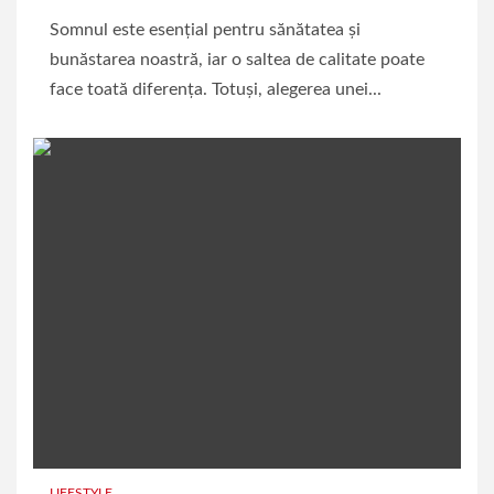
Somnul este esențial pentru sănătatea și
bunăstarea noastră, iar o saltea de calitate poate
face toată diferența. Totuși, alegerea unei...
LIFESTYLE