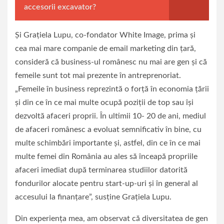
accesorii excavator?
Şi Graţiela Lupu, co-fondator White Image, prima şi
cea mai mare companie de email marketing din ţară,
consideră că business-ul românesc nu mai are gen şi că
femeile sunt tot mai prezente în antreprenoriat.
„Femeile în business reprezintă o forţă în economia ţării
şi din ce în ce mai multe ocupă poziţii de top sau îşi
dezvoltă afaceri proprii. În ultimii 10- 20 de ani, mediul
de afaceri românesc a evoluat semnificativ în bine, cu
multe schimbări importante şi, astfel, din ce în ce mai
multe femei din România au ales să înceapă propriile
afaceri imediat după terminarea studiilor datorită
fondurilor alocate pentru start-up-uri şi în general al
accesului la finanţare”, susţine Graţiela Lupu.
Din experiența mea, am observat că diversitatea de gen