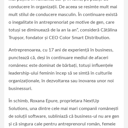
conducere în organizaţii. De aceea se resimte mult mai
mult stilul de conducere masculin. În continuare există
o inegalitate în antreprenoriat pe motive de gen, care
totuşi se diminuează de la an la an”, consideră Cătălina
Trupşor, fondator şi CEO Color Smart Distribution.
Antreprenoarea, cu 17 ani de experienţă în business,
punctează că, deşi în continuare mediul de afaceri
românesc este dominat de bărbaţi, totuşi influenţele
leadership-ului feminin încep să se simtă în culturile
organizaţionale, în dezvoltarea sau inovarea unor noi
businessuri.
În schimb, Roxana Epure, proprietara NextUp
Solutions, una dintre cele mai mari companii româneşti
de soluţii software, subliniază că business-ul nu are gen
şi că singura cale pentru antreprenorul român, femeie