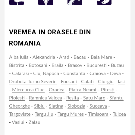
VREMEA IN ORASELE DIN
ROMANIA
Alba Iulia
-
Alexandria
-
Arad
-
Bacau
-
Baia Mare
-
Bistrita
-
Botosani
-
Braila
-
Brasov
-
Bucuresti
-
Buzau
-
Calarasi
-
Cluj Napoca
-
Constanta
-
Craiova
-
Deva
-
Drobeta Turnu Severin
-
Focsani
-
Galati
-
Giurgiu
-
Iasi
-
Miercurea Ciuc
-
Oradea
-
Piatra Neamt
-
Pitesti
-
Ploiesti
-
Ramnicu Valcea
-
Resita
-
Satu Mare
-
Sfantu
Gheorghe
-
Sibiu
-
Slatina
-
Slobozia
-
Suceava
-
Targoviste
-
Targu Jiu
-
Targu Mures
-
Timisoara
-
Tulcea
-
Vaslui
-
Zalau