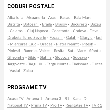
CODURI POSTALE
Alba Iulia
-
Alexandria
-
Arad
-
Bacau
-
Baia Mare
-
Bistrita
-
Botosani
-
Braila
-
Brasov
-
Bucuresti
-
Buzau
-
Calarasi
-
Cluj Napoca
-
Constanta
-
Craiova
-
Deva
-
Drobeta Turnu Severin
-
Focsani
-
Galati
-
Giurgiu
-
Iasi
-
Miercurea Ciuc
-
Oradea
-
Piatra Neamt
-
Pitesti
-
Ploiesti
-
Ramnicu Valcea
-
Resita
-
Satu Mare
-
Sfantu
Gheorghe
-
Sibiu
-
Slatina
-
Slobozia
-
Suceava
-
Targoviste
-
Targu Jiu
-
Targu Mures
-
Timisoara
-
Tulcea
-
Vaslui
-
Zalau
PROGRAME TV
Acasa TV
-
Antena 1
-
Antena 3
-
B1
-
Kanal D
-
National TV
-
Prima TV
-
Pro TV
-
Realitatea TV
-
TVR 1