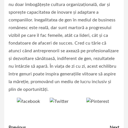
nu doar îmbogățește cultura organizațională, dar și
sporește capacitatea de inovare și adaptare a
companiilor. Inegalitatea de gen în mediul de business
românesc este reală, dar sunt martoră a progresului
vizibil pe care îl fac femeile, atât ca lideri, cât și ca
fondatoare de afaceri de succes. Cred cu tărie că
atunci când antreprenorii se axează pe profesionalizare
și dezvoltare sănătoasă, indiferent de gen, rezultatele
nu întârzie să apară. În viața de zi cu zi, acest echilibru
între genuri poate inspira generațiile viitoare să aspire
la măreție, promovând un mediu de lucru inclusiv și
plin de oportunități.
Tweet
Save
Share on
Facebook
Previous
Next