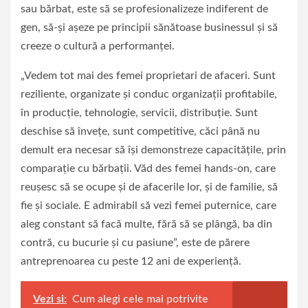
sau bărbat, este să se profesionalizeze indiferent de
gen, să-şi aşeze pe principii sănătoase businessul şi să
creeze o cultură a performanţei.
„Vedem tot mai des femei proprietari de afaceri. Sunt
reziliente, organizate şi conduc organizaţii profitabile,
în producţie, tehnologie, servicii, distribuţie. Sunt
deschise să înveţe, sunt competitive, căci până nu
demult era necesar să îşi demonstreze capacităţile, prin
comparaţie cu bărbaţii. Văd des femei hands-on, care
reuşesc să se ocupe şi de afacerile lor, şi de familie, să
fie şi sociale. E admirabil să vezi femei puternice, care
aleg constant să facă multe, fără să se plângă, ba din
contră, cu bucurie şi cu pasiune”, este de părere
antreprenoarea cu peste 12 ani de experienţă.
Vezi si:
Cum alegi cele mai potrivite