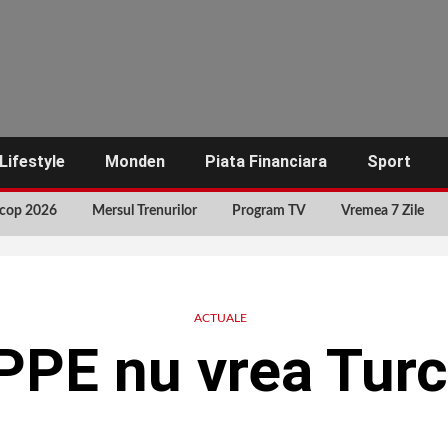
Lifestyle
Monden
Piata Financiara
Sport
cop 2026
Mersul Trenurilor
Program TV
Vremea 7 Zile
ACTUALE
PPE nu vrea Turc