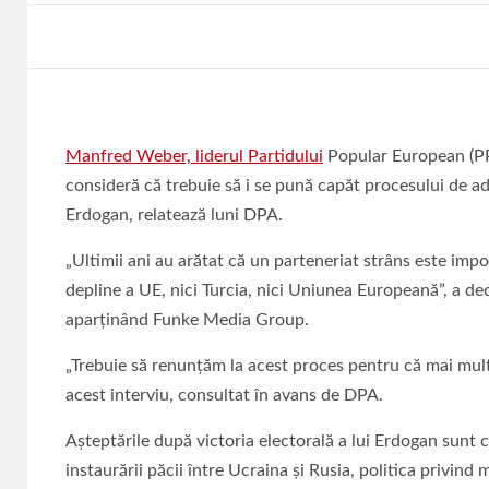
Manfred Weber, liderul Partidului
Popular European (PP
consideră că trebuie să i se pună capăt procesului de ad
Erdogan, relatează luni DPA.
„Ultimii ani au arătat că un parteneriat strâns este im
depline a UE, nici Turcia, nici Uniunea Europeană”, a de
aparţinând Funke Media Group.
„Trebuie să renunţăm la acest proces pentru că mai mult b
acest interviu, consultat în avans de DPA.
Aşteptările după victoria electorală a lui Erdogan sunt c
instaurării păcii între Ucraina şi Rusia, politica privi