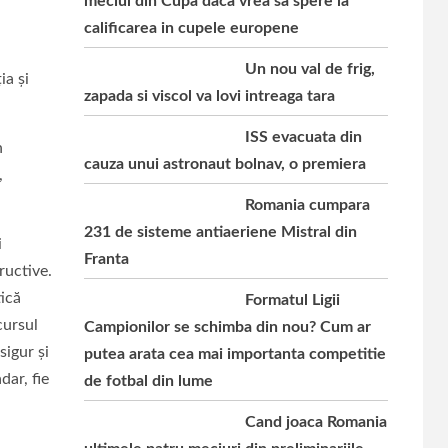
meciul din Cupa daca vrea sa spere la
calificarea in cupele europene
Un nou val de frig,
ia şi
zapada si viscol va lovi intreaga tara
ISS evacuata din
n
cauza unui astronaut bolnav, o premiera
,
Romania cumpara
231 de sisteme antiaeriene Mistral din
i
Franta
ructive.
tică
Formatul Ligii
cursul
Campionilor se schimba din nou? Cum ar
sigur și
putea arata cea mai importanta competitie
dar, fie
de fotbal din lume
Cand joaca Romania