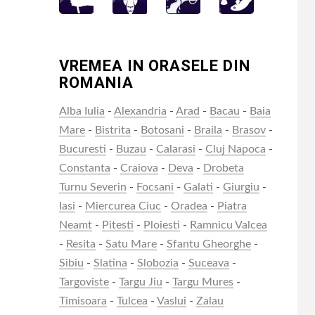
VREMEA IN ORASELE DIN
ROMANIA
Alba Iulia
-
Alexandria
-
Arad
-
Bacau
-
Baia
Mare
-
Bistrita
-
Botosani
-
Braila
-
Brasov
-
Bucuresti
-
Buzau
-
Calarasi
-
Cluj Napoca
-
Constanta
-
Craiova
-
Deva
-
Drobeta
Turnu Severin
-
Focsani
-
Galati
-
Giurgiu
-
Iasi
-
Miercurea Ciuc
-
Oradea
-
Piatra
Neamt
-
Pitesti
-
Ploiesti
-
Ramnicu Valcea
-
Resita
-
Satu Mare
-
Sfantu Gheorghe
-
Sibiu
-
Slatina
-
Slobozia
-
Suceava
-
Targoviste
-
Targu Jiu
-
Targu Mures
-
Timisoara
-
Tulcea
-
Vaslui
-
Zalau