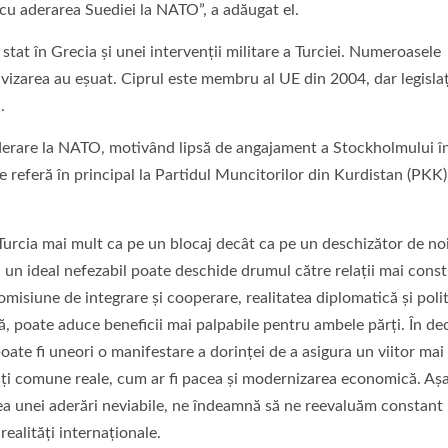
 cu aderarea Suediei la NATO”, a adăugat el.
stat în Grecia şi unei intervenţii militare a Turciei. Numeroasele
izarea au eşuat. Ciprul este membru al UE din 2004, dar legislaţ
.
aderare la NATO, motivând lipsă de angajament a Stockholmului î
e referă în principal la Partidul Muncitorilor din Kurdistan (PKK)
rcia mai mult ca pe un blocaj decât ca pe un deschizător de no
 un ideal nefezabil poate deschide drumul către relații mai const
romisiune de integrare și cooperare, realitatea diplomatică și poli
 poate aduce beneficii mai palpabile pentru ambele părți. În de
oate fi uneori o manifestare a dorinței de a asigura un viitor mai 
ăți comune reale, cum ar fi pacea și modernizarea economică. Așa
rea unei aderări neviabile, ne îndeamnă să ne reevaluăm constant
realități internaționale.