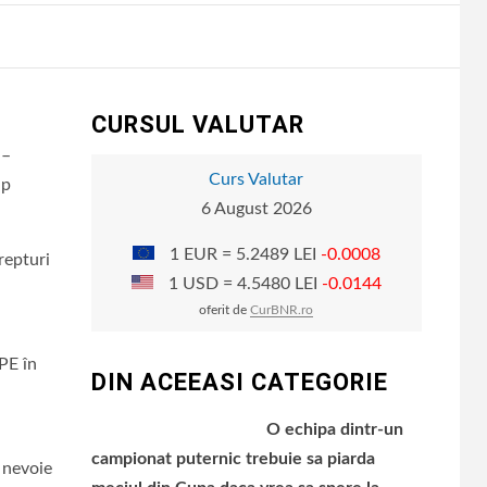
CURSUL VALUTAR
 –
Curs Valutar
ip
6 August 2026
1 EUR = 5.2489 LEI
-0.0008
repturi
1 USD = 4.5480 LEI
-0.0144
oferit de
CurBNR.ro
PPE în
DIN ACEEASI CATEGORIE
O echipa dintr-un
campionat puternic trebuie sa piarda
m nevoie