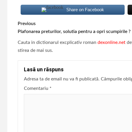
Share on Facebook
Continue
Previous
Reading
Plafonarea preturilor, solutia pentru a opri scumpirile ?
Cauta in dictionarul excplicativ roman
dexonline.net
def
stirea de mai sus.
Lasă un răspuns
Adresa ta de email nu va fi publicată.
Câmpurile obli
Comentariu
*