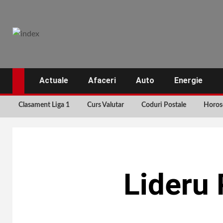
Skip
to
content
Actuale
Afaceri
Auto
Energie
Clasament Liga 1
Curs Valutar
Coduri Postale
Horos
Lideru 