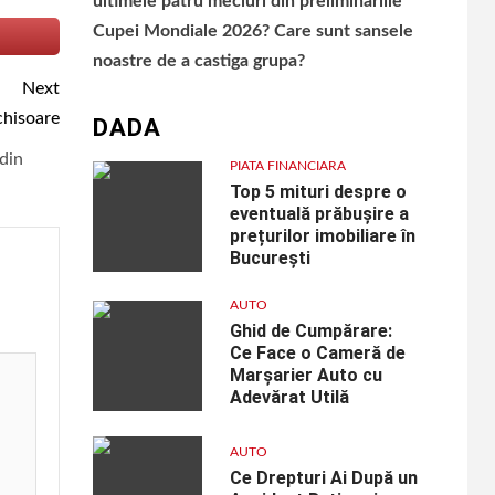
ultimele patru meciuri din preliminariile
Cupei Mondiale 2026? Care sunt sansele
noastre de a castiga grupa?
Next
chisoare
DADA
 din
PIATA FINANCIARA
Top 5 mituri despre o
eventuală prăbușire a
prețurilor imobiliare în
București
AUTO
Ghid de Cumpărare:
Ce Face o Cameră de
Marșarier Auto cu
Adevărat Utilă
AUTO
Ce Drepturi Ai După un