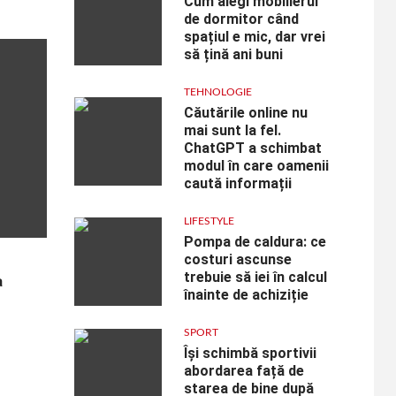
Cum alegi mobilierul
de dormitor când
spațiul e mic, dar vrei
să țină ani buni
TEHNOLOGIE
Căutările online nu
mai sunt la fel.
ChatGPT a schimbat
modul în care oamenii
caută informații
LIFESTYLE
Pompa de caldura: ce
costuri ascunse
trebuie să iei în calcul
a
înainte de achiziție
SPORT
Își schimbă sportivii
abordarea față de
starea de bine după