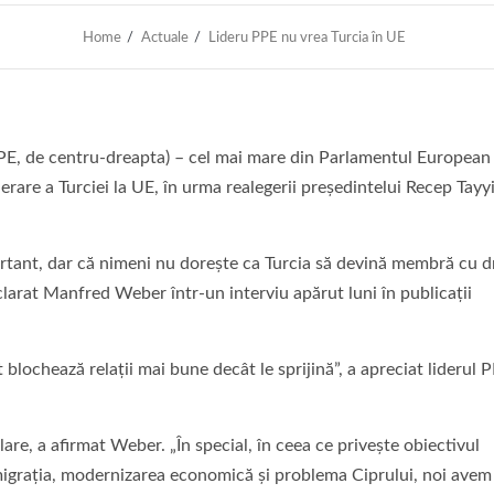
Home
Actuale
Lideru PPE nu vrea Turcia în UE
E, de centru-dreapta) – cel mai mare din Parlamentul European
erare a Turciei la UE, în urma realegerii preşedintelui Recep Tayy
portant, dar că nimeni nu doreşte ca Turcia să devină membră cu d
clarat Manfred Weber într-un interviu apărut luni în publicaţii
lochează relaţii mai bune decât le sprijină”, a apreciat liderul 
lare, a afirmat Weber. „În special, în ceea ce priveşte obiectivul
nd migraţia, modernizarea economică şi problema Ciprului, noi ave