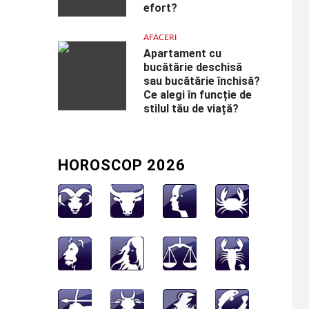
efort?
AFACERI
Apartament cu
bucătărie deschisă
sau bucătărie închisă?
Ce alegi în funcție de
stilul tău de viață?
HOROSCOP 2026