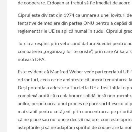
de cooperare. Erdogan ar trebui să fie imediat de acord
Ciprul este divizat din 1974 ca urmare a unei lovituri de 
tentative de mediere din partea ONU pentru a depăşi div
reglementările UE se aplică numai în sudul Ciprului grec
Turcia a respins prin veto candidatura Suediei pentru 
combaterea „organizaţiilor teroriste”, prin care Ankara s
notează DPA.
Este evident că Manfred Weber vede parteneriatul UE-Tu
orizonturi, ceea ce ne amintește că uneori renunțarea la
Deși potențiala aderare a Turciei la UE a fost inițial o p
complexă arată că o colaborare solidă, însă non-membră,
anilor, perpetuarea unui proces ce pare sortit eșecului p
mai stabil pentru cetățeni, prin concentrarea pe priorit
că ne place sau nu, unele decizii majore, cum este opri
așteptările și să ne adaptăm spiritul de cooperare la noi 