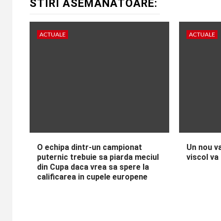
STIRI ASEMANATOARE:
ACTUALE
ACTUALE
O echipa dintr-un campionat
Un nou va
puternic trebuie sa piarda meciul
viscol va
din Cupa daca vrea sa spere la
calificarea in cupele europene