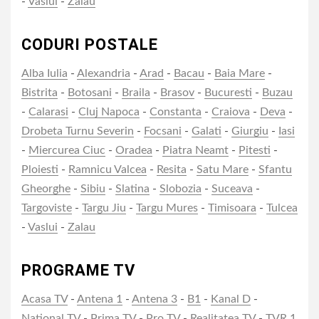
-
Vaslui
-
Zalau
CODURI POSTALE
Alba Iulia
-
Alexandria
-
Arad
-
Bacau
-
Baia Mare
-
Bistrita
-
Botosani
-
Braila
-
Brasov
-
Bucuresti
-
Buzau
-
Calarasi
-
Cluj Napoca
-
Constanta
-
Craiova
-
Deva
-
Drobeta Turnu Severin
-
Focsani
-
Galati
-
Giurgiu
-
Iasi
-
Miercurea Ciuc
-
Oradea
-
Piatra Neamt
-
Pitesti
-
Ploiesti
-
Ramnicu Valcea
-
Resita
-
Satu Mare
-
Sfantu
Gheorghe
-
Sibiu
-
Slatina
-
Slobozia
-
Suceava
-
Targoviste
-
Targu Jiu
-
Targu Mures
-
Timisoara
-
Tulcea
-
Vaslui
-
Zalau
PROGRAME TV
Acasa TV
-
Antena 1
-
Antena 3
-
B1
-
Kanal D
-
National TV
-
Prima TV
-
Pro TV
-
Realitatea TV
-
TVR 1