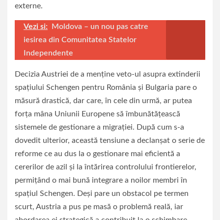
externe.
Vezi si:
Moldova – un nou pas catre
iesirea din Comunitatea Statelor
Independente
Decizia Austriei de a menține veto-ul asupra extinderii
spațiului Schengen pentru România și Bulgaria pare o
măsură drastică, dar care, în cele din urmă, ar putea
forța mâna Uniunii Europene să îmbunătățească
sistemele de gestionare a migrației. După cum s-a
dovedit ulterior, această tensiune a declanșat o serie de
reforme ce au dus la o gestionare mai eficientă a
cererilor de azil și la întărirea controlului frontierelor,
permițând o mai bună integrare a noilor membri în
spațiul Schengen. Deși pare un obstacol pe termen
scurt, Austria a pus pe masă o problemă reală, iar
abordarea ei strategică a contribuit la o schimbare