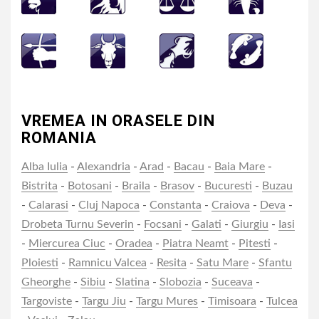
VREMEA IN ORASELE DIN
ROMANIA
Alba Iulia
-
Alexandria
-
Arad
-
Bacau
-
Baia Mare
-
Bistrita
-
Botosani
-
Braila
-
Brasov
-
Bucuresti
-
Buzau
-
Calarasi
-
Cluj Napoca
-
Constanta
-
Craiova
-
Deva
-
Drobeta Turnu Severin
-
Focsani
-
Galati
-
Giurgiu
-
Iasi
-
Miercurea Ciuc
-
Oradea
-
Piatra Neamt
-
Pitesti
-
Ploiesti
-
Ramnicu Valcea
-
Resita
-
Satu Mare
-
Sfantu
Gheorghe
-
Sibiu
-
Slatina
-
Slobozia
-
Suceava
-
Targoviste
-
Targu Jiu
-
Targu Mures
-
Timisoara
-
Tulcea