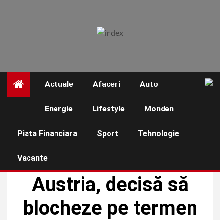
Skip
to
content
Actuale
Afaceri
Auto
☰
Energie
Lifestyle
Monden
Piata Financiara
Sport
Tehnologie
Vacante
ACTUALE
Austria, decisă să
blocheze pe termen