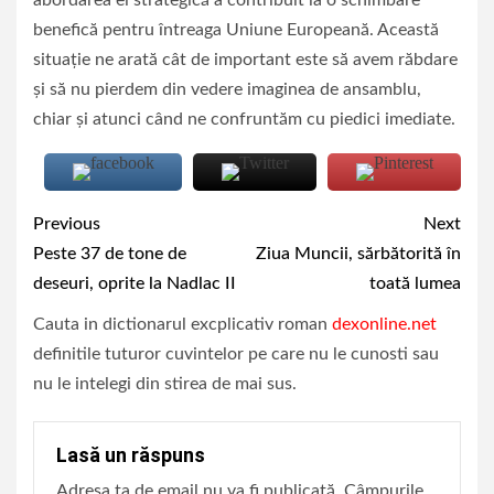
benefică pentru întreaga Uniune Europeană. Această
situație ne arată cât de important este să avem răbdare
și să nu pierdem din vedere imaginea de ansamblu,
chiar și atunci când ne confruntăm cu piedici imediate.
Continue
Previous
Next
Reading
Peste 37 de tone de
Ziua Muncii, sărbătorită în
deseuri, oprite la Nadlac II
toată lumea
Cauta in dictionarul excplicativ roman
dexonline.net
definitile tuturor cuvintelor pe care nu le cunosti sau
nu le intelegi din stirea de mai sus.
Lasă un răspuns
Adresa ta de email nu va fi publicată.
Câmpurile