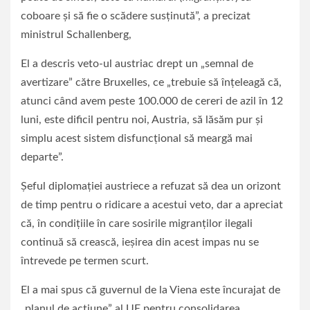
coboare şi să fie o scădere susţinută”, a precizat
ministrul Schallenberg,
El a descris veto-ul austriac drept un „semnal de
avertizare” către Bruxelles, ce „trebuie să înţeleagă că,
atunci când avem peste 100.000 de cereri de azil în 12
luni, este dificil pentru noi, Austria, să lăsăm pur şi
simplu acest sistem disfuncţional să meargă mai
departe”.
Şeful diplomaţiei austriece a refuzat să dea un orizont
de timp pentru o ridicare a acestui veto, dar a apreciat
că, în condiţiile în care sosirile migranţilor ilegali
continuă să crească, ieşirea din acest impas nu se
întrevede pe termen scurt.
El a mai spus că guvernul de la Viena este încurajat de
„planul de acţiune” al UE pentru consolidarea