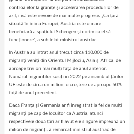
controalelor la graniţe şi accelerarea procedurilor de
azil, însă este nevoie de mai multe progrese. „Ca ţară
situată în inima Europei, Austria este o mare
beneficiară a spaţiului Schengen şi dorim ca el să
funcţioneze”, a subliniat ministrul austriac.
În Austria au intrat anul trecut circa 110.000 de
migranţi veniţi din Orientul Mijlociu, Asia şi Africa, de
aproape trei ori mai mulţi faţă de anul anterior.
Numărul migranţilor sosiţi în 2022 pe ansamblul ţărilor
UE este de circa un milion, o creştere de aproape 50%
faţă de anul precedent.
Dacă Franţa şi Germania ar fi înregistrat la fel de mulţi
migranţi pe cap de locuitor ca Austria, atunci
respectivele două ţări ar fi avut ele singure împreună un
milion de migranţi, a remarcat ministrul austriac de